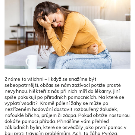
Známe to všichni – i když se snažíme být
sebeopatrnější, občas se nám zažívací potíže prostě
nevyhnou. Někteří z nás při nich míří do lékárny, jiní
spíše pokukují po přírodních pomocnících. Na které se
vyplatí vsadit? Kromě pálení žáhy se může po
nezřízeném hodování dostavit rozbouřený žaludek,
nafouklé břicho, průjem či zácpa. Pokud obtíže nastanou,
dokáže pomoci příroda. Přinášíme vám přehled
základních bylin, které se osvědčily jako první pomoc v
boji proti trávicím problémům. Ach, ta žáha Pyróza,