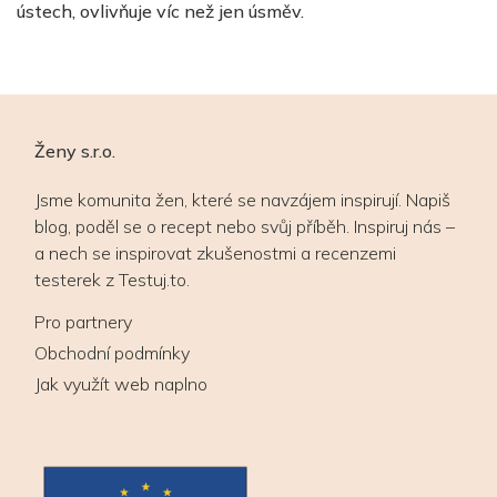
v
ústech, ovlivňuje víc než jen úsměv.
v
Ženy s.r.o.
Jsme komunita žen, které se navzájem inspirují. Napiš
blog, poděl se o recept nebo svůj příběh. Inspiruj nás –
a nech se inspirovat zkušenostmi a recenzemi
testerek z Testuj.to.
Pro partnery
Obchodní podmínky
Jak využít web naplno