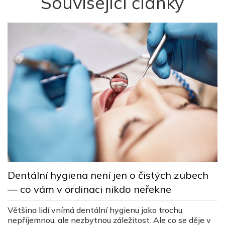
Související články
L
Dentální hygiena není jen o čistých zubech
s
— co vám v ordinaci nikdo neřekne
c
ez
Většina lidí vnímá dentální hygienu jako trochu
Lé
nepříjemnou, ale nezbytnou záležitost. Ale co se děje v