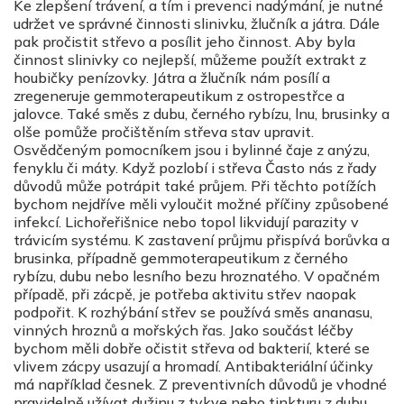
Ke zlepšení trávení, a tím i prevenci nadýmání, je nutné
udržet ve správné činnosti slinivku, žlučník a játra. Dále
pak pročistit střevo a posílit jeho činnost. Aby byla
činnost slinivky co nejlepší, můžeme použít extrakt z
houbičky penízovky. Játra a žlučník nám posílí a
zregeneruje gemmoterapeutikum z ostropestřce a
jalovce. Také směs z dubu, černého rybízu, lnu, brusinky a
olše pomůže pročištěním střeva stav upravit.
Osvědčeným pomocníkem jsou i bylinné čaje z anýzu,
fenyklu či máty. Když pozlobí i střeva Často nás z řady
důvodů může potrápit také průjem. Při těchto potížích
bychom nejdříve měli vyloučit možné příčiny způsobené
infekcí. Lichořeřišnice nebo topol likvidují parazity v
trávicím systému. K zastavení průjmu přispívá borůvka a
brusinka, případně gemmoterapeutikum z černého
rybízu, dubu nebo lesního bezu hroznatého. V opačném
případě, při zácpě, je potřeba aktivitu střev naopak
podpořit. K rozhýbání střev se používá směs ananasu,
vinných hroznů a mořských řas. Jako součást léčby
bychom měli dobře očistit střeva od bakterií, které se
vlivem zácpy usazují a hromadí. Antibakteriální účinky
má například česnek. Z preventivních důvodů je vhodné
pravidelně užívat dužinu z tykve nebo tinkturu z dubu,