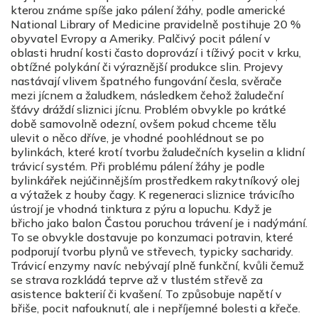
kterou známe spíše jako pálení žáhy, podle americké
National Library of Medicine pravidelně postihuje 20 %
obyvatel Evropy a Ameriky. Palčivý pocit pálení v
oblasti hrudní kosti často doprovází i tíživý pocit v krku,
obtížné polykání či výraznější produkce slin. Projevy
nastávají vlivem špatného fungování česla, svěrače
mezi jícnem a žaludkem, následkem čehož žaludeční
šťávy dráždí sliznici jícnu. Problém obvykle po krátké
době samovolně odezní, ovšem pokud chceme tělu
ulevit o něco dříve, je vhodné poohlédnout se po
bylinkách, které krotí tvorbu žaludečních kyselin a klidní
trávicí systém. Při problému pálení žáhy je podle
bylinkářek nejúčinnějším prostředkem rakytníkový olej
a výtažek z houby čagy. K regeneraci sliznice trávicího
ústrojí je vhodná tinktura z pýru a lopuchu. Když je
břicho jako balon Častou poruchou trávení je i nadýmání.
To se obvykle dostavuje po konzumaci potravin, které
podporují tvorbu plynů ve střevech, typicky sacharidy.
Trávicí enzymy navíc nebývají plně funkční, kvůli čemuž
se strava rozkládá teprve až v tlustém střevě za
asistence bakterií či kvašení. To způsobuje napětí v
břiše, pocit nafouknutí, ale i nepříjemné bolesti a křeče.