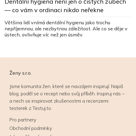
Dentální hygiena není jen o čistých zubech
s
— co vám v ordinaci nikdo neřekne
c
ez
Většina lidí vnímá dentální hygienu jako trochu
Lé
nepříjemnou, ale nezbytnou záležitost. Ale co se děje v
v
ústech, ovlivňuje víc než jen úsměv.
v
Ženy s.r.o.
Jsme komunita žen, které se navzájem inspirují. Napiš
blog, poděl se o recept nebo svůj příběh. Inspiruj nás –
a nech se inspirovat zkušenostmi a recenzemi
testerek z Testuj.to.
Pro partnery
Obchodní podmínky