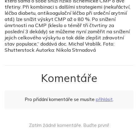
která sama o sobě sníží riziko ischemické CMP o dvě
třetiny. Při kombinaci s dalšími strategiemi (nekuřáctví,
léčba diabetu, antikoagulační léčba při srdeční arytmií
atd.) lze snížit výskyt CMP až o 80 %. Po snížení
úmrtnosti na CMP (klesla o téměř tři čtvrtiny za
poslední 3 dekády) se můžeme nyní zaměřit na snížení
jejich celkového výskytu a tak dále zlepšit zdravotní
stav populace,“ dodává doc. Michal Vrablík. Foto:
Shutterstock Autorka: Nikola Strnadová
Komentáře
Pro přidání komentáře se musíte
přihlásit
.
Zatím žádné komentáře. Buďte první!