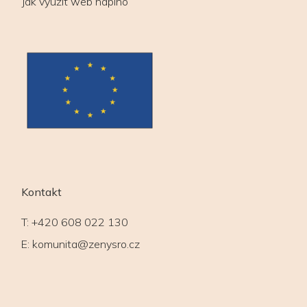
Jak využít web naplno
Kontakt
T:
+420 608 022 130
E:
komunita@zenysro.cz