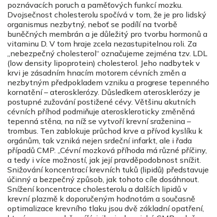
poznávacích poruch a paměťových funkcí mozku.
Dvojsečnost cholesterolu spočívá v tom, že je pro lidský
organismus nezbytný, neboť se podílí na tvorbě
buněčných membrán a je důležitý pro tvorbu hormonů a
vitaminu D. V tom hraje zcela nezastupitelnou roli. Za
„nebezpečný cholesterol“ označujeme zejména tzv. LDL
(low density lipoprotein) cholesterol. Jeho nadbytek v
krvi je zásadním hnacím motorem cévních změn a
nezbytným předpokladem vzniku a progrese tepenného
kornatění – aterosklerózy. Důsledkem aterosklerózy je
postupné zužování postižené cévy. Většinu akutních
cévních příhod podmiňuje ateroskleroticky změněná
tepenná stěna, na níž se vytvoří krevní sraženina –
trombus. Ten zablokuje průchod krve a přívod kyslíku k
orgánům, tak vzniká nejen srdeční infarkt, ale i řada
případů CMP. „Cévní mozková příhoda má různé příčiny,
a tedy i více možností, jak její pravděpodobnost snížit.
Snižování koncentrací krevních tuků (lipidů) představuje
účinný a bezpečný způsob, jak tohoto cíle dosáhnout.
Snížení koncentrace cholesterolu a dalších lipidů v
krevní plazmě k doporučeným hodnotám a současně
optimalizace krevního tlaku jsou dvě základní opatření,