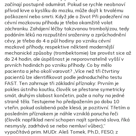
začínají postupně odumírat. Pokud se rychle neobnoví
přívod krve a kyslíku do mozku, může dojít k trvalému
poškození nebo smrti. Když jde o život Při podezření na
cévní mozkovou příhodu je třeba okamžitě volat
záchranku. Zahájení léčby takzvanou trombolýzou, tedy
podáním léků na rozpuštění sraženiny a zprůchodnění
cévy, je třeba do 4 a půl hodiny po vzniku cévní
mozkové příhody, respektive některé modernější
mechanické způsoby (trombektomie) lze provést sice až
do 24 hodin, ale úspěšnost je neporovnatelně vyšší v
prvních hodinách po vzniku příhody. Co by mělo
pacienta a jeho okolí varovat? „Více než tři čtvrtiny
pacientů lze identifikovat podle jednoduchého testu
FAST. Ten zahrnuje tři základní příznaky: Prvním je
pokles ústního koutku, člověk se přestane symetricky
smát, druhým slabost končetin, paže a nohy na jedné
straně těla. Testujeme ho předpažením po dobu 10
vteřin, pokud oslabená paže klesá, je pozitivní. Třetím a
posledním příznakem je náhle vzniklá porucha řeči
(člověk například není schopen najít správná slova, říká
nesmysly, zadrhává se nebo nemluví vůbec),“
vypočítává prim. MUDr. Aleš Tomek, Ph.D., FESO, z