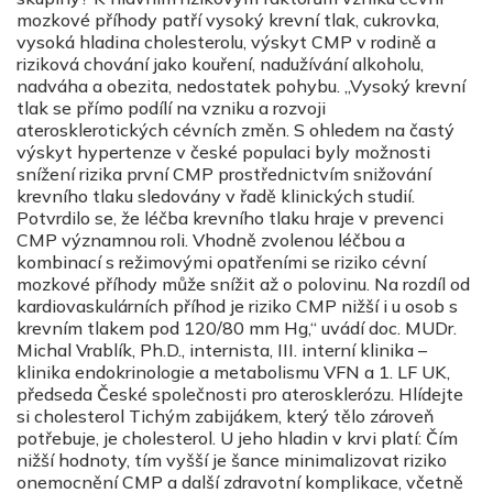
mozkové příhody patří vysoký krevní tlak, cukrovka,
vysoká hladina cholesterolu, výskyt CMP v rodině a
riziková chování jako kouření, nadužívání alkoholu,
nadváha a obezita, nedostatek pohybu. „Vysoký krevní
tlak se přímo podílí na vzniku a rozvoji
aterosklerotických cévních změn. S ohledem na častý
výskyt hypertenze v české populaci byly možnosti
snížení rizika první CMP prostřednictvím snižování
krevního tlaku sledovány v řadě klinických studií.
Potvrdilo se, že léčba krevního tlaku hraje v prevenci
CMP významnou roli. Vhodně zvolenou léčbou a
kombinací s režimovými opatřeními se riziko cévní
mozkové příhody může snížit až o polovinu. Na rozdíl od
kardiovaskulárních příhod je riziko CMP nižší i u osob s
krevním tlakem pod 120/80 mm Hg,“ uvádí doc. MUDr.
Michal Vrablík, Ph.D., internista, III. interní klinika –
klinika endokrinologie a metabolismu VFN a 1. LF UK,
předseda České společnosti pro aterosklerózu. Hlídejte
si cholesterol Tichým zabijákem, který tělo zároveň
potřebuje, je cholesterol. U jeho hladin v krvi platí: Čím
nižší hodnoty, tím vyšší je šance minimalizovat riziko
onemocnění CMP a další zdravotní komplikace, včetně