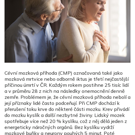
Cévní mozková příhoda (CMP) označovaná také jako
mozková mrtvice nebo odborně iktus je třetí nejčastější
příčinou úmrtí v ČR. Každým rokem postihne 25 tisíc lidí
a v průměru 28 z nich na následky onemocnění denně
zemře. Problémem je, že cévní mozková příhoda nebolí a
její příznaky lidé často podceňují. Při CMP dochází k
přerušení toku krve do některé části mozku. Krev přivádí
do mozku kyslík a další nezbytné živiny. Lidský mozek
spotřebuje více než 20 % kyslíku, což z něj dělá jeden z
energeticky náročných orgánů. Bez kyslíku vydrží
mozkové buňky a neurony pouhých 5 minut. Poté