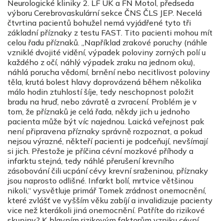
Neurologické kliniky 2. LF UK a FN Motol, předseda
výboru Cerebrovaskulární sekce ČNS ČLS JEP. Necelá
čtvrtina pacientů bohužel nemá vyjádřené tyto tři
základní příznaky z testu FAST. Tito pacienti mohou mít
celou řadu příznaků. „Například zrakové poruchy (náhle
vzniklé dvojité vidění, výpadek poloviny zorných polí u
každého z očí, náhlý výpadek zraku na jednom oku),
náhlá porucha vědomí, brnění nebo necitlivost poloviny
těla, krutá bolest hlavy doprovázená během několika
málo hodin ztuhlostí šíje, tedy neschopnost položit
bradu na hruď, nebo závratě a zvracení. Problém je v
tom, že příznaků je celá řada, někdy jich u jednoho
pacienta může být víc najednou. Laická veřejnost pak
není připravena příznaky správně rozpoznat, a pokud
nejsou výrazné, někteří pacienti je podceňují, nevšímají
si jich. Přestože je příčina cévní mozkové příhody a
infarktu stejná, tedy náhlé přerušení krevního
zásobování čili ucpání cévy krevní sraženinou, příznaky
jsou naprosto odlišné. Infarkt bolí, mrtvice většinou
nikoli,“ vysvětluje primář Tomek zrádnost onemocnění,
které zvlášť ve vyšším věku zabíjí a invalidizuje pacienty
vice než kterákoli jiná onemocnění. Patříte do rizikové
skupiny? K hlavním rizikovým faktorům vzniku cévní