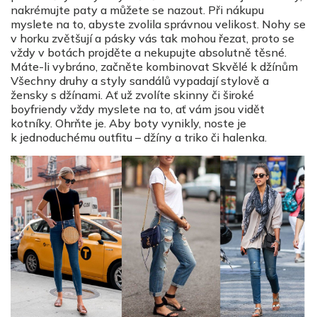
nakrémujte paty a můžete se nazout. Při nákupu
myslete na to, abyste zvolila správnou velikost. Nohy se
v horku zvětšují a pásky vás tak mohou řezat, proto se
vždy v botách projděte a nekupujte absolutně těsné.
Máte-li vybráno, začněte kombinovat Skvělé k džínům
Všechny druhy a styly sandálů vypadají stylově a
žensky s džínami. Ať už zvolíte skinny či široké
boyfriendy vždy myslete na to, ať vám jsou vidět
kotníky. Ohrňte je. Aby boty vynikly, noste je
k jednoduchému outfitu – džíny a triko či halenka.