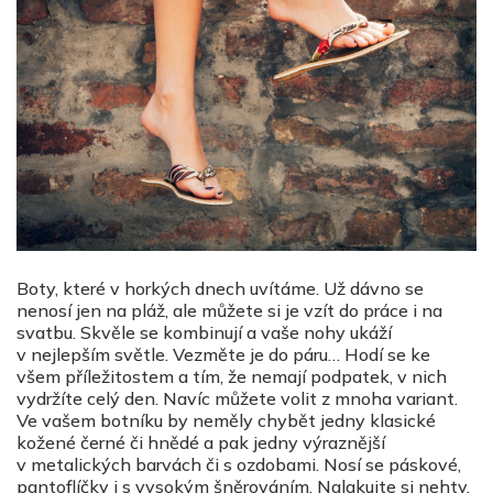
Boty, které v horkých dnech uvítáme. Už dávno se
nenosí jen na pláž, ale můžete si je vzít do práce i na
svatbu. Skvěle se kombinují a vaše nohy ukáží
v nejlepším světle. Vezměte je do páru… Hodí se ke
všem příležitostem a tím, že nemají podpatek, v nich
vydržíte celý den. Navíc můžete volit z mnoha variant.
Ve vašem botníku by neměly chybět jedny klasické
kožené černé či hnědé a pak jedny výraznější
v metalických barvách či s ozdobami. Nosí se páskové,
pantoflíčky i s vysokým šněrováním. Nalakujte si nehty,