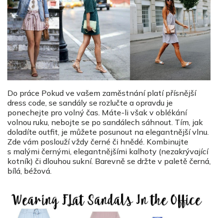
Do práce Pokud ve vašem zaměstnání platí přísnější
dress code, se sandály se rozlučte a opravdu je
ponechejte pro volný čas. Máte-li však v oblékání
volnou ruku, nebojte se po sandálech sáhnout. Tím, jak
doladíte outfit, je můžete posunout na elegantnější vlnu.
Zde vám poslouží vždy černé či hnědé. Kombinujte
s malými černými, elegantnějšími kalhoty (nezakrývající
kotník) či dlouhou sukní. Barevně se držte v paletě černá,
bílá, béžová.