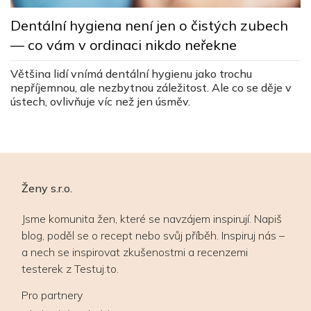
L
Dentální hygiena není jen o čistých zubech
s
— co vám v ordinaci nikdo neřekne
c
ez
Většina lidí vnímá dentální hygienu jako trochu
Lé
nepříjemnou, ale nezbytnou záležitost. Ale co se děje v
v
ústech, ovlivňuje víc než jen úsměv.
v
Ženy s.r.o.
Jsme komunita žen, které se navzájem inspirují. Napiš
blog, poděl se o recept nebo svůj příběh. Inspiruj nás –
a nech se inspirovat zkušenostmi a recenzemi
testerek z Testuj.to.
Pro partnery