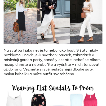
Na svatbu I jako nevěsta nebo jako host. S šaty nikdy
nezklamou, navíc je-li svatba v parcích, zahradách a
následují garden party, sandály oceníte, neboť se nikam
nezapíchnete a neproboříte a vydržíte v nich tancovat
až do rána. Vezměte si své nejkrásnější dlouhé šaty,
malou kabelku a máte outfit svatebčana.