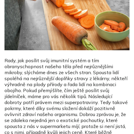
Rady, jak posílit svůj imunitní systém a tím
obranyschopnost našeho těla před nejrůznějšími
mikroby, slýcháme dnes ze všech stran. Spousta lidí
spoléhá na nejrůznější doplňky stravy z lékárny, někteří
výhradně na plody přírody a řada lidí na kombinaci
obojího. Pokud přemýšlíte, čím ještě posílit svůj
jídelníček, máme pro vás několik tipů. Následující
dobroty patří právem mezi superpotraviny. Tedy takové
pokrmy, které díky svému složení dokáží pozitivně
ovlivnit zdraví našeho organismu. Dobrou zprávou je, že
se zdaleka nejedná jen o exotické pochoutky, které
spousta z nás v supermarketu míjí, protože si není jistá,
co s nimi, případně kvůli jejich ceně. Které běžně