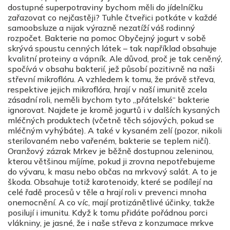
dostupné superpotraviny bychom měli do jídelníčku
zařazovat co nejčastěji? Tuhle čtveřici potkáte v každé
samoobsluze a nijak výrazně nezatíží váš rodinný
rozpočet. Bakterie na pomoc Obyčejný jogurt v sobě
skrývá spoustu cenných látek – tak například obsahuje
kvalitní proteiny a vápník. Ale důvod, proč je tak ceněný,
spočívá v obsahu bakterií, jež působí pozitivně na naši
střevní mikroflóru. A vzhledem k tomu, že právě střeva,
respektive jejich mikroflóra, hrají v naší imunitě zcela
zásadní roli, neměli bychom tyto „přátelské“ bakterie
ignorovat. Najdete je kromě jogurtů i v dalších kysaných
mléčných produktech (včetně těch sójových, pokud se
mléčným vyhýbáte). A také v kysaném zelí (pozor, nikoli
sterilovaném nebo vařeném, bakterie se teplem ničí).
Oranžový zázrak Mrkev je běžně dostupnou zeleninou,
kterou většinou míjíme, pokud ji zrovna nepotřebujeme
do vývaru, k masu nebo občas na mrkvový salát. A to je
škoda. Obsahuje totiž karotenoidy, které se podílejí na
celé řadě procesů v těle a hrají roli v prevenci mnoha
onemocnění. A co víc, mají protizánětlivé účinky, takže
posilují i imunitu. Když k tomu přidáte pořádnou porci
vlákniny, je jasné, že i naše střeva z konzumace mrkve