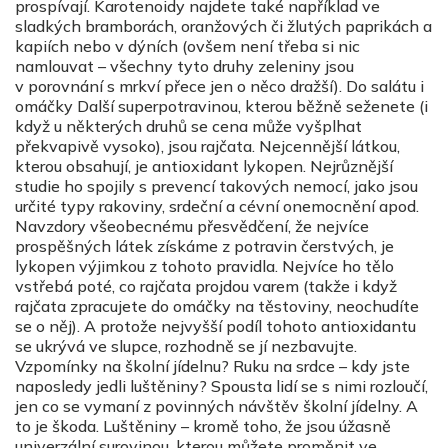
prospívají. Karotenoidy najdete také například ve
sladkých bramborách, oranžových či žlutých paprikách a
kapiích nebo v dýních (ovšem není třeba si nic
namlouvat – všechny tyto druhy zeleniny jsou
v porovnání s mrkví přece jen o něco dražší). Do salátu i
omáčky Další superpotravinou, kterou běžně seženete (i
když u některých druhů se cena může vyšplhat
překvapivě vysoko), jsou rajčata. Nejcennější látkou,
kterou obsahují, je antioxidant lykopen. Nejrůznější
studie ho spojily s prevencí takových nemocí, jako jsou
určité typy rakoviny, srdeční a cévní onemocnění apod.
Navzdory všeobecnému přesvědčení, že nejvíce
prospěšných látek získáme z potravin čerstvých, je
lykopen výjimkou z tohoto pravidla. Nejvíce ho tělo
vstřebá poté, co rajčata projdou varem (takže i když
rajčata zpracujete do omáčky na těstoviny, neochudíte
se o něj). A protože nejvyšší podíl tohoto antioxidantu
se ukrývá ve slupce, rozhodně se jí nezbavujte.
Vzpomínky na školní jídelnu? Ruku na srdce – kdy jste
naposledy jedli luštěniny? Spousta lidí se s nimi rozloučí,
jen co se vymaní z povinných návštěv školní jídelny. A
to je škoda. Luštěniny – kromě toho, že jsou úžasně
univerzální surovinou, kterou můžete proměnit ve