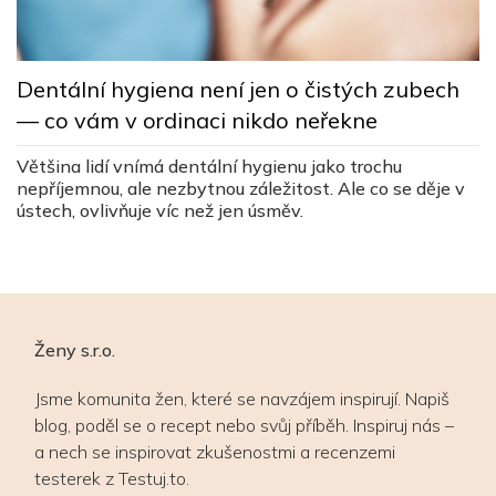
L
Dentální hygiena není jen o čistých zubech
s
— co vám v ordinaci nikdo neřekne
c
ez
Většina lidí vnímá dentální hygienu jako trochu
Lé
nepříjemnou, ale nezbytnou záležitost. Ale co se děje v
v
ústech, ovlivňuje víc než jen úsměv.
v
Ženy s.r.o.
Jsme komunita žen, které se navzájem inspirují. Napiš
blog, poděl se o recept nebo svůj příběh. Inspiruj nás –
a nech se inspirovat zkušenostmi a recenzemi
testerek z Testuj.to.