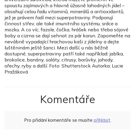
spoustu zajímavých a hlavně úžasně lahodných jídel –
obsahují celou řadu vitaminů, minerálů a antioxidantů,
jež je právem řadí mezi superpotraviny. Podporují
činnost střev, ale také imunitního systému, srdce a
mozku. A co víc, fazole, čočka, hrášek nebo třeba sójové
boby a cizrna se dají sehnat za pár korun. Zapomeňte na
nevábně vypadající hrachovou kaši z jídelny a dejte
luštěninám ještě šanci. Mezi další, u nás běžně
dostupné, superpotraviny patří také například: jablka,
brokolice, banány, saláty, citrusy, borůvky, jahody,
ořechy, ryby a další. Foto: Shutterstock Autorka: Lucie
Pražáková
Komentáře
Pro přidání komentáře se musíte
přihlásit
.