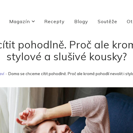
Magazín
Recepty
Blogy
Soutěže
Ot
it pohodlně. Proč ale krom
stylové a slušivé kousky?
aví
»
Doma se chceme cítit pohodlně. Proč ale kromě pohodlí nevolit i styl