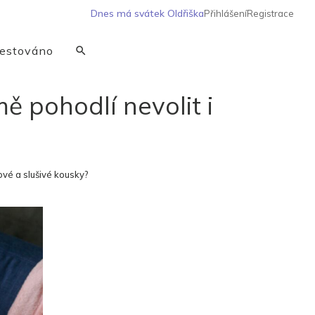
Dnes má svátek
Oldřiška
Přihlášení
Registrace
estováno
ě pohodlí nevolit i
ové a slušivé kousky?