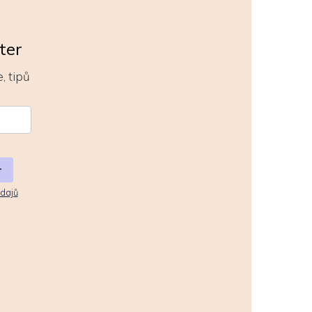
ter
, tipů
r
dajů