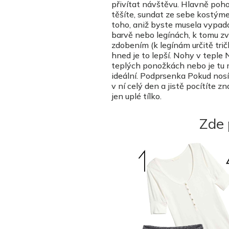
přivítat návštěvu. Hlavně pohod
těšíte, sundat ze sebe kostýmek
toho, aniž byste musela vypad
barvě nebo legínách, k tomu zv
zdobením (k legínám určitě trič
hned je to lepší. Nohy v tepl
teplých ponožkách nebo je tu 
ideální. Podprsenka Pokud nosít
v ní celý den a jistě pocítíte 
jen uplé tílko.
Zde 