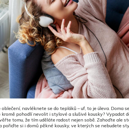
oblečení, navléknete se do tepláků – uf, to je úleva. Doma s
e kromě pohodlí nevolit i stylové a slušivé kousky? Vypadat 
věřte tomu, že tím uděláte radost nejen sobě. Zahoďte ale st
 a pořiďte si i domů pěkné kousky, ve kterých se nebudete st