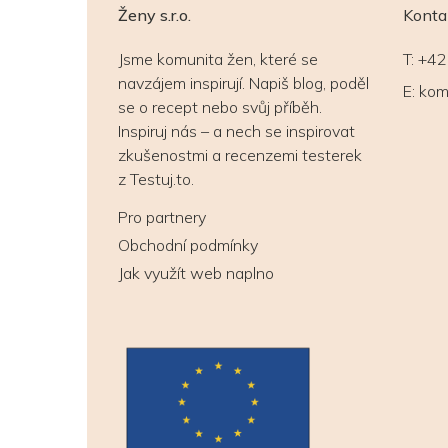
Ženy s.r.o.
Konta
Jsme komunita žen, které se
T:
+42
navzájem inspirují. Napiš blog, poděl
E:
kom
se o recept nebo svůj příběh.
Inspiruj nás – a nech se inspirovat
zkušenostmi a recenzemi testerek
z Testuj.to.
Pro partnery
Obchodní podmínky
Jak využít web naplno