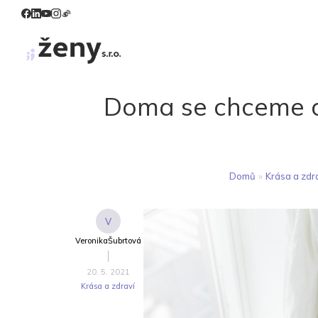
Doma se chceme cít
Domů
»
Krása a zdr
V
VeronikaŠubrtová
20. 5. 2021
Krása a zdraví