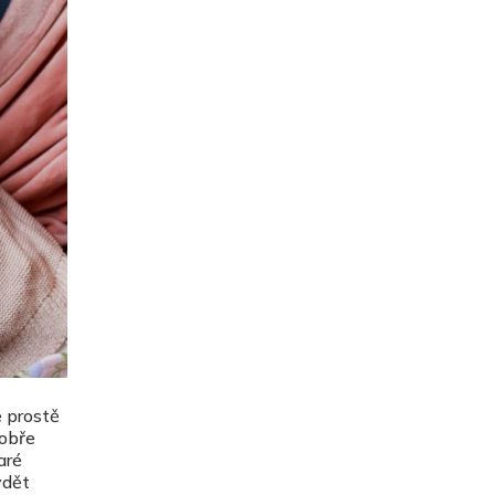
e prostě
dobře
aré
ydět