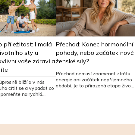
Přechod: Konec hormonální
 příležitost: I malá
pohody, nebo začátek nové
votního stylu
ženské síly?
vlivní vaše zdraví a
títe
Přechod nemusí znamenat ztrátu
energie ani začátek nepříjemného
úprosně blíží a v nás
období. Je to přirozená etapa život
uha cítit se a vypadat co
ženy, během které se mění nejen
apomeňte na rychlá
hormony, ale často i vztah k
ejte se cestou trvalé
vlastnímu tělu a potřebám. Jaké
jsou jednotlivé fáze přechodu, proč
se objevují typické příznaky a jak
na toto období nahlíží tradiční
čínská medicína?