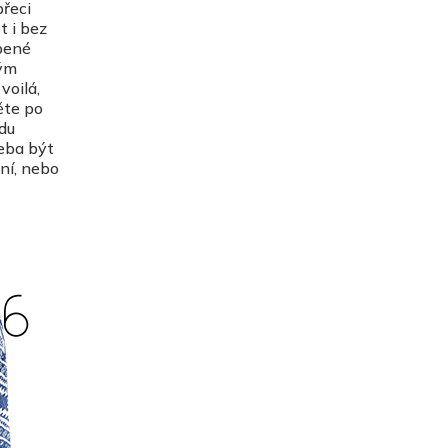
přeci
t i bez
bené
hým
voilá,
ěte po
du
řeba být
vní, nebo