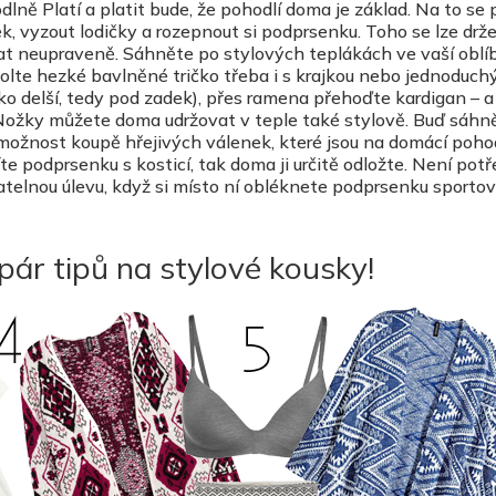
lně Platí a platit bude, že pohodlí doma je základ. Na to se 
, vyzout lodičky a rozepnout si podprsenku. Toho se lze drže
at neupraveně. Sáhněte po stylových teplákách ve vaší oblí
olte hezké bavlněné tričko třeba i s krajkou nebo jednoduc
ko delší, tedy pod zadek), přes ramena přehoďte kardigan – a 
e Nožky můžete doma udržovat v teple také stylově. Buď sáhn
možnost koupě hřejivých válenek, které jsou na domácí poho
e podprsenku s kosticí, tak doma ji určitě odložte. Není pot
znatelnou úlevu, když si místo ní obléknete podprsenku sporto
pár tipů na stylové kousky!