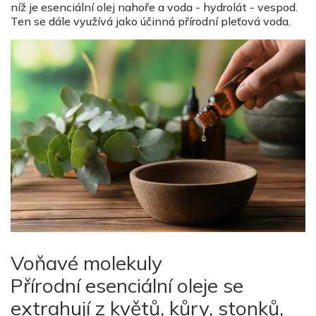
níž je esenciální olej nahoře a voda - hydrolát - vespod.
Ten se dále využívá jako účinná přírodní pleťová voda.
Voňavé molekuly
Přírodní esenciální oleje se
extrahují z květů, kůry, stonků,