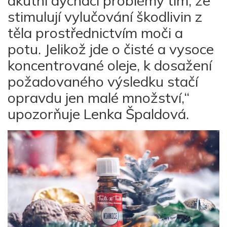
akutní dýchací problémy tím, že
stimulují vylučování škodlivin z
těla prostřednictvím moči a
potu. Jelikož jde o čisté a vysoce
koncentrované oleje, k dosažení
požadovaného výsledku stačí
opravdu jen malé množství,“
upozorňuje Lenka Špaldová.