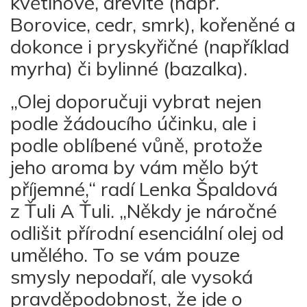
květinové, dřevité (např.
Borovice, cedr, smrk), kořeněné a
dokonce i pryskyřičné (například
myrha) či bylinné (bazalka).
„Olej doporučuji vybrat nejen
podle žádoucího účinku, ale i
podle oblíbené vůně, protože
jeho aroma by vám mělo být
příjemné,“ radí Lenka Špaldová
z Ťuli A Ťuli. „Někdy je náročné
odlišit přírodní esenciální olej od
umělého. To se vám pouze
smysly nepodaří, ale vysoká
pravděpodobnost, že jde o