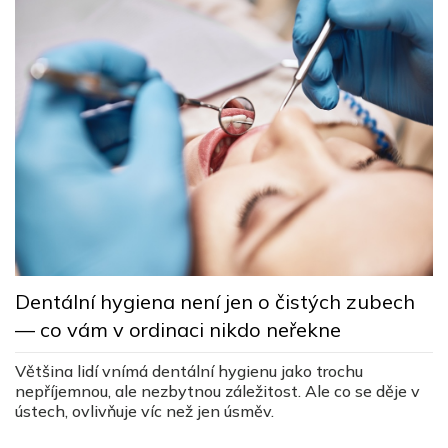
L
Dentální hygiena není jen o čistých zubech
s
— co vám v ordinaci nikdo neřekne
c
ez
Většina lidí vnímá dentální hygienu jako trochu
Lé
nepříjemnou, ale nezbytnou záležitost. Ale co se děje v
v
ústech, ovlivňuje víc než jen úsměv.
v