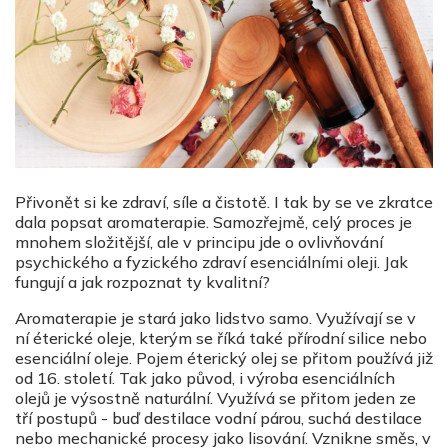
Přivonět si ke zdraví, síle a čistotě. I tak by se ve zkratce
dala popsat aromaterapie. Samozřejmě, celý proces je
mnohem složitější, ale v principu jde o ovlivňování
psychického a fyzického zdraví esenciálními oleji. Jak
fungují a jak rozpoznat ty kvalitní?
Aromaterapie je stará jako lidstvo samo. Využívají se v
ní éterické oleje, kterým se říká také přírodní silice nebo
esenciální oleje. Pojem éterický olej se přitom používá již
od 16. století. Tak jako původ, i výroba esenciálních
olejů je výsostně naturální. Využívá se přitom jeden ze
tří postupů - buď destilace vodní párou, suchá destilace
nebo mechanické procesy jako lisování. Vznikne směs, v