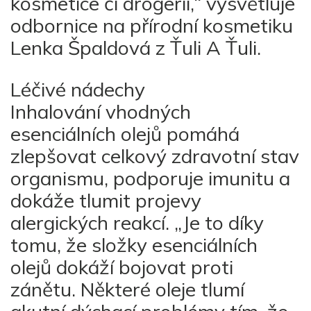
kosmetice či drogerii,“ vysvětluje
odbornice na přírodní kosmetiku
Lenka Špaldová z Ťuli A Ťuli.
Léčivé nádechy
Inhalování vhodných
esenciálních olejů pomáhá
zlepšovat celkový zdravotní stav
organismu, podporuje imunitu a
dokáže tlumit projevy
alergických reakcí. „Je to díky
tomu, že složky esenciálních
olejů dokáží bojovat proti
zánětu. Některé oleje tlumí