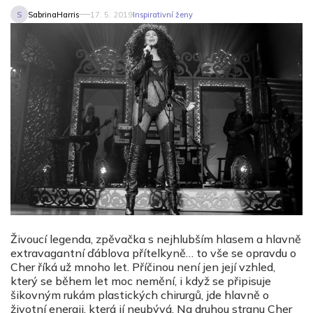
S
SabrinaHarris
17. 5. 2019
Inspirativní ženy
Živoucí legenda, zpěvačka s nejhlubším hlasem a hlavně
extravagantní ďáblova přítelkyně… to vše se opravdu o
Cher říká už mnoho let. Příčinou není jen její vzhled,
který se během let moc nemění, i když se připisuje
šikovným rukám plastických chirurgů, jde hlavně o
životní energii, která jí neubývá. Na druhou stranu Cher