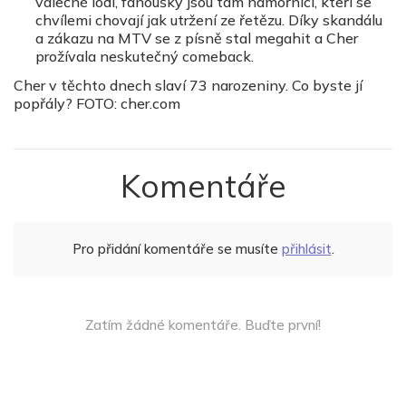
válečné lodi, fanoušky jsou tam námořníci, kteří se
chvílemi chovají jak utržení ze řetězu. Díky skandálu
a zákazu na MTV se z písně stal megahit a Cher
prožívala neskutečný comeback.
Cher v těchto dnech slaví 73 narozeniny. Co byste jí
popřály? FOTO: cher.com
Komentáře
Pro přidání komentáře se musíte
přihlásit
.
Zatím žádné komentáře. Buďte první!