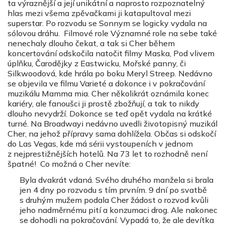
ta výraznější a její unikátní a naprosto rozpoznatelný
hlas mezi všema zpěvačkami ji katapultoval mezi
superstar. Po rozvodu se Sonnym se logicky vydala na
sólovou dráhu. Filmové role Významné role na sebe také
nenechaly dlouho čekat, a tak si Cher během
koncertování odskočila natočit filmy Maska, Pod vlivem
úplňku, Čarodějky z Eastwicku, Mořské panny, či
Silkwoodová, kde hrála po boku Meryl Streep. Nedávno
se objevila ve filmu Varieté a dokonce i v pokračování
muzikálu Mamma mia. Cher několikrát oznámila konec
kariéry, ale fanoušci ji prostě zbožňují, a tak to nikdy
dlouho nevydrží. Dokonce se teď opět vydala na krátké
turné. Na Broadwayi nedávno uvedli životopisný muzikál
Cher, na jehož přípravy sama dohlížela. Občas si odskočí
do Las Vegas, kde má sérii vystoupeních v jednom
z nejprestižnějších hotelů. Na 73 let to rozhodně není
špatné! Co možná o Cher nevíte:
Byla dvakrát vdaná. Svého druhého manžela si brala
jen 4 dny po rozvodu s tím prvním. 9 dní po svatbě
s druhým mužem podala Cher žádost o rozvod kvůli
jeho nadměrnému pití a konzumaci drog. Ale nakonec
se dohodli na pokračování. Vypadá to, že ale devítka