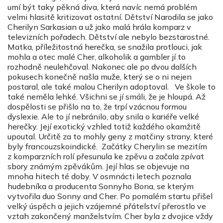
umí být taky pěkná diva, která navíc nemá problém
velmi hlasitě kritizovat ostatní. Dětství Narodila se jako
Cherilyn Sarkasian a už jako malá hrála komparz v
televizních pořadech. Dětství ale nebylo bezstarostné.
Matka, příležitostná herečka, se snažila protlouci, jak
mohla a otec malé Cher, alkoholik a gambler jí to
rozhodně neulehčoval. Nakonec ale po dvou dalších
pokusech konečně našla muže, který se o ni nejen
postaral, ale také malou Cherilyn adoptoval. Ve škole to
také neměla lehké. Všichni se jí smáli, že je hloupá. Až
dospělosti se přišlo na to, že trpí vzácnou formou
dyslexie. Ale to jí nebránilo, aby snila o kariéře velké
herečky. Její exotický vzhled totiž každého okamžitě
upoutal. Určitě za to mohly geny z matčiny strany, které
byly francouzskoindické. Začátky Cherylin se mezitím
z komparzních rolí přesunula ke zpěvu a začala zpívat
sbory známým zpěvákům. Její hlas se objevuje na
mnoha hitech té doby. V osmnácti letech poznala
hudebníka a producenta Sonnyho Bona, se kterým
vytvořila duo Sonny and Cher. Po pomalém startu přišel
velký úspěch a jejich vzájemné přátelství přerostlo ve
vztah zakončený manželstvím. Cher byla z dvojice vždy