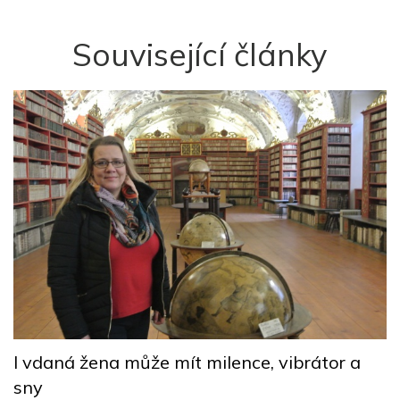
Související články
í
V
I vdaná žena může mít milence, vibrátor a
p
sny