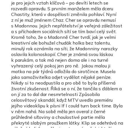
je pro jejich vztah klíčová – po devíti letech se
rozvedli opravdu. S prvním manželem měla dceru
Chastity, která v dospělosti změnila pohlaví. Nyní
z ní je muž jménem Chaz. Cher se opravdu nemusí
s Madonnou. Jejich nepřátelství je veřejná záležitost
a s příchodem sociálních sítí se tím baví celý svět.
Kromě toho, že o Madonně Cher tvrdí, jak je velmi
kreativní ale bohužel chudák holka bez talentu,
minulý rok oznámila na síti, že Madonniny narozky
oslavila kolonoskopií. Cher je známá svou láskou
k parukám, a tak má nejen doma ale i na turné
vyhrazený celý pokoj jen pro ně. Jakou malou ji
matka na pár týdnů odložila do sirotčince. Musela
jako samoživitelka odjet vydělat nějaké peníze.
Nikdy si to neodpustila a pro obě to byla příšerná
životní zkušenost. Říká se o ní, že tančila s ďáblem a
on jí za to dal dar nesmrtelnosti Způsobila
celosvětový skandál, když MTV uvedlo premiéru
jejího videoklipu k písni If I could turn back time. Byla
v něm nahá. Na sobě měla jen overal z černé
průhledné síťoviny a choulostivé partie měla
překryté slabým proužkem látky. Klip se odehrává na