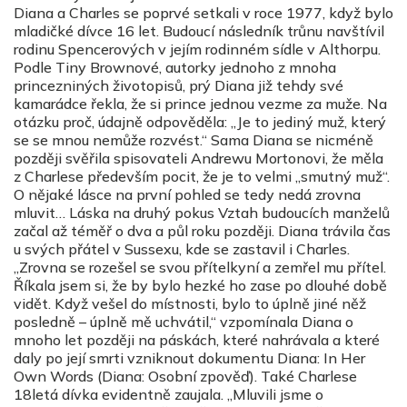
Diana a Charles se poprvé setkali v roce 1977, když bylo
mladičké dívce 16 let. Budoucí následník trůnu navštívil
rodinu Spencerových v jejím rodinném sídle v Althorpu.
Podle Tiny Brownové, autorky jednoho z mnoha
princezniných životopisů, prý Diana již tehdy své
kamarádce řekla, že si prince jednou vezme za muže. Na
otázku proč, údajně odpověděla: „Je to jediný muž, který
se se mnou nemůže rozvést.“ Sama Diana se nicméně
později svěřila spisovateli Andrewu Mortonovi, že měla
z Charlese především pocit, že je to velmi „smutný muž“.
O nějaké lásce na první pohled se tedy nedá zrovna
mluvit… Láska na druhý pokus Vztah budoucích manželů
začal až téměř o dva a půl roku později. Diana trávila čas
u svých přátel v Sussexu, kde se zastavil i Charles.
„Zrovna se rozešel se svou přítelkyní a zemřel mu přítel.
Říkala jsem si, že by bylo hezké ho zase po dlouhé době
vidět. Když vešel do místnosti, bylo to úplně jiné něž
posledně – úplně mě uchvátil,“ vzpomínala Diana o
mnoho let později na páskách, které nahrávala a které
daly po její smrti vzniknout dokumentu Diana: In Her
Own Words (Diana: Osobní zpověď). Také Charlese
18letá dívka evidentně zaujala. „Mluvili jsme o