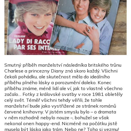
Smutný příběh manželství následníka britského trůnu
Charlese a princezny Diany zná skoro každý. Všichni
čekali pohádku, ale skutečnost měla do ideálního
příběhu plného lásky a porozumění daleko. Konec
příběhu známe, méně lidí ale ví, jak to vlastně všechno
začalo… Fotky z královské svatby v roce 1981 obletěly
celý svět. Téměř všichni tehdy věřili, že tohle
manželství bude jako vystřižené ze stránek románů
červené knihovny. V jistém smyslu bylo – o dramata
v něm rozhodně nebylo nouze –, bohužel se však
nekonal onen happy-end. Nicméně na počátku jistě
musela být láska jako trám. Nebo ne? Toho si vezmu!