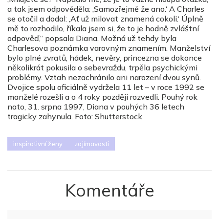
a tak jsem odpověděla: ‚Samozřejmě že ano.‘ A Charles
se otočil a dodal: ‚Ať už milovat znamená cokoli.‘ Úplně
mě to rozhodilo, říkala jsem si, že to je hodně zvláštní
odpověď,“ popsala Diana. Možná už tehdy byla
Charlesova poznámka varovným znamením. Manželství
bylo plné zvratů, hádek, nevěry, princezna se dokonce
několikrát pokusila o sebevraždu, trpěla psychickými
problémy. Vztah nezachránilo ani narození dvou synů.
Dvojice spolu oficiálně vydržela 11 let – v roce 1992 se
manželé rozešli a o 4 roky později rozvedli. Pouhý rok
nato, 31. srpna 1997, Diana v pouhých 36 letech
tragicky zahynula. Foto: Shutterstock
inspirativní ženy
zajímavosti
Komentáře