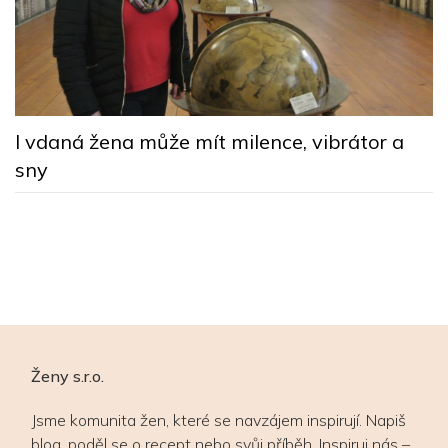
í
V
I vdaná žena může mít milence, vibrátor a
p
sny
Ženy s.r.o.
Jsme komunita žen, které se navzájem inspirují. Napiš
blog, poděl se o recept nebo svůj příběh. Inspiruj nás –