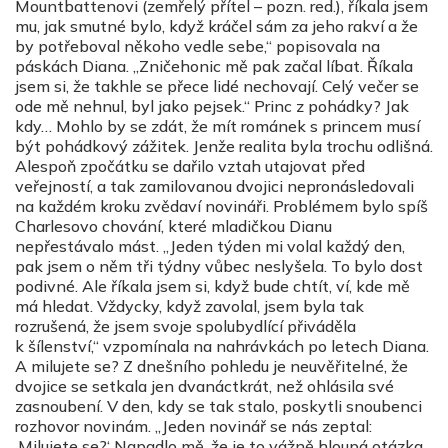
Mountbattenovi (zemřelý přítel – pozn. red.), říkala jsem
mu, jak smutné bylo, když kráčel sám za jeho rakví a že
by potřeboval někoho vedle sebe,“ popisovala na
páskách Diana. „Zničehonic mě pak začal líbat. Říkala
jsem si, že takhle se přece lidé nechovají. Celý večer se
ode mě nehnul, byl jako pejsek.“ Princ z pohádky? Jak
kdy… Mohlo by se zdát, že mít románek s princem musí
být pohádkový zážitek. Jenže realita byla trochu odlišná.
Alespoň zpočátku se dařilo vztah utajovat před
veřejností, a tak zamilovanou dvojici nepronásledovali
na každém kroku zvědaví novináři. Problémem bylo spíš
Charlesovo chování, které mladičkou Dianu
nepřestávalo mást. „Jeden týden mi volal každý den,
pak jsem o něm tři týdny vůbec neslyšela. To bylo dost
podivné. Ale říkala jsem si, když bude chtít, ví, kde mě
má hledat. Vždycky, když zavolal, jsem byla tak
rozrušená, že jsem svoje spolubydlící přiváděla
k šílenství,“ vzpomínala na nahrávkách po letech Diana.
A milujete se? Z dnešního pohledu je neuvěřitelné, že
dvojice se setkala jen dvanáctkrát, než ohlásila své
zasnoubení. V den, kdy se tak stalo, poskytli snoubenci
rozhovor novinám. „Jeden novinář se nás zeptal:
‚Milujete se?‘ Napadlo mě, že je to vážně hloupá otázka,