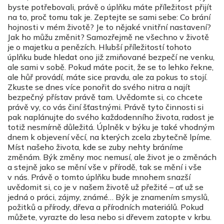
byste potřebovali, právě o úplňku máte příležitost přijít
na to, proč tomu tak je. Zeptejte se sami sebe: Co brání
hojnosti v mém životě? Je to nějaké vnitřní nastavení?
Jak ho můžu změnit? Samozřejmě ne všechno v životě
je o majetku a penězích. Hlubší příležitostí tohoto
úplňku bude hledat ono již zmiňované bezpečí ne venku,
ale sami v sobě. Pokud máte pocit, že se to lehko řekne,
ale hůř provádí, máte sice pravdu, ale za pokus to stojí.
Zkuste se dnes více ponořit do svého nitra a najít
bezpečný přístav právě tam. Uvědomte si, co chcete
právě vy, co vás činí šťastnými. Právě tyto činnosti si
pak naplánujte do svého každodenního života, radost je
totiž nesmírně důležitá. Úplněk v býku je také vhodným
dnem k objevení věcí, na kterých zcela zbytečně lpíme.
Míst našeho života, kde se zuby nehty bráníme
změnám. Býk změny moc nemusí, ale život je o změnách
a stejně jako se mění vše v přírodě, tak se mění i vše
v nás. Právě o tomto úplňku bude mnohem snazší
uvědomit si, co je v našem životě už přežité – ať už se
jedná o práci, zájmy, známé… Býk je znamením smyslů,
požitků a přírody, dřeva a přírodních materiálů. Pokud
můžete, vyrazte do lesa nebo si dřevem zatopte v krbu.