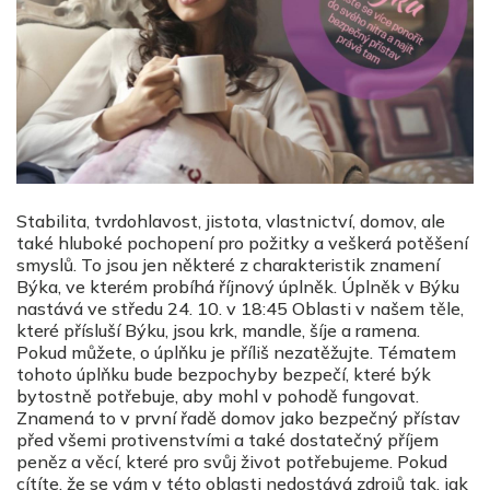
Stabilita, tvrdohlavost, jistota, vlastnictví, domov, ale
také hluboké pochopení pro požitky a veškerá potěšení
smyslů. To jsou jen některé z charakteristik znamení
Býka, ve kterém probíhá říjnový úplněk. Úplněk v Býku
nastává ve středu 24. 10. v 18:45 Oblasti v našem těle,
které přísluší Býku, jsou krk, mandle, šíje a ramena.
Pokud můžete, o úplňku je příliš nezatěžujte. Tématem
tohoto úplňku bude bezpochyby bezpečí, které býk
bytostně potřebuje, aby mohl v pohodě fungovat.
Znamená to v první řadě domov jako bezpečný přístav
před všemi protivenstvími a také dostatečný příjem
peněz a věcí, které pro svůj život potřebujeme. Pokud
cítíte, že se vám v této oblasti nedostává zdrojů tak, jak