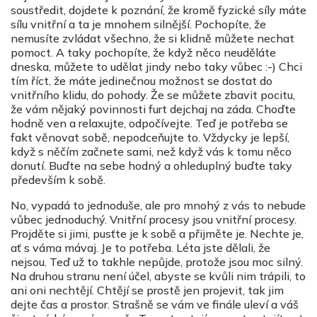
soustředit, dojdete k poznání, že kromě fyzické síly máte
sílu vnitřní a ta je mnohem silnější. Pochopíte, že
nemusíte zvládat všechno, že si klidně můžete nechat
pomoct. A taky pochopíte, že když něco neuděláte
dneska, můžete to udělat jindy nebo taky vůbec :-) Chci
tím říct, že máte jedinečnou možnost se dostat do
vnitřního klidu, do pohody. Že se můžete zbavit pocitu,
že vám nějaký povinnosti furt dejchaj na záda. Choďte
hodně ven a relaxujte, odpočívejte. Teď je potřeba se
fakt věnovat sobě, nepodceňujte to. Vždycky je lepší,
když s něčím začnete sami, než když vás k tomu něco
donutí. Buďte na sebe hodný a ohleduplný buďte taky
především k sobě.
No, vypadá to jednoduše, ale pro mnohý z vás to nebude
vůbec jednoduchý. Vnitřní procesy jsou vnitřní procesy.
Projděte si jimi, pusťte je k sobě a přijměte je. Nechte je,
ať s váma mávaj. Je to potřeba. Léta jste dělali, že
nejsou. Teď už to takhle nepůjde, protože jsou moc silný.
Na druhou stranu není účel, abyste se kvůli nim trápili, to
ani oni nechtějí. Chtějí se prostě jen projevit, tak jim
dejte čas a prostor. Strašně se vám ve finále uleví a váš