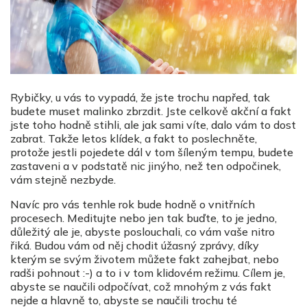
Rybičky, u vás to vypadá, že jste trochu napřed, tak
budete muset malinko zbrzdit. Jste celkově akční a fakt
jste toho hodně stihli, ale jak sami víte, dalo vám to dost
zabrat. Takže letos klídek, a fakt to poslechněte,
protože jestli pojedete dál v tom šíleným tempu, budete
zastaveni a v podstatě nic jinýho, než ten odpočinek,
vám stejně nezbyde.
Navíc pro vás tenhle rok bude hodně o vnitřních
procesech. Meditujte nebo jen tak buďte, to je jedno,
důležitý ale je, abyste poslouchali, co vám vaše nitro
řiká. Budou vám od něj chodit úžasný zprávy, díky
kterým se svým životem můžete fakt zahejbat, nebo
radši pohnout :-) a to i v tom klidovém režimu. Cílem je,
abyste se naučili odpočívat, což mnohým z vás fakt
nejde a hlavně to, abyste se naučili trochu té