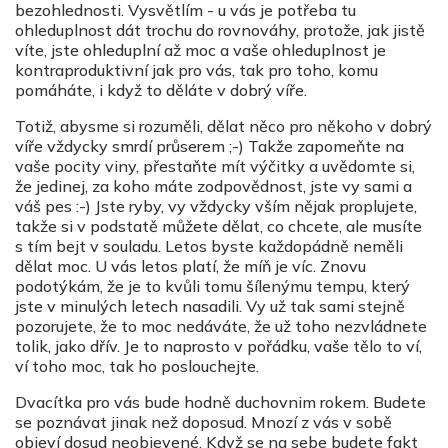
bezohlednosti. Vysvětlím - u vás je potřeba tu
ohleduplnost dát trochu do rovnováhy, protože, jak jistě
víte, jste ohleduplní až moc a vaše ohleduplnost je
kontraproduktivní jak pro vás, tak pro toho, komu
pomáháte, i když to děláte v dobrý víře.
Totiž, abysme si rozuměli, dělat něco pro někoho v dobrý
víře vždycky smrdí průserem ;-) Takže zapomeňte na
vaše pocity viny, přestaňte mít výčitky a uvědomte si,
že jedinej, za koho máte zodpovědnost, jste vy sami a
váš pes :-) Jste ryby, vy vždycky vším nějak proplujete,
takže si v podstatě můžete dělat, co chcete, ale musíte
s tím bejt v souladu. Letos byste každopádně neměli
dělat moc. U vás letos platí, že míň je víc. Znovu
podotýkám, že je to kvůli tomu šílenýmu tempu, který
jste v minulých letech nasadili. Vy už tak sami stejně
pozorujete, že to moc nedáváte, že už toho nezvládnete
tolik, jako dřív. Je to naprosto v pořádku, vaše tělo to ví,
ví toho moc, tak ho poslouchejte.
Dvacítka pro vás bude hodně duchovnim rokem. Budete
se poznávat jinak než doposud. Mnozí z vás v sobě
objeví dosud neobjevené. Když se na sebe budete fakt