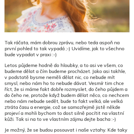
Tak ráčata, mám dobrou zprávu, nebo teda aspoň na
první pohled to tak vypadá ;-) Uvidíme, jak to všechno
bude vypadat v praxi :-)
Letos půjdeme hodně do hloubky, a to asi ve všem, co
budeme dělat a čím budeme procházet. Jako asi takhle,
v podstatě bysme neměli dělat nic, co nebude mít
smysl, nebo nám ho to nebude dávat. Vesmír tim chce
říct, že si máme fakt dobře rozmyslet, do čeho půjdem a
do čeho ne, protože když budem dělat něco, co nechcem
nebo nám nebude sedět, bude to fakt velká, ale velká
ztráta času a energie, což se samozřejmě jistě někde
projeví a mohli bychom to dost silně pocítit na vlastní
kůži. Tak si na to ve vlastním zájmu dejte bacha :-)
Je možný, že se budou posouvat i naše vztahy. Kde taky