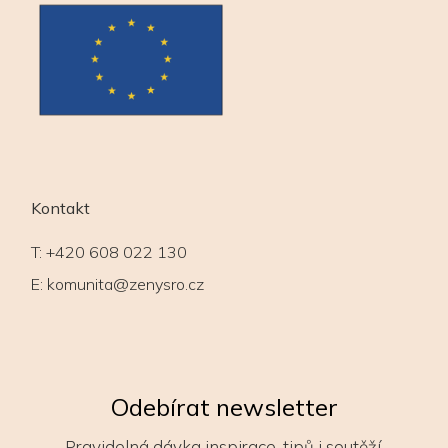
Kontakt
T:
+420 608 022 130
E:
komunita@zenysro.cz
Odebírat newsletter
Pravidelná dávka inspirace, tipů i soutěží.