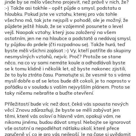
jinde by se mělo všechno projevit, než právě v nich, že?
:-) Takže asi takhle - opět půjde o smysl, podstatu a
hloubku. Pokud jste ve vztahu, kterej pro vás tohle
všechno má, tak jste nejspíš v pohodě, ale je možný, že
půjdete ještě hloub, že se vzájemně posunete o level
vejš. Naopak vztahy, který jsou založený na všem
ostatním, jen ne na hloubce a podstatě a nedávaj smysl,
ty půjdou do prdele (čti rozpadnou se). Takže hurá, teď
byste měli všichni zajásat :-) Vy, kteří patříte do skupiny
nesmyslných vztahů, nejvíc. Proč? Protože se stane
něco, na co vy sami nemáte koule a odhodlávali byste
se k tomu klidně i několik let, až byste nakonec zjistili,
že to byla ztráta času. Pamatujte si, že vesmír to s váma
myslí dobře a ať se letos bude dít cokoli, je to naprosto v
pořádku a v souladu s vaším nejvyšším plánem. Proto se
taky ničemu nebraňte a buďte otevření.
Příležitostí bude víc než dost, čeká vás spousta nových
věcí. Znovu zdůrazňuji, že byste se měli zabývat jen
těmi, které vás osloví a hlavně vám, opakuji vám, ne
nikomu jinému, budou dávat smysl. Nebojte se ignorovat
vše ostatní a nepodléhat nátlaku okolí, které přece
zaručeně ví, co je pro vás nejlepší. Je na čase si uvědomit