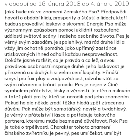
v období od 16. února 2018 do 4. února 2019
Jaký bude rok ve znamení Zemského Psa? Předpovědi
hovoří o období klidu, prosperity a štěstí, o lidech, kteří
budou spravedliví, laskaví a skromní. Energie Psa může
významným způsobem pomoci uklidnit rozbouřené
události světové scény i našeho osobního života. Pes je
věrný svým zásadám, je spolehlivý, má rád druhé lidi a
vždy jim ochotně pomáhá. Jako upřímný zastánce
utiskovaných ihned odhalí každou nespravedlnost.
Dokáže jasně rozlišit, co je pravda a co lež, a svou
pravdivou osobností inspiruje druhé. Jeho laskavost je
přirozená a u druhých si velmi cení loajality. Přináší
smysl pro fair play a zodpovědnost, odvahu stát za
svým názorem a bránit pravdu. Pes je nejen v Číně
symbolem přátelství, lásky a věrnosti. Je ctěn a milován
a totéž platí pro ty, kteří se narodili pod jeho znamením.
Pokud ho ale někdo zradí, těžko hledá zpět ztracenou
důvěru. Pak může být samotářský, nevrlý a tvrdohlavý.
Je věrný v přátelství i lásce a potřebuje takového
partnera, kterému může bezmezně důvěřovat. Rok Psa
je také o trpělivosti. Charakter tohoto znamení
čínského zvířetníku je pevný, pes umí čekat, umí být