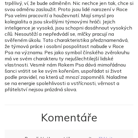
trpělivý, ví, že bude odměněn. Nic nechce jen tak, chce si
svou odměnu zasloužit. Proto jsou lidé narození v Roce
Psa velmi pracovití a houževnatí. Mají smysl pro
kolegialitu a jsou skvělými týmovými hráči. Jejich
inteligence je vysoká, jsou schopni dosáhnout vysokých
cílů. Nesoutěží a nepředvádí se, mlčky pracují na
svěřeném úkolu. Tato charakteristika předznamenává,
že týmová práce i osobní pospolitost nabude v Roce
Psa na významu. Pes jako symbol čínského zvěrokruhu
má ve svém charakteru ty nejušlechtilejší lidské
vlastnosti. Vesmír nám Rokem Psa dává mimořádnou
šanci vrátit se ke svým kořenům, uspořádat si život
podle pravidel, na která už mnozí zapomněli. Nalaďme
se na energie spolehlivosti a vstřícnosti, věrnost a
přátelství nejsou prázdná slova.
Komentáře