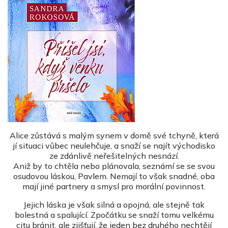
Alice zůstává s malým synem v domě své tchyně, která
jí situaci vůbec neulehčuje, a snaží se najít východisko
ze zdánlivě neřešitelných nesnází.
Aniž by to chtěla nebo plánovala, seznámí se se svou
osudovou láskou, Pavlem. Nemají to však snadné, oba
mají jiné partnery a smysl pro morální povinnost.
Jejich láska je však silná a opojná, ale stejně tak
bolestná a spalující. Zpočátku se snaží tomu velkému
citu bránit, ale zjišťují, že jeden bez druhého nechtějí