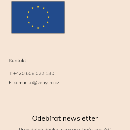
Kontakt
T:
+420 608 022 130
E:
komunita@zenysro.cz
Odebírat newsletter
Pravidelná dávka inspirace, tipů i soutěží.