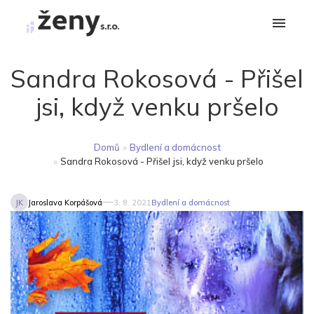
Sandra Rokosová - Přišel
jsi, když venku pršelo
Domů
»
Bydlení a domácnost
»
Sandra Rokosová - Přišel jsi, když venku pršelo
JK
Jaroslava Korpášová
3. 8. 2021
Bydlení a domácnost