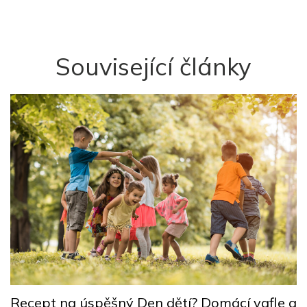
Související články
G
Recept na úspěšný Den dětí? Domácí vafle a