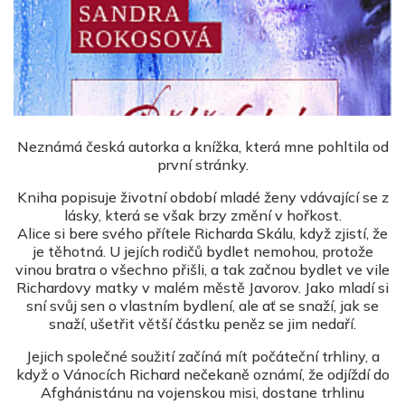
Neznámá česká autorka a knížka, která mne pohltila od
první stránky.
Kniha popisuje životní období mladé ženy vdávající se z
lásky, která se však brzy změní v hořkost.
Alice si bere svého přítele Richarda Skálu, když zjistí, že
je těhotná. U jejích rodičů bydlet nemohou, protože
vinou bratra o všechno přišli, a tak začnou bydlet ve vile
Richardovy matky v malém městě Javorov. Jako mladí si
sní svůj sen o vlastním bydlení, ale ať se snaží, jak se
snaží, ušetřit větší částku peněz se jim nedaří.
Jejich společné
soužití začíná mít počáteční trhliny, a
když o Vánocích Richard nečekaně oznámí, že odjíždí do
Afghánistánu na vojenskou misi, dostane trhlinu