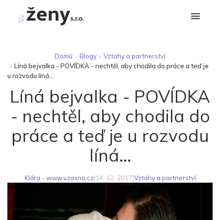
Domů
»
Blogy
»
Vztahy a partnerství
»
Líná bejvalka - POVÍDKA - nechtěl, aby chodila do práce a teď je
u rozvodu líná...
Líná bejvalka - POVÍDKA
- nechtěl, aby chodila do
práce a teď je u rozvodu
líná...
Klára - www.uzasno.cz
|
14. 12. 2017
|
Vztahy a partnerství