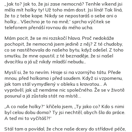
„Jak to? Jak to, že jsi zase nemocná? Tenhle víkend jsi
měla mít holky ty! Už toho mám dost. Jsi líná! Tak líná,
že to z tebe kape. Nikdy se nepostaráš o sebe ani o
holky… Všechno je to na mně,“ sprcha výčitek se
telefonem přenáší rovnou do mého ucha.
Mám pocit, že se mi rozskočí hlava. Proč nedokáže
pochopit, že nemocná jsem jedině z něj? Z té chudoby,
co se nastěhovala do našeho bytu, když odešel. Z toho
smutku, že mne opustil, z té beznaděje, že si našel
dvacítku a já už nikdy mladší nebudu...
Myslí si, že to nevím. Hraje si na vzornýho tátu. Přede
mnou, před holkama i před soudem. Když si vzpomenu,
jak tam stál vymydlený v obleku s kravatou… A
vyprávěl, jak už nemáme nic společného. Že se v životě
posunul a já zůstala stát na místě…
„A co naše holky?“ křičela jsem, „Ty jako co? Kdo s nimi
byl celou dobu doma? Ty jsi nechtěl, abych šla do práce.
A teď mi to vyčítáš?!“
Stál tam a povídal, že chce naše dcery do střídavé péče,