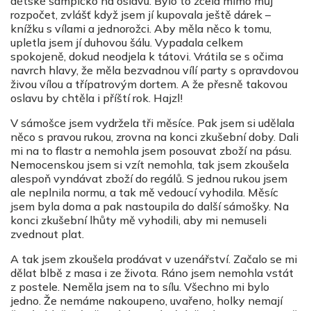
dětské šampíčko na oslavu. Bylo to zcela mimo můj
rozpočet, zvlášť když jsem jí kupovala ještě dárek –
knížku s vílami a jednorožci. Aby měla něco k tomu,
upletla jsem jí duhovou šálu. Vypadala celkem
spokojeně, dokud neodjela k tátovi. Vrátila se s očima
navrch hlavy, že měla bezvadnou vílí party s opravdovou
živou vílou a třípatrovým dortem. A že přesně takovou
oslavu by chtěla i příští rok. Hajzl!
V sámošce jsem vydržela tři měsíce. Pak jsem si udělala
něco s pravou rukou, zrovna na konci zkušební doby. Dali
mi na to flastr a nemohla jsem posouvat zboží na pásu.
Nemocenskou jsem si vzít nemohla, tak jsem zkoušela
alespoň vyndávat zboží do regálů. S jednou rukou jsem
ale neplnila normu, a tak mě vedoucí vyhodila. Měsíc
jsem byla doma a pak nastoupila do další sámošky. Na
konci zkušební lhůty mě vyhodili, aby mi nemuseli
zvednout plat.
A tak jsem zkoušela prodávat v uzenářství. Začalo se mi
dělat blbě z masa i ze života. Ráno jsem nemohla vstát
z postele. Neměla jsem na to sílu. Všechno mi bylo
jedno. Že nemáme nakoupeno, uvařeno, holky nemají