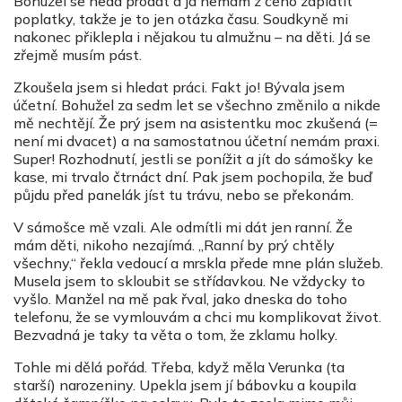
Bohužel se nedá prodat a já nemám z čeho zaplatit
poplatky, takže je to jen otázka času. Soudkyně mi
nakonec přiklepla i nějakou tu almužnu – na děti. Já se
zřejmě musím pást.
Zkoušela jsem si hledat práci. Fakt jo! Bývala jsem
účetní. Bohužel za sedm let se všechno změnilo a nikde
mě nechtějí. Že prý jsem na asistentku moc zkušená (=
není mi dvacet) a na samostatnou účetní nemám praxi.
Super! Rozhodnutí, jestli se ponížit a jít do sámošky ke
kase, mi trvalo čtrnáct dní. Pak jsem pochopila, že buď
půjdu před panelák jíst tu trávu, nebo se překonám.
V sámošce mě vzali. Ale odmítli mi dát jen ranní. Že
mám děti, nikoho nezajímá. „Ranní by prý chtěly
všechny,“ řekla vedoucí a mrskla přede mne plán služeb.
Musela jsem to skloubit se střídavkou. Ne vždycky to
vyšlo. Manžel na mě pak řval, jako dneska do toho
telefonu, že se vymlouvám a chci mu komplikovat život.
Bezvadná je taky ta věta o tom, že zklamu holky.
Tohle mi dělá pořád. Třeba, když měla Verunka (ta
starší) narozeniny. Upekla jsem jí bábovku a koupila