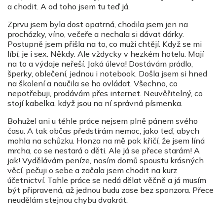
a chodit. A od toho jsem tu teď já.
Zprvu jsem byla dost opatrná, chodila jsem jen na
procházky, víno, večeře a nechala si dávat dárky.
Postupně jsem přišla na to, co muži chtějí. Když se mi
líbí, je i sex. Někdy. Ale vždycky v hezkém hotelu. Mají
na to a výdaje neřeší. Jaká úleva! Dostávám prádlo,
šperky, oblečení, jednou i notebook. Došla jsem si hned
na školení a naučila se ho ovládat. Všechno, co
nepotřebuji, prodávám přes internet. Neuvěřitelný, co
stojí kabelka, když jsou na ní správná písmenka.
Bohužel ani u téhle práce nejsem plně pánem svého
času. A tak občas předstírám nemoc, jako teď, abych
mohla na schůzku. Honza na mě pak křičí, že jsem líná
mrcha, co se nestará o děti. Ale já se přece starám! A
jak! Vydělávám peníze, nosím domů spoustu krásných
věcí, pečuji o sebe a začala jsem chodit na kurz
účetnictví. Tahle práce se nedá dělat věčně a já musím
být připravená, až jednou budu zase bez sponzora. Přece
neudělám stejnou chybu dvakrát.