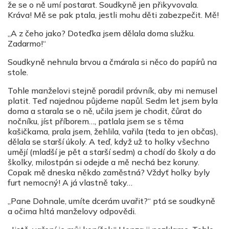
že se o ně umí postarat. Soudkyně jen přikyvovala.
Kráva! Mě se pak ptala, jestli mohu děti zabezpečit. Mě!
„A z čeho jako? Doteďka jsem dělala doma služku.
Zadarmo!“
Soudkyně nehnula brvou a čmárala si něco do papírů na
stole.
Tohle manželovi stejně poradil právník, aby mi nemusel
platit. Teď najednou půjdeme napůl. Sedm let jsem byla
doma a starala se o ně, učila jsem je chodit, čůrat do
nočníku, jíst příborem…, patlala jsem se s těma
kašičkama, prala jsem, žehlila, vařila (teda to jen občas),
dělala se starší úkoly. A teď, když už to holky všechno
umějí (mladší je pět a starší sedm) a chodí do školy a do
školky, milostpán si odejde a mě nechá bez koruny.
Copak mě dneska někdo zaměstná? Vždyť holky byly
furt nemocný! A já vlastně taky…
„Pane Dohnale, umíte dcerám uvařit?“ ptá se soudkyně
a očima hltá manželovy odpovědi.