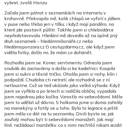
vybrat, zvolili Honzu.
Začala jsem pátrat v seznamkách na internetu v
knihovně. Překvapilo mě, kolik chlapů se vyfotí s jídlem
v puse nebo třeba jen v tílku, i když mají panděro, na
které jde postavit půllitr. Takhle jsem si chlebodárce
nepředstavovala. Hledání mě dovedlo až na úplně jiný
druh seznamek – hledámmilionáře.cz nebo
hledámsponzora.cz či cestujzdarma.cz., ale když jsem
viděla fotky, došlo mi, že mám co dohánět.
Rozhodla jsem se. Konec sentimentu. Odnesla jsem
snubák do zastavárny a došla si ke kadeřnici. Koupila
jsem si sukni a těsné tričko. Oholila jsem si nohy, klín i
podpaždí. Chudoba cti netratí, ale rozhodně se z ní
netloustne. Což se teď ukázalo jako velká výhoda. Když
jsem se vyfikla a po letech si nalíčila obličej, vypadala
jsem najednou jako kočka. Vzrostlo mi sebevědomí. Měla
jsem to udělat už dávno. S holkama jsme si doma zahrály
na manekýny a fotily se u toho. Byla to legrace a ještě
jsem měla co dát na tu seznamku. Divili byste se, jak
zoufalý mohou být ti sebevědomí manažeři. Jak mají
líné, nežádoucí manželky, co s nimi nechtějí nikam jezdit