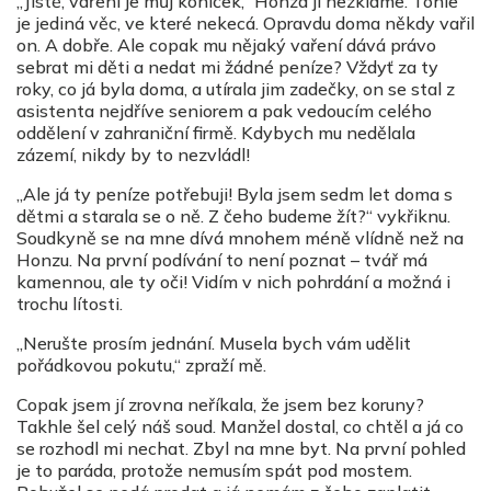
„Jistě, vaření je můj koníček,“ Honza ji nezklame. Tohle
je jediná věc, ve které nekecá. Opravdu doma někdy vařil
on. A dobře. Ale copak mu nějaký vaření dává právo
sebrat mi děti a nedat mi žádné peníze? Vždyť za ty
roky, co já byla doma, a utírala jim zadečky, on se stal z
asistenta nejdříve seniorem a pak vedoucím celého
oddělení v zahraniční firmě. Kdybych mu nedělala
zázemí, nikdy by to nezvládl!
„Ale já ty peníze potřebuji! Byla jsem sedm let doma s
dětmi a starala se o ně. Z čeho budeme žít?“ vykřiknu.
Soudkyně se na mne dívá mnohem méně vlídně než na
Honzu. Na první podívání to není poznat – tvář má
kamennou, ale ty oči! Vidím v nich pohrdání a možná i
trochu lítosti.
„Nerušte prosím jednání. Musela bych vám udělit
pořádkovou pokutu,“ zpraží mě.
Copak jsem jí zrovna neříkala, že jsem bez koruny?
Takhle šel celý náš soud. Manžel dostal, co chtěl a já co
se rozhodl mi nechat. Zbyl na mne byt. Na první pohled
je to paráda, protože nemusím spát pod mostem.