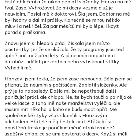
čisté oblečení a že nikdo neplatí složenky. Honza na mě
řval. Zase. Vyhrožoval, že mi dcery vezme a už je
neuvidím. Poslal mě k doktorovi. Šla jsem. Doktor na mě
byl hodný a dal mi prášky. Konečně se mnou někdo
mluvil a nekřičel. Za pár měsíců mi bylo lépe, i když
pořád s práškama.
Znovu jsem si hledala práci. Získala jsem místo
asistentky. Jenže se ukázalo, že ty programy jsou teď
úplně jiné, než před lety. A já neumím importovat
databázi, udělat prezentaci nebo vytisknout štítky.
Vyhodili mě.
Honzovi jsem řekla, že jsem zase nemocná. Bála jsem se
přiznat, že neumím s počítačem. Zaplatil složenky. Ale
prý je to naposledy. Došlo mi, že nepotřebuji další
ponižující práci, ale chlapa. Ne, že bych toužila po nějaké
velké lásce, z toho mě naše manželství vyléčilo, ale
musím mít někoho, o koho se budu moct opřít. Mé
společenské styky však skončili s Honzovým
odchodem. Přátelé mě přestali zvát. Stěžující si
opuštěná troska je poněkud méně atraktivní než
úspěšný chlap, co se umí postarat o dcery. Když si měli