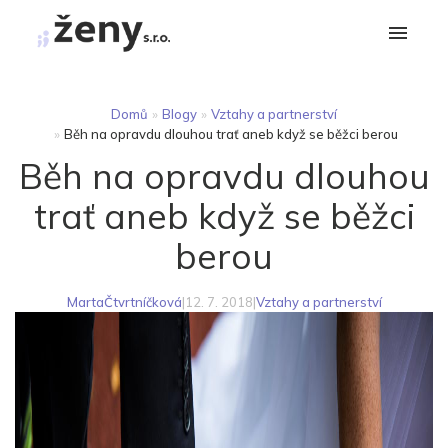
Domů
»
Blogy
»
Vztahy a partnerství
»
Běh na opravdu dlouhou trať aneb když se běžci berou
Běh na opravdu dlouhou
trať aneb když se běžci
berou
MartaČtvrtníčková
|
12. 7. 2018
|
Vztahy a partnerství