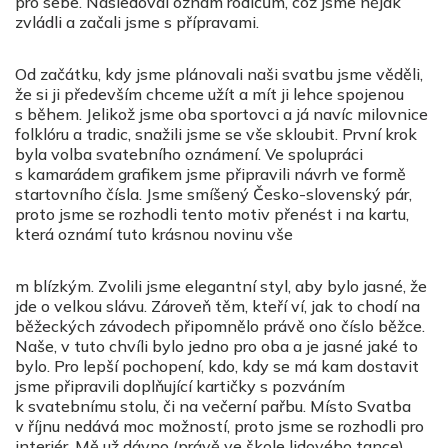
pro sebe. Následoval oznam rodičům, což jsme nějak
zvládli a začali jsme s přípravami.
Od začátku, kdy jsme plánovali naši svatbu jsme věděli,
že si ji především chceme užít a mít ji lehce spojenou
s během. Jelikož jsme oba sportovci a já navíc milovnice
folklóru a tradic, snažili jsme se vše skloubit. První krok
byla volba svatebního oznámení. Ve spolupráci
s kamarádem grafikem jsme připravili návrh ve formě
startovního čísla. Jsme smíšený Česko-slovenský pár,
proto jsme se rozhodli tento motiv přenést i na kartu,
která oznámí tuto krásnou novinu vše
m blízkým. Zvolili jsme elegantní styl, aby bylo jasné, že
jde o velkou slávu. Zároveň těm, kteří ví, jak to chodí na
běžeckých závodech připomnělo právě ono číslo běžce.
Naše, v tuto chvíli bylo jedno pro oba a je jasné jaké to
bylo. Pro lepší pochopení, kdo, kdy se má kam dostavit
jsme připravili doplňující kartičky s pozváním
k svatebnímu stolu, či na večerní pařbu. Místo Svatba
v říjnu nedává moc možností, proto jsme se rozhodli pro
interiér. Mě už dávno (právě ve škole lidového tance)