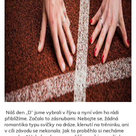
Náš den „D“ jsme vybrali v říjnu a nyní vám ho rádi
přiblížíme. Začalo to zásnubami. Nebojte se, žádná
romantika typu svíčky na dráze, klenutí na tréninku, ani
v cíli závodu se nekonala. Jak to proběhlo si necháme