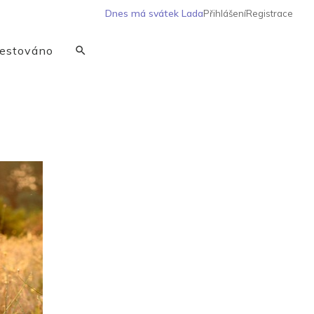
Dnes má svátek
Lada
Přihlášení
Registrace
estováno