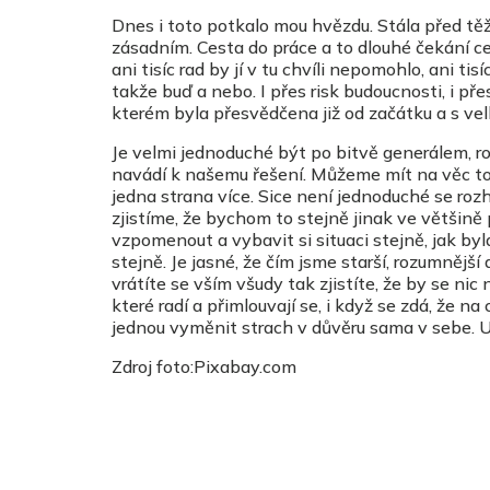
Dnes i toto potkalo mou hvězdu. Stála před t
zásadním. Cesta do práce a to dlouhé čekání celé
ani tisíc rad by jí v tu chvíli nepomohlo, ani ti
takže buď a nebo. I přes risk budoucnosti, i přes
kterém byla přesvědčena již od začátku a s vel
Je velmi jednoduché být po bitvě generálem, 
navádí k našemu řešení. Můžeme mít na věc tol
jedna strana více. Sice není jednoduché se ro
zjistíme, že bychom to stejně jinak ve většině
vzpomenout a vybavit si situaci stejně, jak byl
stejně. Je jasné, že čím jsme starší, rozumnější 
vrátíte se vším všudy tak zjistíte, že by se n
které radí a přimlouvají se, i když se zdá, že 
jednou vyměnit strach v důvěru sama v sebe. Uv
Zdroj foto:Pixabay.com