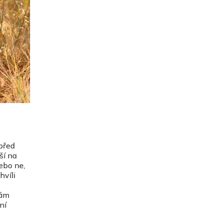
 před
ší na
ebo ne,
hvíli
vám
ní