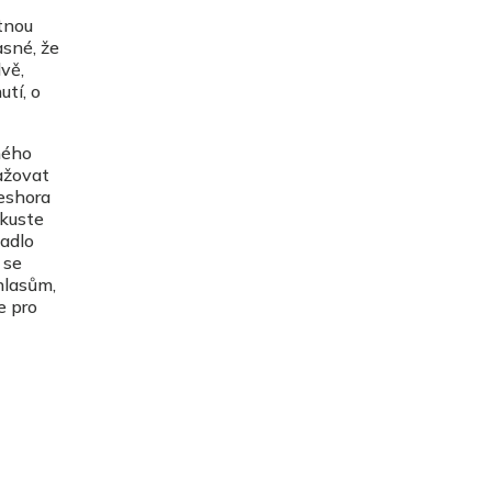
tnou
asné, že
dvě,
utí, o
ného
ažovat
seshora
zkuste
padlo
 se
hlasům,
e pro