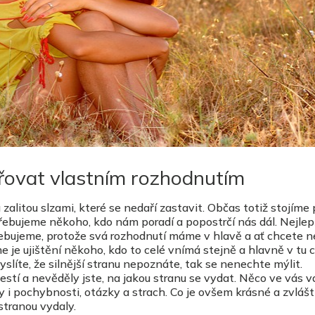
ěřovat vlastním rozhodnutím
zalitou slzami, které se nedaří zastavit. Občas totiž stojíme
třebujeme někoho, kdo nám poradí a popostrčí nás dál. Nejlep
řebujeme, protože svá rozhodnutí máme v hlavě a ať chcete n
e je ujištění někoho, kdo to celé vnímá stejně a hlavně v tu c
slíte, že silnější stranu nepoznáte, tak se nenechte mýlit.
estí a nevěděly jste, na jakou stranu se vydat. Něco ve vás 
ly i pochybnosti, otázky a strach. Co je ovšem krásné a zvlášt
stranou vydaly.