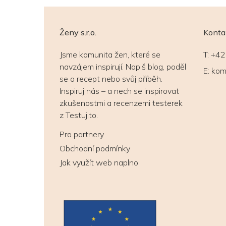
Ženy s.r.o.
Konta
Jsme komunita žen, které se
T:
+42
navzájem inspirují. Napiš blog, poděl
E:
kom
se o recept nebo svůj příběh.
Inspiruj nás – a nech se inspirovat
zkušenostmi a recenzemi testerek
z Testuj.to.
Pro partnery
Obchodní podmínky
Jak využít web naplno