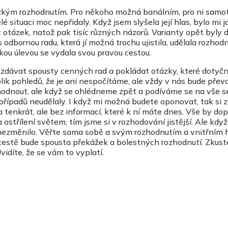
ěžkým rozhodnutím. Pro někoho možná banálním, pro ni samo
 situaci moc nepřidaly. Když jsem slyšela její hlas, bylo mi j
síc otázek, natož pak tisíc různých názorů. Varianty opět byly 
 odbornou radu, která jí možná trochu ujistila, udělala rozhodn
kou úlevou se vydala svou pravou cestou.
rozdávat spousty cenných rad a pokládat otázky, které dotyč
ik pohledů, že je ani nespočítáme, ale vždy v nás bude přev
zhodnout, ale když se ohlédneme zpět a podíváme se na vše 
 případů neudělaly. I když mi možná budete oponovat, tak si 
a tenkrát, ale bez informací, které k ní máte dnes. Vše by do
a ostřílení světem, tím jsme si v rozhodování jistější. Ale když
ic nezměnilo. Věřte sama sobě a svým rozhodnutím a vnitřním 
na cestě bude spousta překážek a bolestných rozhodnutí. Zkust
idíte, že se vám to vyplatí.