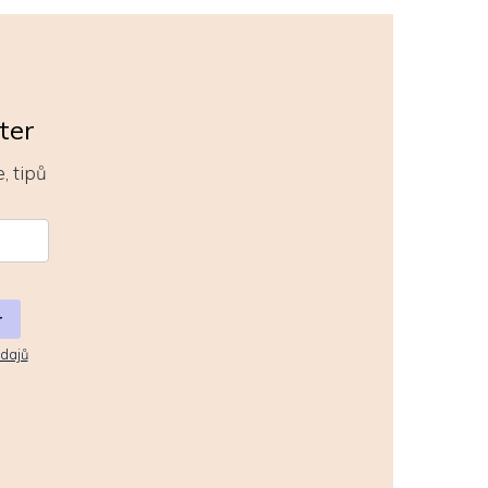
ter
, tipů
r
dajů