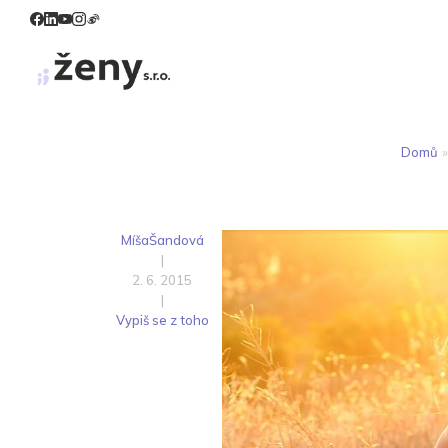
Domů
»
MíšaŠandová
|
2. 6. 2015
|
Vypiš se z toho