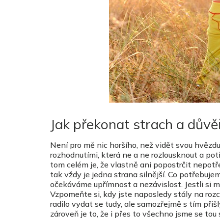
Jak překonat strach a dův
Není pro mě nic horšího, než vidět svou hvězdu 
rozhodnutími, která ne a ne rozlousknout a po
tom celém je, že vlastně ani popostrčit nepot
tak vždy je jedna strana silnější. Co potřebujem
očekáváme upřímnost a nezávislost. Jestli si my
Vzpomeňte si, kdy jste naposledy stály na rozc
radilo vydat se tudy, ale samozřejmě s tím přiš
zároveň je to, že i přes to všechno jsme se tou 