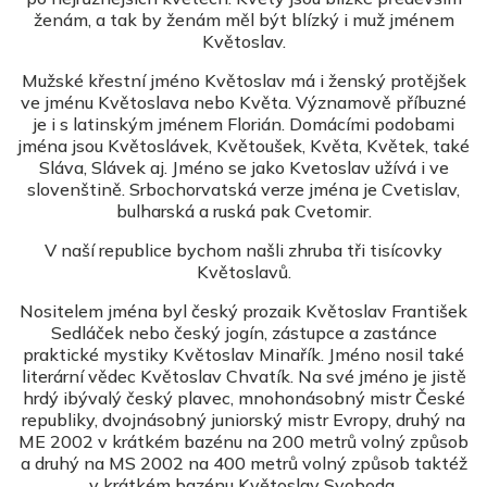
ženám, a tak by ženám měl být blízký i muž jménem
Květoslav.
Mužské křestní jméno Květoslav má i ženský protějšek
ve jménu Květoslava nebo Květa. Významově příbuzné
je i s latinským jménem Florián. Domácími podobami
jména jsou Květoslávek, Květoušek, Květa, Květek, také
Sláva, Slávek aj. Jméno se jako Kvetoslav užívá i ve
slovenštině. Srbochorvatská verze jména je Cvetislav,
bulharská a ruská pak Cvetomir.
V naší republice bychom našli zhruba tři tisícovky
Květoslavů.
Nositelem jména byl český prozaik Květoslav František
Sedláček nebo český jogín, zástupce a zastánce
praktické mystiky Květoslav Minařík. Jméno nosil také
literární vědec Květoslav Chvatík. Na své jméno je jistě
hrdý ibývalý český plavec, mnohonásobný mistr České
republiky, dvojnásobný juniorský mistr Evropy, druhý na
ME 2002 v krátkém bazénu na 200 metrů volný způsob
a druhý na MS 2002 na 400 metrů volný způsob taktéž
v krátkém bazénu Květoslav Svoboda.