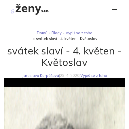
Domů
»
Blogy
»
Vypiš se z toho
»
svátek slaví - 4. květen - Květoslav
svátek slaví - 4. květen -
Květoslav
Jaroslava Korpášová
|
29. 4. 2020
|
Vypiš se z toho