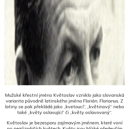
Mužské křestní jméno Květoslav vzniklo jako slovanská
varianta původně latinského jména Florián, Florianus. Z
latiny se pak překládá jako „kvetoucí“, „květinový“ nebo
také „květy oslavující“ či „květy oslavovaný“.
Květoslav je bezesporu zajímavým jménem, které voní
po nejrůznějších květech. Květy jsou blízké především