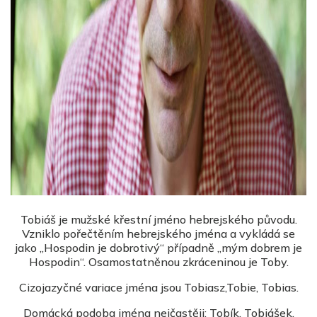
Tobiáš je mužské křestní jméno hebrejského původu.
Vzniklo pořečtěním hebrejského jména a vykládá se
jako „Hospodin je dobrotivý“ případně „mým dobrem je
Hospodin“. Osamostatněnou zkráceninou je Toby.
Cizojazyčné variace jména jsou Tobiasz,Tobie, Tobias.
Domácká podoba jména nejčastěji: Tobík, Tobiášek,