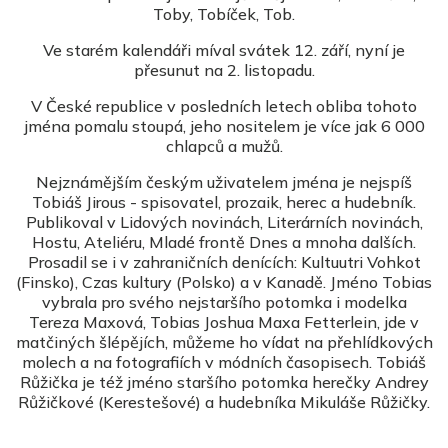
Toby, Tobíček, Tob.
Ve starém kalendáři míval svátek 12. září, nyní je
přesunut na 2. listopadu.
V České republice v posledních letech obliba tohoto
jména pomalu stoupá, jeho nositelem je více jak 6 000
chlapců a mužů.
Nejznámějším českým uživatelem jména je nejspíš
Tobiáš Jirous - spisovatel, prozaik, herec a hudebník.
Publikoval v Lidových novinách, Literárních novinách,
Hostu, Ateliéru, Mladé frontě Dnes a mnoha dalších.
Prosadil se i v zahraničních denících: Kultuutri Vohkot
(Finsko), Czas kultury (Polsko) a v Kanadě. Jméno Tobias
vybrala pro svého nejstaršího potomka i modelka
Tereza Maxová,
Tobias Joshua Maxa Fetterlein, jde v
matčiných šlépějích, můžeme ho vídat na přehlídkových
molech a na fotografiích v módních časopisech. Tobiáš
Růžička je též jméno staršího potomka herečky Andrey
Růžičkové (Kerestešové) a hudebníka Mikuláše Růžičky.