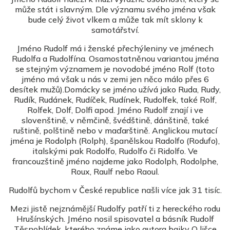
může stát i slavným. Dle významu svého jména však
bude celý život vlkem a může tak mít sklony k
samotářství.
Jméno Rudolf má i ženské přechýleniny ve jménech
Rudolfa a Rudolfína. Osamostatněnou variantou jména
se stejným významem je novodobé jméno Rolf (toto
jméno má však u nás v zemi jen něco málo přes 6
desítek mužů).Domácky se jméno užívá jako Ruda, Rudy,
Rudík, Rudánek, Rudíček, Rudínek, Rudolfek, také Rolf,
Rolfek, Dolf, Dolfi apod. Jméno Rudolf znají i ve
slovenštině, v němčině, švédštině, dánštině, také
ruštině, polštině nebo v maďarštině. Anglickou mutací
jména je Rodolph (Rolph), španělskou Radolfo (Rodufo),
italskými pak Rodolfo, Rudolfo či Ridolfo. Ve
francouzštině jméno najdeme jako Rodolph, Rodolphe,
Roux, Raulf nebo Raoul.
Rudolfů bychom v České republice našli více jak 31 tisíc.
Mezi jistě nejznámější Rudolfy patří ti z hereckého rodu
Hrušínských. Jméno nosil spisovatel a básník Rudolf
Těsnohlídek, kterého známe jako autora bajky O lišce