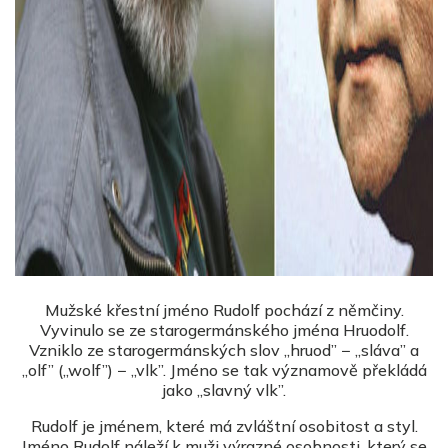
Mužské křestní jméno Rudolf pochází z němčiny.
Vyvinulo se ze starogermánského jména Hruodolf.
Vzniklo ze starogermánských slov „hruod” − „sláva” a
„olf” („wolf”) − „vlk”. Jméno se tak významově překládá
jako „slavný vlk”.
Rudolf je jménem, které má zvláštní osobitost a styl.
Jméno Rudolf náleží k muži výrazné osobnosti, který se