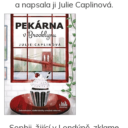
a napsala ji Julie Caplinová.
Sophii, žijící v Londýně, zklame