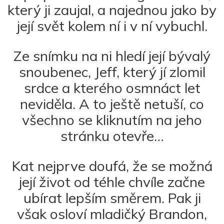
který ji zaujal, a najednou jako by
její svět kolem ní i v ní vybuchl.
Ze snímku na ni hledí její bývalý
snoubenec, Jeff, který jí zlomil
srdce a kterého osmnáct let
neviděla. A to ještě netuší, co
všechno se kliknutím na jeho
stránku otevře…
Kat nejprve doufá, že se možná
její život od téhle chvíle začne
ubírat lepším směrem. Pak ji
však osloví mladičký Brandon,