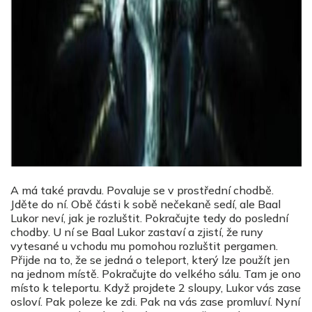
A má také pravdu. Povaluje se v prostřední chodbě.
Jděte do ní. Obě části k sobě nečekaně sedí, ale Baal
Lukor neví, jak je rozluštit. Pokračujte tedy do poslední
chodby. U ní se Baal Lukor zastaví a zjistí, že runy
vytesané u vchodu mu pomohou rozluštit pergamen.
Přijde na to, že se jedná o teleport, který lze použít jen
na jednom místě. Pokračujte do velkého sálu. Tam je ono
místo k teleportu. Když projdete 2 sloupy, Lukor vás zase
osloví. Pak poleze ke zdi. Pak na vás zase promluví. Nyní