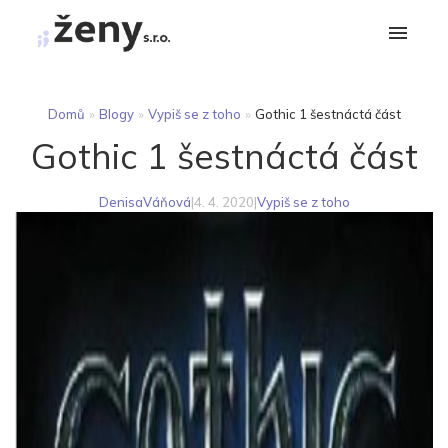
Domů
»
Blogy
»
Vypiš se z toho
»
Gothic 1 šestnáctá část
Gothic 1 šestnáctá část
DenisaVáňová
|
4. 4. 2020
|
Vypiš se z toho