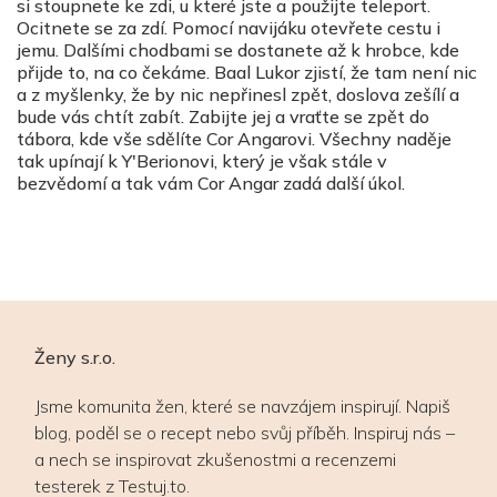
si stoupnete ke zdi, u které jste a použijte teleport.
Ocitnete se za zdí. Pomocí navijáku otevřete cestu i
jemu. Dalšími chodbami se dostanete až k hrobce, kde
přijde to, na co čekáme. Baal Lukor zjistí, že tam není nic
a z myšlenky, že by nic nepřinesl zpět, doslova zešílí a
bude vás chtít zabít. Zabijte jej a vraťte se zpět do
tábora, kde vše sdělíte Cor Angarovi. Všechny naděje
tak upínají k Y'Berionovi, který je však stále v
bezvědomí a tak vám Cor Angar zadá další úkol.
Ženy s.r.o.
Jsme komunita žen, které se navzájem inspirují. Napiš
blog, poděl se o recept nebo svůj příběh. Inspiruj nás –
a nech se inspirovat zkušenostmi a recenzemi
testerek z Testuj.to.