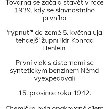
Továrna se začala stavět v roce
1939, kdy se slavnostního
prvního
"rýpnutí" do země 5. května ujal
tehdejší župní lídr Konrád
Henlein.
První vlak s cisternami se
syntetickým benzinem Němci
vyexpedovali
15. prosince roku 1942.
Chemička byla opakovaně cílem