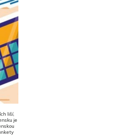
h liší,
ensku je
enskou
ankety