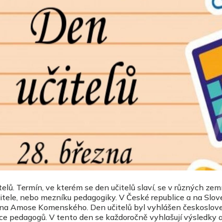
lů. Termín, ve kterém se den učitelů slaví, se v různých zemíc
itele, nebo mezníku pedagogiky. V České republice a na Slov
Jana Amose Komenského. Den učitelů byl vyhlášen českoslov
áce pedagogů. V tento den se každoročně vyhlašují výsledky 