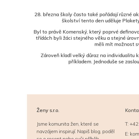
28. března
školy často také pořádají různé a
školství
tento den uděluje
Plaket
Byl to právě Komenský, který poprvé definoval 
třídách byli žáci stejného věku a stejné úrovně
měli mít možnost s
Zároveň kladl velký důraz na individualitu ka
příkladem. Jednoduše se zaslouži
Ženy s.r.o.
Konta
Jsme komunita žen, které se
T:
+42
navzájem inspirují. Napiš blog, poděl
E:
kom
se o recept nebo svůj příběh.