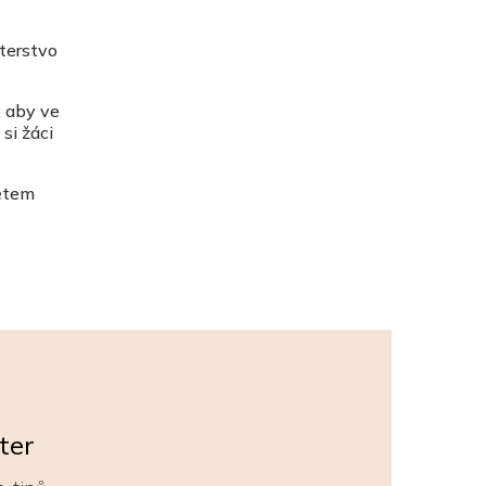
terstvo
, aby ve
si žáci
dětem
ter