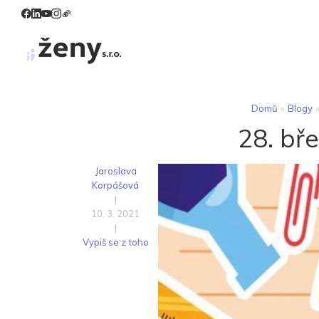
Domů
»
Blogy
28. bř
Jaroslava
Korpášová
|
10. 3. 2021
|
Vypiš se z toho