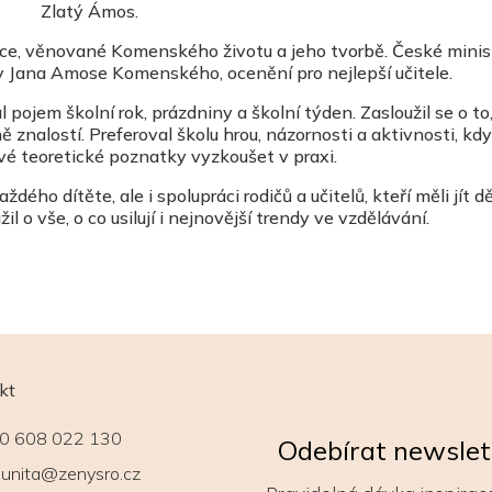
Zlatý Ámos.
kce, věnované Komenského životu a jeho tvorbě.
České minis
y Jana Amose Komenského
, ocenění pro nejlepší učitele.
pojem školní rok, prázdniny a školní týden. Zasloužil se o to
 znalostí. Preferoval školu hrou, názornosti a aktivnosti, kdy 
vé teoretické poznatky vyzkoušet v praxi.
ždého dítěte, ale i spolupráci rodičů a učitelů, kteří měli jít 
l o vše, o co usilují i nejnovější trendy ve vzdělávání.
kt
0 608 022 130
Odebírat newslet
unita@zenysro.cz