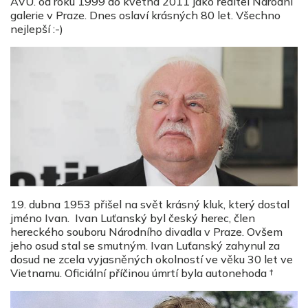
AVU. od roku 1999 do května 2011 jako ředitel Národní
galerie v Praze. Dnes oslaví krásných 80 let. Všechno
nejlepší :-)
19. dubna 1953 přišel na svět krásný kluk, který dostal
jméno Ivan. Ivan Luťanský byl český herec, člen
hereckého souboru Národního divadla v Praze. Ovšem
jeho osud stal se smutným. Ivan Luťanský zahynul za
dosud ne zcela vyjasněných okolností ve věku 30 let ve
Vietnamu. Oficiální příčinou úmrtí byla autonehoda †