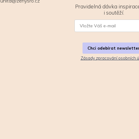
unita@zenysro.cz
Pravidelná dávka inspirace
i soutěží.
Chci odebírat newslette
Zásady zpracování osobních ú