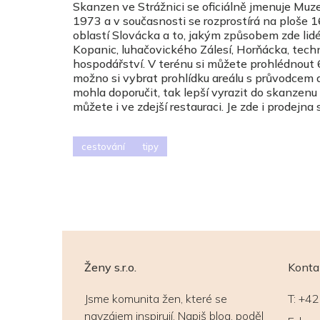
Skanzen ve Strážnici se oficiálně jmenuje Mu
1973 a v současnosti se rozprostírá na ploše 1
oblastí Slovácka a to, jakým způsobem zde lidé 
Kopanic, luhačovického Zálesí, Horňácka, techn
hospodářství. V terénu si můžete prohlédnout 6
možno si vybrat prohlídku areálu s průvodcem a
mohla doporučit, tak lepší vyrazit do skanzenu 
můžete i ve zdejší restauraci. Je zde i prodejna
cestování
tipy
Ženy s.r.o.
Konta
Jsme komunita žen, které se
T:
+42
navzájem inspirují. Napiš blog, poděl