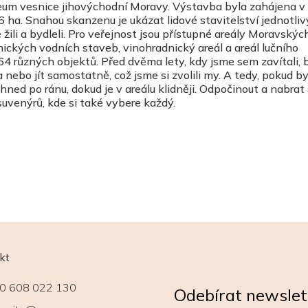
zeum vesnice jihovýchodní Moravy. Výstavba byla zahájena v
6 ha. Snahou skanzenu je ukázat lidové stavitelství jednotli
žili a bydleli. Pro veřejnost jsou přístupné areály Moravskýc
ických vodních staveb, vinohradnický areál a areál lučního
4 různých objektů. Před dvěma lety, kdy jsme sem zavítali, 
 nebo jít samostatně, což jsme si zvolili my. A tedy, pokud b
hned po ránu, dokud je v areálu klidněji. Odpočinout a nabrat 
 suvenýrů, kde si také vybere každý.
kt
0 608 022 130
Odebírat newslet