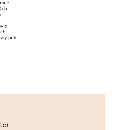
 roce
vých
h
bylo
ych
síly pak
ter