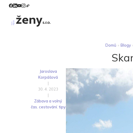
Domů
»
Blogy
Skan
Jaroslava
Korpášová
|
30. 4. 2023
|
Zábava a volný
čas
,
cestování
,
tipy