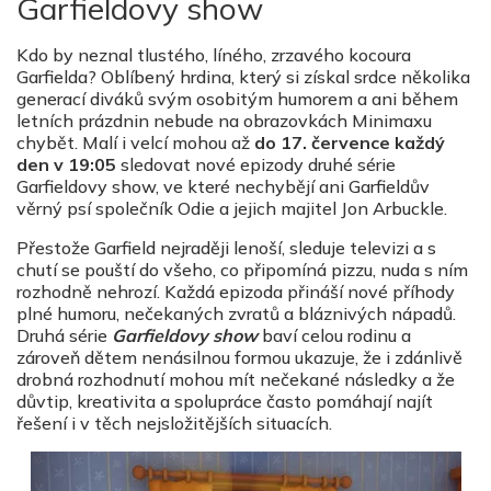
Garfieldovy show
Kdo by neznal tlustého, líného, zrzavého kocoura
Garfielda? Oblíbený hrdina, který si získal srdce několika
generací diváků svým osobitým humorem a ani během
letních prázdnin nebude na obrazovkách Minimaxu
chybět. Malí i velcí mohou až
do 17. července každý
den v 19:05
sledovat nové epizody druhé série
Garfieldovy show, ve které nechybějí ani Garfieldův
věrný psí společník Odie a jejich majitel Jon Arbuckle.
Přestože Garfield nejraději lenoší, sleduje televizi a s
chutí se pouští do všeho, co připomíná pizzu, nuda s ním
rozhodně nehrozí. Každá epizoda přináší nové příhody
plné humoru, nečekaných zvratů a bláznivých nápadů.
Druhá série
Garfieldovy show
baví celou rodinu a
zároveň dětem nenásilnou formou ukazuje, že i zdánlivě
drobná rozhodnutí mohou mít nečekané následky a že
důvtip, kreativita a spolupráce často pomáhají najít
řešení i v těch nejsložitějších situacích.