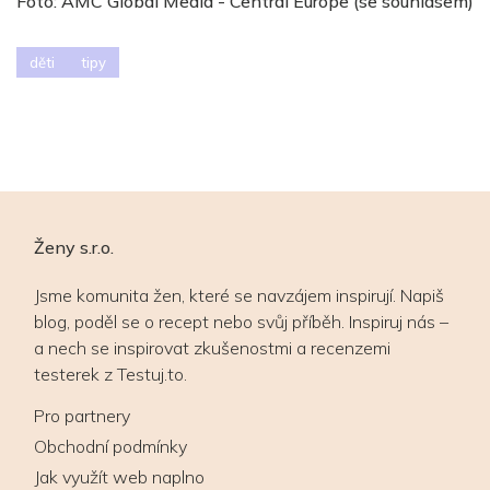
Foto: AMC Global Media - Central Europe (se souhlasem)
děti
tipy
Ženy s.r.o.
Jsme komunita žen, které se navzájem inspirují. Napiš
blog, poděl se o recept nebo svůj příběh. Inspiruj nás –
a nech se inspirovat zkušenostmi a recenzemi
testerek z Testuj.to.
Pro partnery
Obchodní podmínky
Jak využít web naplno