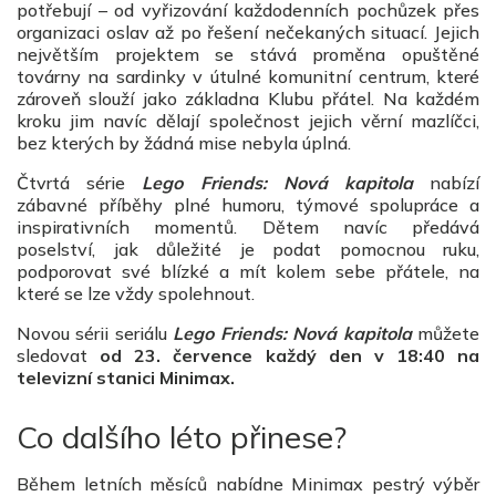
potřebují – od vyřizování každodenních pochůzek přes
organizaci oslav až po řešení nečekaných situací. Jejich
největším projektem se stává proměna opuštěné
továrny na sardinky v útulné komunitní centrum, které
zároveň slouží jako základna Klubu přátel. Na každém
kroku jim navíc dělají společnost jejich věrní mazlíčci,
bez kterých by žádná mise nebyla úplná.
Čtvrtá série
Lego Friends: Nová kapitola
nabízí
zábavné příběhy plné humoru, týmové spolupráce a
inspirativních momentů. Dětem navíc předává
poselství, jak důležité je podat pomocnou ruku,
podporovat své blízké a mít kolem sebe přátele, na
které se lze vždy spolehnout.
Novou sérii seriálu
Lego Friends: Nová kapitola
můžete
sledovat
od 23. července každý den v 18:40 na
televizní stanici Minimax.
Co dalšího léto přinese?
Během letních měsíců nabídne Minimax pestrý výběr