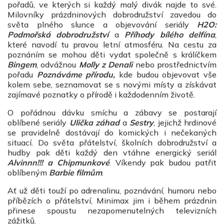
pořadů, ve kterých si každý malý divák najde to své.
Milovníky prázdninových dobrodružství zavedou do
světa plného slunce a objevování seriály
H2O:
Podmořská dobrodružství
a
Příhody bílého delfína
,
které navodí tu pravou letní atmosféru. Na cestu za
poznáním se mohou děti vydat společně s králíčkem
Bingem
, odvážnou
Molly z Denali
nebo prostřednictvím
pořadu
Poznáváme přírodu,
kde budou objevovat vše
kolem sebe, seznamovat se s novými místy a získávat
zajímavé poznatky o přírodě i každodenním životě.
O pořádnou dávku smíchu a zábavy se postarají
oblíbené seriály
Ulička záhad
a
Sestry
, jejichž hrdinové
se pravidelně dostávají do komických i nečekaných
situací. Do světa přátelství, školních dobrodružství a
hudby pak děti každý den vtáhne energický seriál
Alvinnn!!! a Chipmunkové
. Víkendy pak budou patřit
oblíbeným
Barbie filmům
.
Ať už děti touží po adrenalinu, poznávání, humoru nebo
příbězích o přátelství, Minimax jim i během prázdnin
přinese spoustu nezapomenutelných televizních
zážitků.