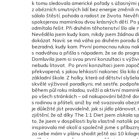
k tomu sledovala americké pořady s úžasnými pro
z obézních smutných lidí bez energie změnili 
sálalo štěstí, pohoda a radost ze života. Nev
spokojenou maminkou dvou krásných dětí. Po prv
odmítala řešit. Při druhém těhotenství šlo ale 
Nevěděla jsem kudy kam, nikdy jsem žádnou die
dokázat. Navíc se má váha po druhém porodu šp
bezradná, kudy kam. První pomocnou rukou nak
s nadváhou a přišla s nápadem, že se do progra
Domluvila jsem si svou první konzultaci s výž
nebudu litovat. Po první konzultaci jsem zapo
překvapená, s jakou lehkostí nakonec šla kila 
základní škole. Z holky, která od dětství slyš
skvělé výživové poradkyni, mé sestře, podpoře 
během půl roku mladou, svěží a aktivní maminko
po všech stránkách – od nakupování běžně dos
s rodinou a přáteli, aniž by mě svazovala obezit
je důležité jíst pravidelně, jak si jídlo plánova
zjištění, že až díky The 1:1 Diet jsem získala 
to, že jsem v dospělosti byla vlastně natolik 
inspirovala mé okolí a společně jsme s příbuz
za sebe mám v plánu shodit ještě asi 10 kilogr