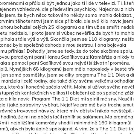
měnami a přála si být jednou jako ti lidé v televizi. Ti, kteř
nejenom vzhledově, ale především psychicky. Najednou z nic
ěřila jsem, že bych něco takového někdy sama mohla dokázat.
ním těhotenství jsem sice přibrala, ale svá kila navíc jsem
nahoru bohužel celých 25 kilogramů a s tím už se smířit nedal
tu nedržela, i proto jsem si vůbec nevěřila, že bych to mohl
lhala stále výš a výš. Skončila jsem se 110 kilogramy, nešť
onec byla společná dohoda s mou sestrou. I ona bojovala
mu přihlásí. Dohodly jsme se tedy, že do toho skočíme spolu.
ivovou poradkyní paní Hanou Sadílkovou z Kroměříže a nikdy 
čala s pomocí paní Sadílkové svou největší životní proměnu.
dolů. Nynějších 68 kilogramů jsem měla naposledy v šesté tř
ela jen samé posměšky, jsem se díky programu The 1:1 Diet a d
manžela i celé rodiny, ale také díky svému velkému odhodlán
u, která si konečně začala věřit. Mohu si užívat svého nové
tupných konfekčních velikostí oblečení až po společné záži
a a kila navíc. Program The 1:1 Diet mi splnil mé sny. Naučil 
t, ale i jaké potraviny vybírat. Nejdříve pro mě bylo trochu smu
správné stravovací návyky, které mi v dětství nikdo nevštěpil,
pohodlná, že mi na oběd stačil rohlík se salámem. Má proměna
nými i nejbližšími kamarády shodili minimálně 160 kilogramů
amů, abych byla úplně spokojená. A vím, že s The 1:1 Diet to