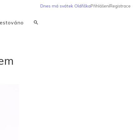
Dnes má svátek
Oldřiška
Přihlášení
Registrace
estováno
hem