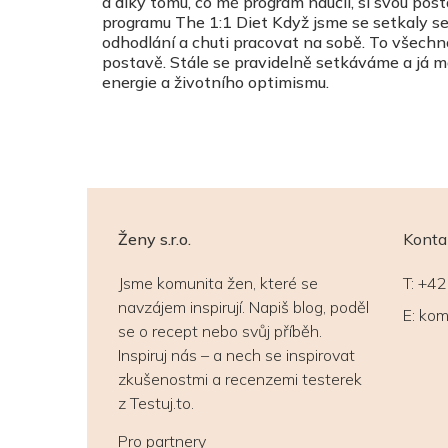
a díky tomu, co mě program naučil, si svou po
programu The 1:1 Diet Když jsme se setkaly s
odhodlání a chuti pracovat na sobě. To všechno
postavě. Stále se pravidelně setkáváme a já mám
energie a životního optimismu.
Ženy s.r.o.
Konta
Jsme komunita žen, které se
T:
+42
navzájem inspirují. Napiš blog, poděl
E:
kom
se o recept nebo svůj příběh.
Inspiruj nás – a nech se inspirovat
zkušenostmi a recenzemi testerek
z Testuj.to.
Pro partnery