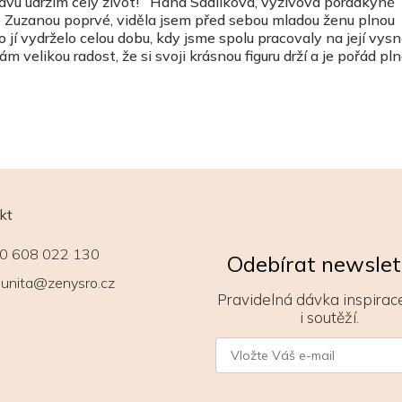
stavu udržím celý život! Hana Sadílková, výživová poradkyně
e Zuzanou poprvé, viděla jsem před sebou mladou ženu plnou
 jí vydrželo celou dobu, kdy jsme spolu pracovaly na její vys
 velikou radost, že si svoji krásnou figuru drží a je pořád pl
kt
0 608 022 130
Odebírat newslet
unita@zenysro.cz
Pravidelná dávka inspirace
i soutěží.