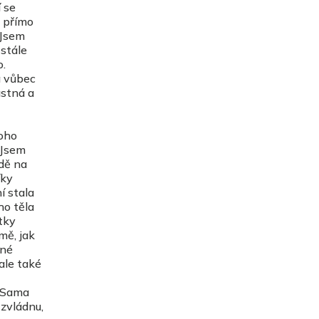
í se
h přímo
 Jsem
 stále
o.
a vůbec
astná a
toho
 Jsem
ídě na
íky
í stala
ho těla
tky
mě, jak
tné
 ale také
! Sama
 zvládnu,