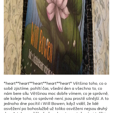
*heart**heart**heart**heart**heart* Většina toho, co o
sobě zjistíme, pohltí čas, všední den a všechno to, co
nám bere sílu. Většinou moc dobře vímem, co je správně,
ale koleje toho, co správně není, jsou prostě silnější. A to
jednoho dne pocítil i Will Bowen, když viděl, že lidé
osvěžení po bohoslužbě už toliko osvěženi nejsou druhý