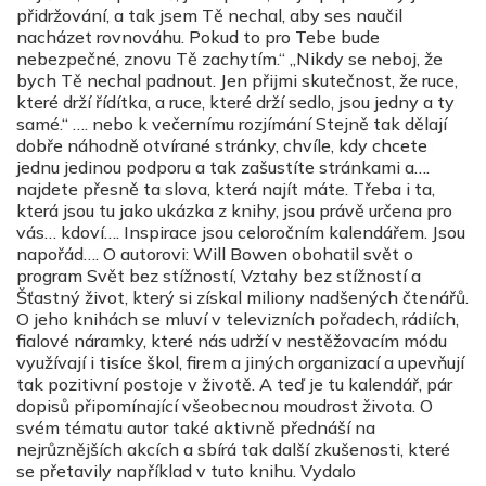
přidržování, a tak jsem Tě nechal, aby ses naučil
nacházet rovnováhu. Pokud to pro Tebe bude
nebezpečné, znovu Tě zachytím.“ „Nikdy se neboj, že
bych Tě nechal padnout. Jen přijmi skutečnost, že ruce,
které drží řídítka, a ruce, které drží sedlo, jsou jedny a ty
samé.“ …. nebo k večernímu rozjímání Stejně tak dělají
dobře náhodně otvírané stránky, chvíle, kdy chcete
jednu jedinou podporu a tak zašustíte stránkami a….
najdete přesně ta slova, která najít máte. Třeba i ta,
která jsou tu jako ukázka z knihy, jsou právě určena pro
vás… kdoví…. Inspirace jsou celoročním kalendářem. Jsou
napořád…. O autorovi: Will Bowen obohatil svět o
program Svět bez stížností, Vztahy bez stížností a
Šťastný život, který si získal miliony nadšených čtenářů.
O jeho knihách se mluví v televizních pořadech, rádiích,
fialové náramky, které nás udrží v nestěžovacím módu
využívají i tisíce škol, firem a jiných organizací a upevňují
tak pozitivní postoje v životě. A teď je tu kalendář, pár
dopisů připomínající všeobecnou moudrost života. O
svém tématu autor také aktivně přednáší na
nejrůznějších akcích a sbírá tak další zkušenosti, které
se přetavily například v tuto knihu. Vydalo