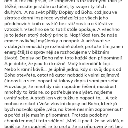
den. A tak mu přišlo, že žonglovat s roztočenými talíři je
těžké, musíte je stále roztáčet, ty svoje i ty těch
druhých. A na svět přišly Dopisy od Boha, což jsou ve
zkratce denní inspirace vycházející ze všech jeho
předchozích knih o světě bez stížností a o štěstí ve
vztazích. Všechno se to totiž stále opakuje. A všechno
je to jeden starý dobrý princip. Například ten, že naše
emoce ovlivňují myšlenky a naopak. A udržovat se
v dobrých emocích je rozhodně dobré, protože tím jsme i
energičtější a správněji se rozhodujeme v běžném
životě. Dopisy od Boha nám toto každý den připomínají.
A je dobře, že jsou tu i knižně. Malý kalendář k čaji…
Nebo k ranní kávě…. Je úplně jedno, kdy si svůj dopis od
Boha otevřete, ostatně autor nabádá k velmi zajímavé
činnosti, a sice, napsat si takový dopis i sami pro sebe.
Pravdou je, že mnohdy nás napadne řešení, moudrost,
mnohdy to krásné, co potřebujeme slyšet, najdeme
uvnitř sebe. A stačí jen vzít tužku a napsat to…. A tak
mohou vznikat i Vaše vlastní dopisy od Boha, které já
bych nazvala spíše „věci, na které nesmím zapomenout“
a pořád si je musím připomínat. Protože podobný
charakter mají i tato sdělení. „Máš-li pocit, že se vikláš, a
bojíš se, že spadneš, je to proto, že jsi připravený jet bez