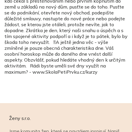
kdo čekal s přestěhováním nebo prvním kopnutím do
země u základů na nový dům, pusťte se do toho. Pusťte
se do podnikání, otevřete nový obchod, podepište
důležité smlouvy, nastupte do nové práce nebo podejte
žádost, se kterou jste otáleli, protože nevíte, jak to
dopadne. Zkrátka je den, který naši snahu o úspěch a s
tím spojené aktivity podpoří a i když je to pátek, bylo by
škoda toho nevyužít. ‼A ještě jedna věc - výše
zmíněné je pouze obecná charakteristika dne. Váš
osobní horoskop může do daného dne vnést další
aspekty. Obzvlášť, pokud hledáte vhodný den k určitým
aktivitám.
Rádi byste uměli své dny využít na
maximum? - www.SkolaPetiPrvku.cz/kurzy
Ženy s.r.o.
Jsme komunita žen, které se navzájem inspirují. Napiš