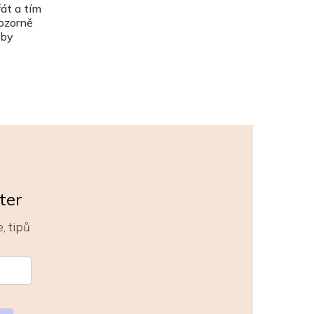
řát a tím
pozorně
oby
ter
, tipů