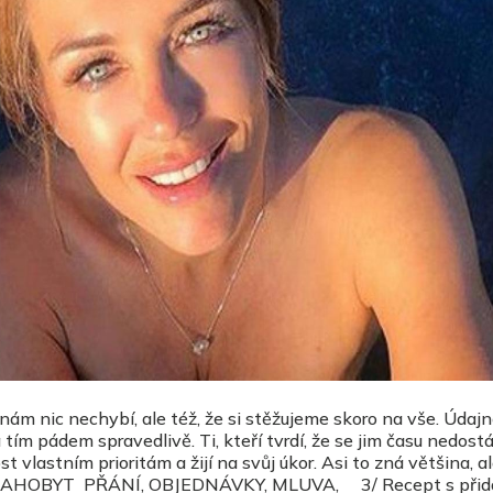
 nám nic nechybí, ale též, že si stěžujeme skoro na vše. Úda
 tím pádem spravedlivě. Ti, kteří tvrdí, že se jim času nedost
 vlastním prioritám a žijí na svůj úkor. Asi to zná většina, a
 BLAHOBYT PŘÁNÍ, OBJEDNÁVKY, MLUVA, 3/ Recept s přid