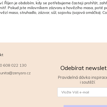
ví: Říjen je obdobím, kdy se potřebujeme časteji prohřát, zah
 vnitř. Pokud jste milovníkem zázvoru a hovězího masa, poté 
vězí maso, struhadlo, zázvor, sůl, sojovku (sojová omáčka). C
kt
0 608 022 130
Odebírat newslet
unita@zenysro.cz
Pravidelná dávka inspirace
i soutěží.