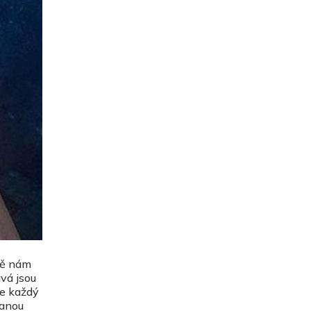
jně nám
ává jsou
le každý
anou