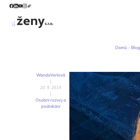
Domů
»
Blog
WandaVorlová
|
20. 9. 2019
|
Osobní rozvoj a
podnikání