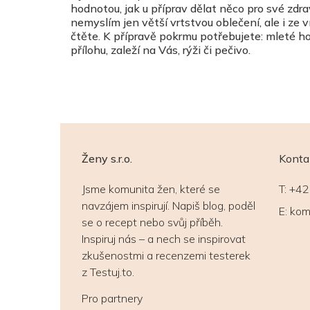
hodnotou, jak u příprav dělat něco pro své zdra
nemyslím jen větší vrtstvou oblečení, ale i ze
čtěte. K přípravě pokrmu potřebujete: mleté ho
přílohu, zaleží na Vás, rýži či pečivo.
Ženy s.r.o.
Konta
Jsme komunita žen, které se
T:
+42
navzájem inspirují. Napiš blog, poděl
E:
kom
se o recept nebo svůj příběh.
Inspiruj nás – a nech se inspirovat
zkušenostmi a recenzemi testerek
z Testuj.to.
Pro partnery