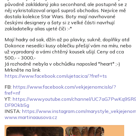
původně zakládaný jako seconhand, ale postupně se z
něj vykristalizoval origoš suproš obchodos. Nejvíce mě
dostala kolekce Star Wars. Boty ma
jí navrhované
českými designery a šaty si z velké části navrhují
zakladatelky alias ujeté číči :-*
Mají hadry od sak, džín až po plavky, sukně, doplňky atd
Dokonce nesedíci kusy oblečku přešijí vám na míru, nebo
už vyprodaný a vámi chtěný kousek ušijí. Ceny od cca
500,- - 3000,-
Já rozhodně nebyla v obchůdku naposled *heart* ;-)
Mrkněte na link
https://www.facebook.com/ujetacica/?fref=ts
FB:
https://www.facebook.com/vekjejenomcislo/?
fref=nf
YT:
https://www.youtube.com/channel/UC7aG7PwKq9SR
DF9OkbSg
INSTA:
https://www.instagram.com/marystyle_vekjejenom
www.martinaausova.cz