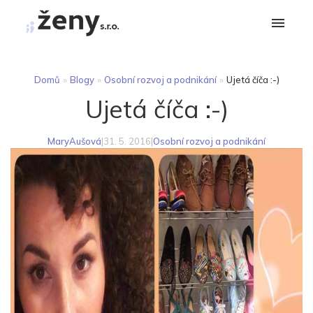
Domů
»
Blogy
»
Osobní rozvoj a podnikání
»
Ujetá číča :-)
Ujetá číča :-)
MaryAušová
|
31. 5. 2016
|
Osobní rozvoj a podnikání