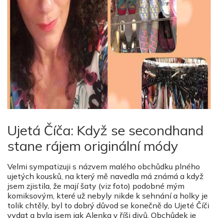
Ujetá Číča: Když se secondhand
stane rájem originální módy
Velmi sympatizuji s názvem malého obchůdku plného
ujetých kousků, na který mě navedla má známá a když
jsem zjistila, že mají šaty (viz foto) podobné mým
komiksovým, které už nebyly nikde k sehnání a holky je
tolik chtěly, byl to dobrý důvod se konečně do Ujeté Číči
vydat a byla jsem jak Alenka v říši divů. Obchůdek je