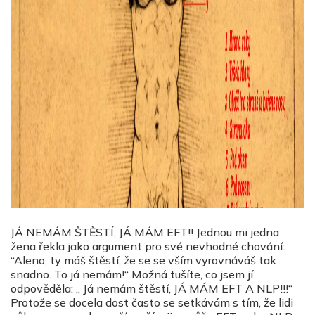
JÁ NEMÁM ŠTĚSTÍ, JÁ MÁM EFT!! Jednou mi jedna
žena řekla jako argument pro své nevhodné chování:
“Aleno, ty máš štěstí, že se se vším vyrovnáváš tak
snadno. To já nemám!“ Možná tušíte, co jsem jí
odpověděla: „ Já nemám štěstí, JÁ MÁM EFT A NLP!!!“
Protože se docela dost často se setkávám s tím, že lidi