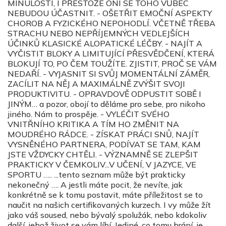
MINULOSTI, I PŘESTOŽE ONI SE TOHO VŮBEC
NEBUDOU ÚČASTNIT. - OŠETŘIT EMOČNÍ ASPEKTY
CHOROB A FYZICKÉHO NEPOHODLÍ. VČETNĚ TŘEBA
STRACHU NEBO NEPŘÍJEMNÝCH VEDLEJŠÍCH
ÚČINKŮ KLASICKÉ ALOPATICKÉ LÉČBY. - NAJÍT A
VYČISTIT BLOKY A LIMITUJÍCÍ PŘESVĚDČENÍ, KTERÁ
BLOKUJÍ TO, PO ČEM TOUŽÍTE. ZJISTIT, PROČ SE VÁM
NEDAŘÍ. - VYJASNIT SI SVŮJ MOMENTÁLNÍ ZÁMĚR,
ZACÍLIT NA NĚJ A MAXIMÁLNĚ ZVÝŠIT SVOJI
PRODUKTIVITU. - OPRAVDOVĚ ODPUSTIT SOBĚ I
JINÝM… a pozor, obojí to děláme pro sebe, pro nikoho
jiného. Nám to prospěje. - VYLÉČIT SVÉHO
VNITŘNÍHO KRITIKA A TÍM HO ZMĚNIT NA
MOUDRÉHO RÁDCE. - ZÍSKAT PRÁCI SNŮ, NAJÍT
VYSNĚNÉHO PARTNERA, PODÍVAT SE TAM, KAM
JSTE VŽDYCKY CHTĚLI. - VÝZNAMNĚ SE ZLEPŠIT
PRAKTICKY V ČEMKOLIV...V UČENÍ, V JAZYCE, VE
SPORTU ….. ...tento seznam může být prakticky
nekonečný …. A jestli máte pocit, že nevíte, jak
konkrétně se k tomu postavit, máte příležitost se to
naučit na našich certifikovaných kurzech. I vy může žít
jako váš soused, nebo bývalý spolužák, nebo kdokoliv
další, jehož život se vám líbí. Jediné, co tomu brání, je