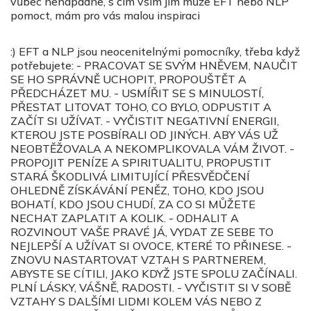
vůbec nenapadne, s čím vším jim může EFT nebo NLP
pomoct, mám pro vás malou inspiraci
:)
EFT a NLP jsou neocenitelnými pomocníky, třeba když
potřebujete: - PRACOVAT SE SVÝM HNĚVEM, NAUČIT
SE HO SPRÁVNĚ UCHOPIT, PROPOUŠTĚT A
PŘEDCHÁZET MU. - USMÍŘIT SE S MINULOSTÍ,
PŘESTAT LITOVAT TOHO, CO BYLO, ODPUSTIT A
ZAČÍT SI UŽÍVAT. - VYČISTIT NEGATIVNÍ ENERGII,
KTEROU JSTE POSBÍRALI OD JINÝCH. ABY VÁS UŽ
NEOBTĚŽOVALA A NEKOMPLIKOVALA VÁM ŽIVOT. -
PROPOJIT PENÍZE A SPIRITUALITU, PROPUSTIT
STARÁ ŠKODLIVÁ LIMITUJÍCÍ PŘESVĚDČENÍ
OHLEDNĚ ZÍSKÁVÁNÍ PENĚZ, TOHO, KDO JSOU
BOHATÍ, KDO JSOU CHUDÍ, ZA CO SI MŮŽETE
NECHAT ZAPLATIT A KOLIK. - ODHALIT A
ROZVINOUT VAŠE PRAVÉ JÁ, VYDAT ZE SEBE TO
NEJLEPŠÍ A UŽÍVAT SI OVOCE, KTERÉ TO PŘINESE. -
ZNOVU NASTARTOVAT VZTAH S PARTNEREM,
ABYSTE SE CÍTILI, JAKO KDYŽ JSTE SPOLU ZAČÍNALI.
PLNÍ LÁSKY, VÁŠNĚ, RADOSTI. - VYČISTIT SI V SOBĚ
VZTAHY S DALŠÍMI LIDMI KOLEM VÁS NEBO Z