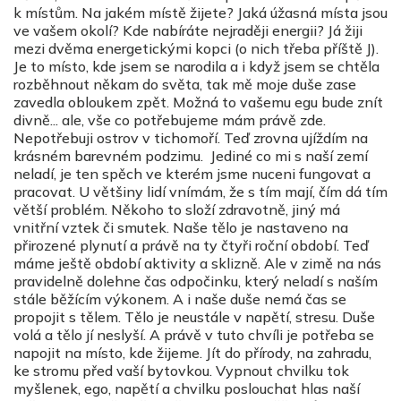
k místům. Na jakém místě žijete? Jaká úžasná místa jsou
ve vašem okolí? Kde nabíráte nejraději energii? Já žiji
mezi dvěma energetickými kopci (o nich třeba příště J).
Je to místo, kde jsem se narodila a i když jsem se chtěla
rozběhnout někam do světa, tak mě moje duše zase
zavedla obloukem zpět. Možná to vašemu egu bude znít
divně... ale, vše co potřebujeme mám právě zde.
Nepotřebuji ostrov v tichomoří. Teď zrovna ujíždím na
krásném barevném podzimu. Jediné co mi s naší zemí
neladí, je ten spěch ve kterém jsme nuceni fungovat a
pracovat. U většiny lidí vnímám, že s tím mají, čím dá tím
větší problém. Někoho to složí zdravotně, jiný má
vnitřní vztek či smutek. Naše tělo je nastaveno na
přirozené plynutí a právě na ty čtyři roční období. Teď
máme ještě období aktivity a sklizně. Ale v zimě na nás
pravidelně dolehne čas odpočinku, který neladí s naším
stále běžícím výkonem. A i naše duše nemá čas se
propojit s tělem. Tělo je neustále v napětí, stresu. Duše
volá a tělo jí neslyší. A právě v tuto chvíli je potřeba se
napojit na místo, kde žijeme. Jít do přírody, na zahradu,
ke stromu před vaší bytovkou. Vypnout chvilku tok
myšlenek, ego, napětí a chvilku poslouchat hlas naší