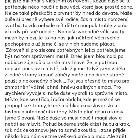
pic jste milionář s vlastním ostrovem J každá duše se tu
potřebuje něco naučit a jsou věci, které jsou prostě dané.
Nelze také přeskočit z první třídy hned do deváté. Naše
duše si přesně vybere své rodiče, čas a místo narození,
svatbu, to zda nebude mít děti či naopak trable v práci,
ví i kdy přesně odejde. Na naší svobodné vůli jsou ty
mezníky mezi. Je to na nás, jak některé věci rychle
pochopíme a užijeme či se v nich budeme plácat.
Zároveň si pro získání potřebných lekcí potřebujeme
být na tom správném místě. Dnes jsem bloumala po
nabídce zájezdů a cinklo mi v hlavě, že je potřeba
nepsat pár slov o místě, kde žijeme. Když jsem viděla
z jedné strany krásné záběry moře a na druhé straně
poušť a nekonečný písek…. To jsou přesně ta místa pro
zhmotnění vášně, ohně, hněvu a silných emocí. Pro
urychlení vývoje si naše duše vybrali to správné místo.
Místo, kde se střídají roční období, kde je možné se
propojit se stromy, které má hlubokou slovanskou
historii a informační kořeny. Místo plné dějin a krásy.
Jsme Slovani. Naše duše se musí naučit magii slov a
nebát se mluvit. Pokud budeme stále držet hubu a krok,
tak nás čeká znovu jen ta samá zkouška… zase přijde
někdo, kdo nám vezme veškerá práva a moc. Ale zpět