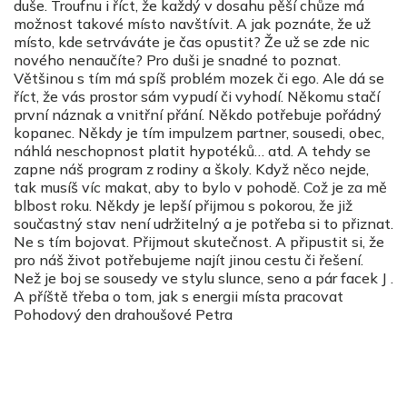
duše. Troufnu i říct, že každý v dosahu pěší chůze má
možnost takové místo navštívit. A jak poznáte, že už
místo, kde setrváváte je čas opustit? Že už se zde nic
nového nenaučíte? Pro duši je snadné to poznat.
Většinou s tím má spíš problém mozek či ego. Ale dá se
říct, že vás prostor sám vypudí či vyhodí. Někomu stačí
první náznak a vnitřní přání. Někdo potřebuje pořádný
kopanec. Někdy je tím impulzem partner, sousedi, obec,
náhlá neschopnost platit hypotéků… atd. A tehdy se
zapne náš program z rodiny a školy. Když něco nejde,
tak musíš víc makat, aby to bylo v pohodě. Což je za mě
blbost roku. Někdy je lepší přijmou s pokorou, že již
součastný stav není udržitelný a je potřeba si to přiznat.
Ne s tím bojovat. Přijmout skutečnost. A připustit si, že
pro náš život potřebujeme najít jinou cestu či řešení.
Než je boj se sousedy ve stylu slunce, seno a pár facek J .
A příště třeba o tom, jak s energii místa pracovat
Pohodový den drahoušové Petra