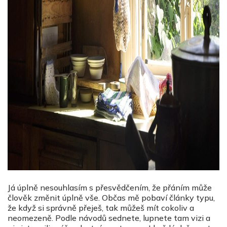
Já úplně nesouhlasím s přesvědčením, že přáním může
člověk změnit úplně vše. Občas mě pobaví články typu,
že když si správně přeješ, tak můžeš mít cokoliv a
neomezeně. Podle návodů sednete, lupnete tam vizi a