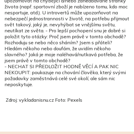
upozorňovat na chybějící a/nebo zanedbávané stránky
života (např. sportovní zboží je nabízeno tomu, kdo moc
nesportuje, atd.). U introvertů může upozorňovat na
nebezpečí jednostrannosti v životě, na potřebu přijmout
svět takový, jaký je, nevyhýbat se vnějšímu světu,
neutíkat ze světa. - Pro lepší pochopení snu je dobré si
položit tyto otázky: Proč jsem právě v tomto obchodě?
Rozhoduju se nebo něco sháním? Jsem s přáteli?
Hledám někoho nebo doufám, že uvidím někoho
slavného? Jaká je moje naléhavá/nutkavá potřeba, že
jsem právě v tomto obchodě?
- NECHAT SI PŘEDLOŽIT HODNĚ VĚCÍ A PAK NIC
NEKOUPIT: poukazuje na chování člověka, který svými
požadavky zaměstnává celé své okolí, ale sám nic
neposkytuje.
Zdroj: vykladanisnu.cz Foto: Pexels