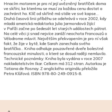
Hnacím motorem je pro ní její uvězněný bratříček doma
ve skříni, ke kterému se musí za každou cenu dostat a
zachránit ho. Klíč od skříně má stále ve své kapse…
Druhá časová linii příběhu se odehrává v roce 2002, kdy
mladá americká redaktorka Julia Jarmondová žijící
v Paříži začne po šedesát let starých událostech pátrat.
Na celé věci ji snad nejvíce zaráží neochota Francouzů o
Vélodrome mluvit. Největším překvapením je pro ní však
fakt, že žije v bytě, kde Sarah zanechala svého
bratříčka… Kniha odhaluje pouzavřené dveře bolestné
francouzské minulosti, o které se dosud raději nemluvilo.
Technické poznámky: Kniha byla vydána v roce 2007
nakladatelstvím Ikar. Celkem má 312 stran. Autorkou je
Tatiana de Rosnay. Z anglického originálu přeložila
Petra Klůfová. ISBN 978-80-249-0915-8.