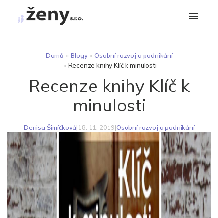
Domů
»
Blogy
»
Osobní rozvoj a podnikání
»
Recenze knihy Klíč k minulosti
Recenze knihy Klíč k
minulosti
Denisa Šimíčková
|
18. 11. 2019
|
Osobní rozvoj a podnikání