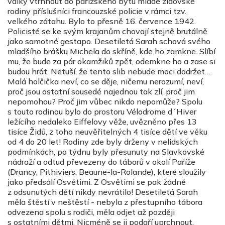
války vtrhnout do pařížského bytu mladé židovské
rodiny příslušníci francouzské policie v rámci tzv.
velkého zátahu. Bylo to přesně 16. července 1942.
Policisté se ke svým krajanům chovají stejně brutálně
jako samotné gestapo. Desetiletá Sarah schová svého
mladšího brášku Michela do skříně, kde ho zamkne. Slíbí
mu, že bude za pár okamžiků zpět, odemkne ho a zase si
budou hrát. Netuší, že tento slib nebude moci dodržet…
Malá holčička neví, co se děje, ničemu nerozumí, neví,
proč jsou ostatní sousedé najednou tak zlí, proč jim
nepomohou? Proč jim vůbec nikdo nepomůže? Spolu
s touto rodinou bylo do prostoru Vélodrome d´Hiver
ležícího nedaleko Eiffelovy věže, uvězněno přes 13
tisíce Židů, z toho neuvěřitelných 4 tisíce dětí ve věku
od 4 do 20 let! Rodiny zde byly drženy v nelidských
podmínkách, po týdnu byly přesunuty na Slavkovské
nádraží a odtud převezeny do táborů v okolí Paříže
(Drancy, Pithiviers, Beaune-la-Rolande), které sloužily
jako předsálí Osvětimi. Z Osvětimi se pak žádné
z odsunutých dětí nikdy nevrátilo! Desetiletá Sarah
měla štěstí v neštěstí - nebyla z přestupního tábora
odvezena spolu s rodiči, měla odjet až později
s ostatními dětmi. Nicméně se ji podaří uprchnout.