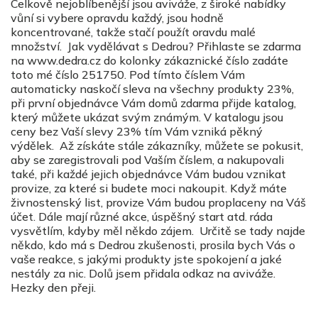
Celkově nejoblíbenější jsou aviváže, z široké nabídky
vůní si vybere opravdu každý, jsou hodně
koncentrované, takže stačí použít oravdu malé
množství. Jak vydělávat s Dedrou? Přihlaste se zdarma
na www.dedra.cz do kolonky zákaznické číslo zadáte
toto mé číslo 251750. Pod tímto číslem Vám
automaticky naskočí sleva na všechny produkty 23%,
při první objednávce Vám domů zdarma přijde katalog,
který můžete ukázat svým známým. V katalogu jsou
ceny bez Vaší slevy 23% tím Vám vzniká pěkný
výdělek. Až získáte stále zákazníky, můžete se pokusit,
aby se zaregistrovali pod Vaším číslem, a nakupovali
také, při každé jejich objednávce Vám budou vznikat
provize, za které si budete moci nakoupit. Když máte
živnostenský list, provize Vám budou proplaceny na Váš
účet. Dále mají různé akce, úspěšný start atd. ráda
vysvětlím, kdyby měl někdo zájem. Určitě se tady najde
někdo, kdo má s Dedrou zkušenosti, prosila bych Vás o
vaše reakce, s jakými produkty jste spokojení a jaké
nestály za nic. Dolů jsem přidala odkaz na aviváže.
Hezky den přeji.