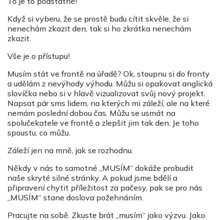
To je to podstatné!
Když si vyberu, že se prostě budu cítit skvěle, že si
nenechám zkazit den, tak si ho zkrátka nenechám
zkazit.
Vše je o přístupu!
Musím stát ve frontě na úřadě? Ok, stoupnu si do fronty
a udělám z nevýhody výhodu. Můžu si opakovat anglická
slovíčka nebo si v hlavě vizualizovat svůj nový projekt.
Napsat pár sms lidem, na kterých mi záleží, ale na které
nemám poslední dobou čas. Můžu se usmát na
spolučekatele ve frontě a zlepšit jim tak den. Je toho
spoustu, co můžu.
Záleží jen na mně, jak se rozhodnu.
Někdy v nás to samotné „MUSÍM“ dokáže probudit
naše skryté silné stránky. A pokud jsme bdělí a
připravení chytit příležitost za pačesy, pak se pro nás
„MUSÍM“ stane doslova požehnáním.
Pracujte na sobě. Zkuste brát „musím“ jako výzvu. Jako