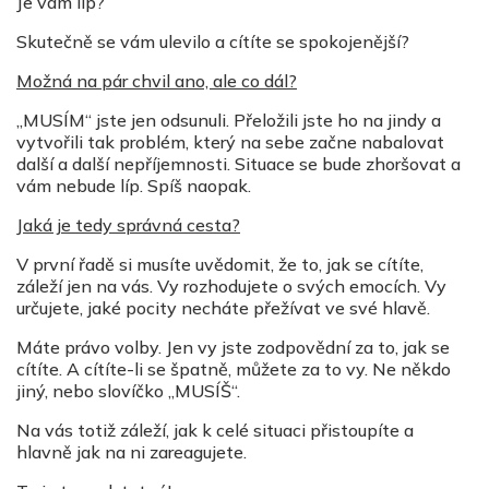
Je vám líp?
Skutečně se vám ulevilo a cítíte se spokojenější?
Možná na pár chvil ano, ale co dál?
„MUSÍM“ jste jen odsunuli. Přeložili jste ho na jindy a
vytvořili tak problém, který na sebe začne nabalovat
další a další nepříjemnosti. Situace se bude zhoršovat a
vám nebude líp. Spíš naopak.
Jaká je tedy správná cesta?
V první řadě si musíte uvědomit, že to, jak se cítíte,
záleží jen na vás. Vy rozhodujete o svých emocích. Vy
určujete, jaké pocity necháte přežívat ve své hlavě.
Máte právo volby. Jen vy jste zodpovědní za to, jak se
cítíte. A cítíte-li se špatně, můžete za to vy. Ne někdo
jiný, nebo slovíčko „MUSÍŠ“.
Na vás totiž záleží, jak k celé situaci přistoupíte a
hlavně jak na ni zareagujete.