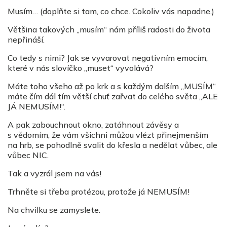
Musím… (doplňte si tam, co chce. Cokoliv vás napadne.)
Většina takových „musím“ nám příliš radosti do života
nepřináší.
Co tedy s nimi? Jak se vyvarovat negativním emocím,
které v nás slovíčko „muset“ vyvolává?
Máte toho všeho až po krk a s každým dalším „MUSÍM“
máte čím dál tím větší chuť zařvat do celého světa „ALE
JÁ NEMUSÍM!“.
A pak zabouchnout okno, zatáhnout závěsy a
s vědomím, že vám všichni můžou vlézt přinejmenším
na hrb, se pohodlně svalit do křesla a nedělat vůbec, ale
vůbec NIC.
Tak a vyzrál jsem na vás!
Trhněte si třeba protézou, protože já NEMUSÍM!
Na chvilku se zamyslete.