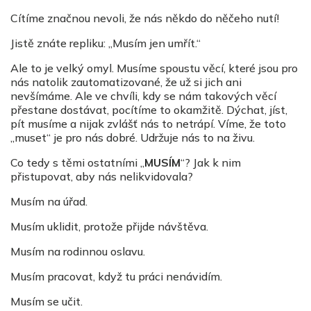
Cítíme značnou nevoli, že nás někdo do něčeho nutí!
Jistě znáte repliku: „Musím jen umřít.“
Ale to je velký omyl. Musíme spoustu věcí, které jsou pro
nás natolik zautomatizované, že už si jich ani
nevšímáme. Ale ve chvíli, kdy se nám takových věcí
přestane dostávat, pocítíme to okamžitě. Dýchat, jíst,
pít musíme a nijak zvlášť nás to netrápí. Víme, že toto
„muset“ je pro nás dobré. Udržuje nás to na živu.
Co tedy s těmi ostatními „
MUSÍM
“? Jak k nim
přistupovat, aby nás nelikvidovala?
Musím na úřad.
Musím uklidit, protože přijde návštěva.
Musím na rodinnou oslavu.
Musím pracovat, když tu práci nenávidím.
Musím se učit.