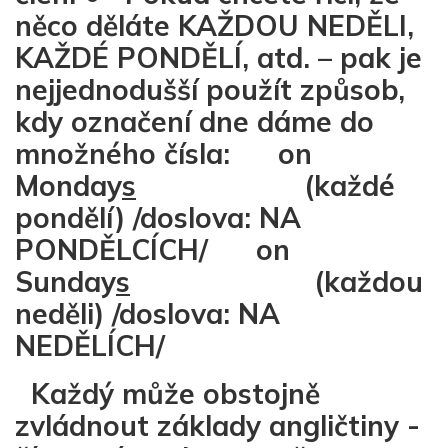
něco děláte KAŽDOU NEDĚLI,
KAŽDÉ PONDĚLÍ, atd. – pak je
nejjednodušší použít způsob,
kdy označení dne dáme do
množného čísla: on
Monday
s
(každé
pondělí) /doslova: NA
PONDĚLCÍCH/ on
Sunday
s
(každou
neděli) /doslova: NA
NEDĚLÍCH/
Každý může obstojně
zvládnout základy angličtiny -