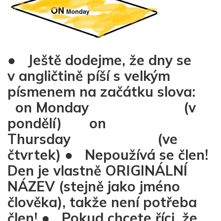
● Ještě dodejme, že dny se
v angličtině píší s velkým
písmenem na začátku slova:
on Monday (v
pondělí) on
Thursday (ve
čtvrtek) ● Nepoužívá se člen!
Den je vlastně ORIGINÁLNÍ
NÁZEV (stejně jako jméno
člověka), takže není potřeba
člen! ● Pokud chcete říci, že