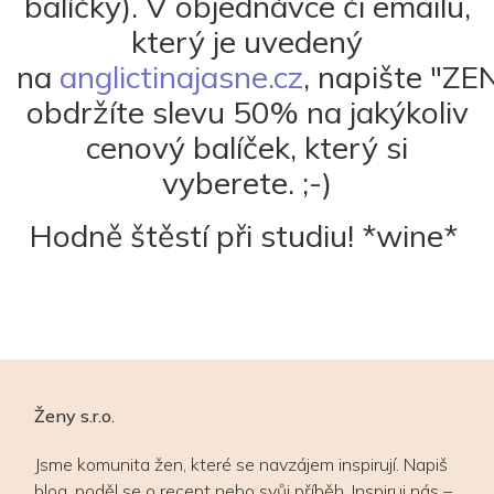
balíčky). V objednávce či emailu,
který je uvedený
na
anglictinajasne.cz
, napište "Z
obdržíte slevu 50% na jakýkoliv
cenový balíček, který si
vyberete. ;-)
Hodně štěstí při studiu! *wine*
Ženy s.r.o.
Jsme komunita žen, které se navzájem inspirují. Napiš
blog, poděl se o recept nebo svůj příběh. Inspiruj nás –