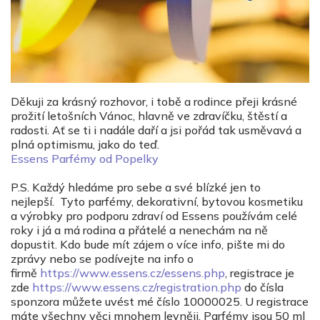
Děkuji za krásný rozhovor, i tobě a rodince přeji krásné
prožití letošních Vánoc, hlavně ve zdravíčku, štěstí a
radosti. Ať se ti i nadále daří a jsi pořád tak usměvavá a
plná optimismu, jako do teď.
Essens Parfémy od Popelky
P.S. Každý hledáme pro sebe a své blízké jen to
nejlepší. Tyto parfémy, dekorativní, bytovou kosmetiku
a výrobky pro podporu zdraví od Essens používám celé
roky i já a má rodina a přátelé a nenechám na ně
dopustit. Kdo bude mít zájem o více info, pište mi do
zprávy nebo se podívejte na info o
firmě
https://www.essens.cz/essens.php
, registrace je
zde
https://www.essens.cz/registration.php
do čísla
sponzora můžete uvést mé číslo 10000025. U registrace
máte všechny věci mnohem levněji. Parfémy jsou 50 ml