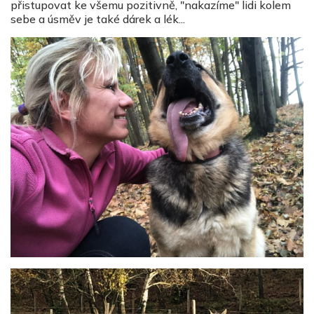
přistupovat ke všemu pozitivně, "nakazíme" lidi kolem
sebe a úsměv je také dárek a lék...