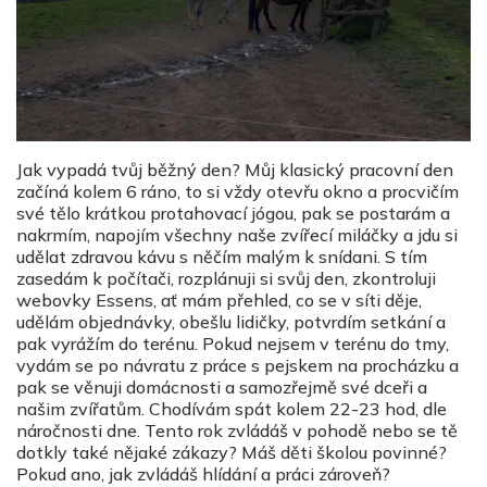
Jak vypadá tvůj běžný den?
Můj klasický pracovní den
začíná kolem 6 ráno, to si vždy otevřu okno a procvičím
své tělo krátkou protahovací jógou, pak se postarám a
nakrmím, napojím všechny naše zvířecí miláčky a jdu si
udělat zdravou kávu s něčím malým k snídani. S tím
zasedám k počítači, rozplánuji si svůj den, zkontroluji
webovky Essens, ať mám přehled, co se v síti děje,
udělám objednávky, obešlu lidičky, potvrdím setkání a
pak vyrážím do terénu. Pokud nejsem v terénu do tmy,
vydám se po návratu z práce s pejskem na procházku a
pak se věnuji domácnosti a samozřejmě své dceři a
našim zvířatům. Chodívám spát kolem 22-23 hod, dle
náročnosti dne.
Tento rok zvládáš v pohodě nebo se tě
dotkly také nějaké zákazy? Máš děti školou povinné?
Pokud ano, jak zvládáš hlídání a práci zároveň?