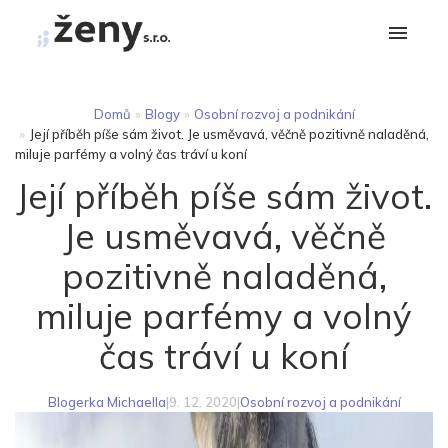
Domů
»
Blogy
»
Osobní rozvoj a podnikání
»
Její příběh píše sám život. Je usměvavá, věčně pozitivně naladěná,
miluje parfémy a volný čas tráví u koní
Její příběh píše sám život.
Je usměvavá, věčně
pozitivně naladěná,
miluje parfémy a volný
čas tráví u koní
Blogerka Michaella
|
9. 12. 2020
|
Osobní rozvoj a podnikání