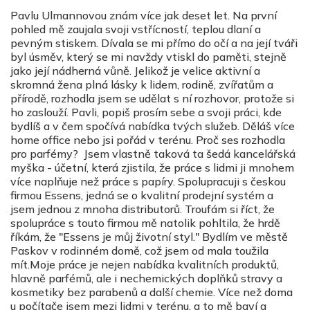
Pavlu Ulmannovou znám více jak deset let. Na první
pohled mě zaujala svoji vstřícností, teplou dlaní a
pevným stiskem. Dívala se mi přímo do očí a na její tváři
byl úsměv, který se mi navždy vtiskl do paměti, stejně
jako její nádherná vůně.
Jelikož je velice aktivní a
skromná žena plná lásky k lidem, rodině, zvířatům a
přírodě, rozhodla jsem se udělat s ní rozhovor, protože si
ho zaslouží.
Pavli, popiš prosím sebe a svoji práci, kde
bydlíš a v čem spočívá nabídka tvých služeb. Děláš více
home office nebo jsi pořád v terénu. Proč ses rozhodla
pro parfémy?
Jsem vlastně taková ta šedá kancelářská
myška - účetní, která zjistila, že práce s lidmi ji mnohem
více naplňuje než práce s papíry. Spolupracuji s českou
firmou Essens, jedná se o kvalitní prodejní systém a
jsem jednou z mnoha distributorů. Troufám si říct, že
spolupráce s touto firmou mě natolik pohltila, že hrdě
říkám, že "Essens je můj životní styl."
Bydlím ve městě
Paskov v rodinném domě, což jsem od mala toužila
mít.
Moje práce je nejen nabídka kvalitních produktů,
hlavně parfémů, ale i nechemických doplňků stravy a
kosmetiky bez parabenů a další chemie.
Více než doma
u počítače jsem mezi lidmi v terénu, a to mě baví a