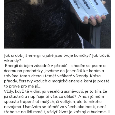
Jak si dobíjíš energii a jaké jsou tvoje koníčky? Jak trávíš
víkendy?
Energii dobíjím zásadně v přírodě - chodím se psem a
dcerou na procházky, jezdíme do Jeseníků ke koním a
trávíme tam s dcerou téměř veškeré víkendy. Krása
přírody, čerstvý vzduch a magická energie koní je prostě
to pravé pro mé já...
Vždy, když tě vidím, jsi veselá a usměvavá, je to tím, že
jsi šťastná a naplňuje tě vše, co děláš?
Ano, i já mám
spoustu trápení, ať malých, či velkých, ale to nikoho
nezajímá. Usmívám se téměř za všech okolností, není
třeba se na lidi mračit, vždyť život je krásný a budeme-li