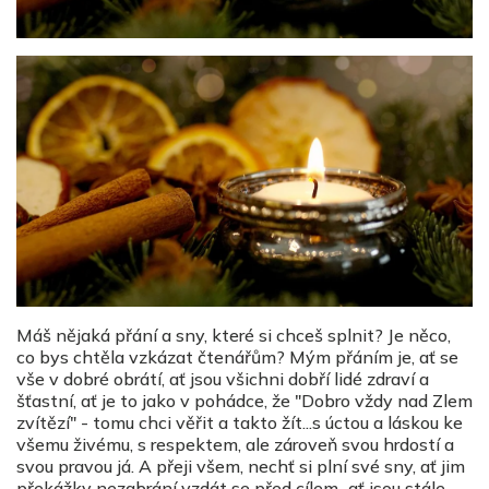
Máš nějaká přání a sny, které si chceš splnit? Je něco,
co bys chtěla vzkázat čtenářům?
Mým přáním je, ať se
vše v dobré obrátí, ať jsou všichni dobří lidé zdraví a
šťastní, ať je to jako v pohádce, že "Dobro vždy nad Zlem
zvítězí" - tomu chci věřit a takto žít...s úctou a láskou ke
všemu živému, s respektem, ale zároveň svou hrdostí a
svou pravou já.
A přeji všem, nechť si plní své sny, ať jim
překážky nezabrání vzdát se před cílem...ať jsou stále