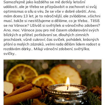
Samozřejmě jako každého se mě dotkly letošní
události...ale je třeba se přizpůsobit a zachovat si svůj
optimismus a sílu a víru, že se vše v dobré obrátí...Ano,
mám dceru 13 let, je to náročnější, ale zvládáme...všichni
musí...takže si nestěžujeme a děláme, co je třeba...
Těšíš
se na Vánoce? Užíváš si světýlek a vánočního zdobení?
Ano, moc. Vánoce jsou pro mě časem obdarování svých
blízkých a přátel, potkávaní se, dlouhých zimních
procházek, vůně cukroví, čas svíček, pohádek, krásných
přání a malých zázraků...velmi rada dělám lidem radost a
rozdávám dárky... Miluji vánoční zdobení, světýlka,
svíčky...