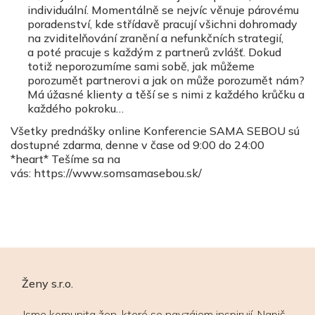
individuální. Momentálně se nejvíc věnuje párovému
poradenství, kde střídavě pracují všichni dohromady
na zviditelňování zranění a nefunkčních strategií,
a poté pracuje s každým z partnerů zvlášť. Dokud
totiž neporozumíme sami sobě, jak můžeme
porozumět partnerovi a jak on může porozumět nám?
Má úžasné klienty a těší se s nimi z každého krůčku a
každého pokroku…
Všetky prednášky online Konferencie SAMA SEBOU sú
dostupné zdarma, denne v čase od 9:00 do 24:00
*heart* Tešíme sa na
vás: https://www.somsamasebou.sk/
Ženy s.r.o.
Jsme komunita žen, které se navzájem inspirují. Napiš