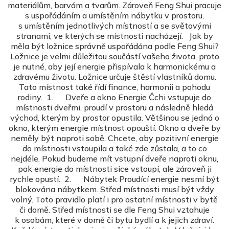
materiálům, barvám a tvarům. Zároveň Feng Shui pracuje
s uspořádáním a umístěním nábytku v prostoru,
s umístěním jednotlivých místností a se světovými
stranami, ve kterých se místnosti nacházejí. Jak by
měla být ložnice správně uspořádána podle Feng Shui?
Ložnice je velmi důležitou součástí vašeho života, proto
je nutné, aby její energie přispívala k harmonickému a
zdravému životu. Ložnice určuje štěstí vlastníků domu.
Tato místnost také řídí finance, harmonii a pohodu
rodiny. 1. Dveře a okno Energie Čchi vstupuje do
místnosti dveřmi, proudí v prostoru a následně hledá
východ, kterým by prostor opustila. Většinou se jedná o
okno, kterým energie místnost opouští. Okno a dveře by
neměly být naproti sobě. Chcete, aby pozitivní energie
do místnosti vstoupila a také zde zůstala, a to co
nejdéle. Pokud budeme mít vstupní dveře naproti oknu,
pak energie do místnosti sice vstoupí, ale zároveň ji
rychle opustí. 2. Nábytek Proudící energie nesmí být
blokována nábytkem. Střed místnosti musí být vždy
volný. Toto pravidlo platí i pro ostatní místnosti v bytě
či domě. Střed místnosti se dle Feng Shui vztahuje
k osobám, které v domě či bytu bydlí a k jejich zdraví.