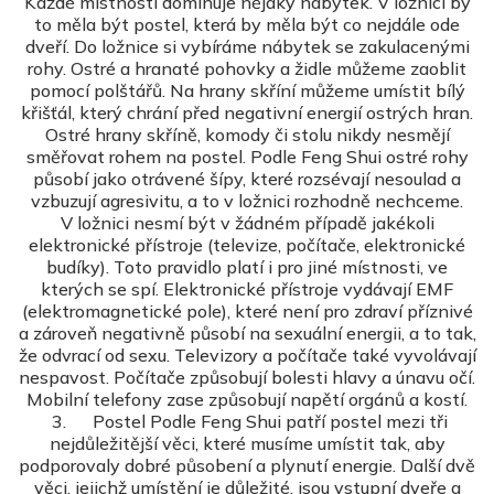
Každé místnosti dominuje nějaký nábytek. V ložnici by
to měla být postel, která by měla být co nejdále ode
dveří. Do ložnice si vybíráme nábytek se zakulacenými
rohy. Ostré a hranaté pohovky a židle můžeme zaoblit
pomocí polštářů. Na hrany skříní můžeme umístit bílý
křišťál, který chrání před negativní energií ostrých hran.
Ostré hrany skříně, komody či stolu nikdy nesmějí
směřovat rohem na postel. Podle Feng Shui ostré rohy
působí jako otrávené šípy, které rozsévají nesoulad a
vzbuzují agresivitu, a to v ložnici rozhodně nechceme.
V ložnici nesmí být v žádném případě jakékoli
elektronické přístroje (televize, počítače, elektronické
budíky). Toto pravidlo platí i pro jiné místnosti, ve
kterých se spí. Elektronické přístroje vydávají EMF
(elektromagnetické pole), které není pro zdraví příznivé
a zároveň negativně působí na sexuální energii, a to tak,
že odvrací od sexu. Televizory a počítače také vyvolávají
nespavost. Počítače způsobují bolesti hlavy a únavu očí.
Mobilní telefony zase způsobují napětí orgánů a kostí.
3. Postel Podle Feng Shui patří postel mezi tři
nejdůležitější věci, které musíme umístit tak, aby
podporovaly dobré působení a plynutí energie. Další dvě
věci, jejichž umístění je důležité, jsou vstupní dveře a