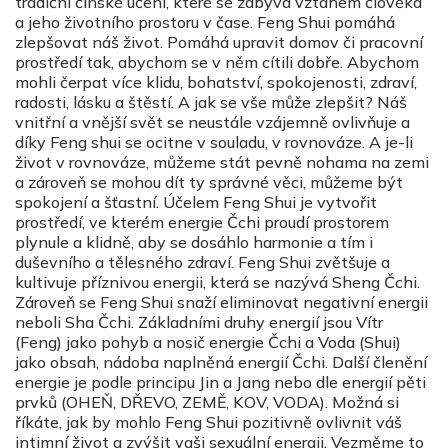
tradiční čínské učení, které se zabývá vztahem člověka
a jeho životního prostoru v čase. Feng Shui pomáhá
zlepšovat náš život. Pomáhá upravit domov či pracovní
prostředí tak, abychom se v něm cítili dobře. Abychom
mohli čerpat více klidu, bohatství, spokojenosti, zdraví,
radosti, lásku a štěstí. A jak se vše může zlepšit? Náš
vnitřní a vnější svět se neustále vzájemně ovlivňuje a
díky Feng shui se ocitne v souladu, v rovnováze. A je-li
život v rovnováze, můžeme stát pevně nohama na zemi
a zároveň se mohou dít ty správné věci, můžeme být
spokojení a šťastní. Účelem Feng Shui je vytvořit
prostředí, ve kterém energie Čchi proudí prostorem
plynule a klidně, aby se dosáhlo harmonie a tím i
duševního a tělesného zdraví. Feng Shui zvětšuje a
kultivuje příznivou energii, která se nazývá Sheng Čchi.
Zároveň se Feng Shui snaží eliminovat negativní energii
neboli Sha Čchi. Základními druhy energií jsou Vítr
(Feng) jako pohyb a nosič energie Čchi a Voda (Shui)
jako obsah, nádoba naplněná energií Čchi. Další členění
energie je podle principu Jin a Jang nebo dle energií pěti
prvků (OHEŇ, DŘEVO, ZEMĚ, KOV, VODA). Možná si
říkáte, jak by mohlo Feng Shui pozitivně ovlivnit váš
intimní život a zvýšit vaši sexuální energii. Vezměme to