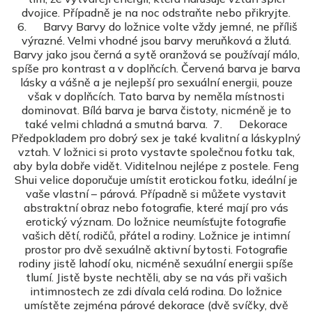
dvojice. Případně je na noc odstraňte nebo přikryjte.
6. Barvy Barvy do ložnice volte vždy jemné, ne příliš
výrazné. Velmi vhodné jsou barvy meruňková a žlutá.
Barvy jako jsou černá a sytě oranžová se používají málo,
spíše pro kontrast a v doplňcích. Červená barva je barva
lásky a vášně a je nejlepší pro sexuální energii, pouze
však v doplňcích. Tato barva by neměla místnosti
dominovat. Bílá barva je barva čistoty, nicméně je to
také velmi chladná a smutná barva. 7. Dekorace
Předpokladem pro dobrý sex je také kvalitní a láskyplný
vztah. V ložnici si proto vystavte společnou fotku tak,
aby byla dobře vidět. Viditelnou nejlépe z postele. Feng
Shui velice doporučuje umístit erotickou fotku, ideální je
vaše vlastní – párová. Případně si můžete vystavit
abstraktní obraz nebo fotografie, které mají pro vás
erotický význam. Do ložnice neumísťujte fotografie
vašich dětí, rodičů, přátel a rodiny. Ložnice je intimní
prostor pro dvě sexuálně aktivní bytosti. Fotografie
rodiny jistě lahodí oku, nicméně sexuální energii spíše
tlumí. Jistě byste nechtěli, aby se na vás při vašich
intimnostech ze zdi dívala celá rodina. Do ložnice
umístěte zejména párové dekorace (dvě svíčky, dvě