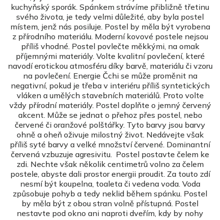
kuchyňský sporák. Spánkem strávíme přibližně třetinu
svého života, je tedy velmi důležité, aby byla postel
místem, jenž nás posiluje. Postel by měla být vyrobena
z přírodního materiálu. Moderní kovové postele nejsou
příliš vhodné. Postel povlečte měkkými, na omak
příjemnými materiály. Volte kvalitní povlečení, které
navodí erotickou atmosféru díky barvě, materiálu či vzoru
na povlečení. Energie Čchi se může proměnit na
negativní, pokud je třeba v interiéru příliš syntetických
vláken a umělých stavebních materiálů. Proto volte
vždy přírodní materiály. Postel doplňte o jemný červený
akcent. Může se jednat o přehoz přes postel, nebo
červené či oranžové polštářky. Tyto barvy jsou barvy
ohně a oheň oživuje milostný život. Nedávejte však
příliš syté barvy a velké množství červené. Dominantní
červená vzbuzuje agresivitu. Postel postavte čelem ke
zdi. Nechte však několik centimetrů volno za čelem
postele, abyste dali prostor energii proudit. Za touto zdí
nesmí být koupelna, toaleta či vedena voda. Voda
způsobuje pohyb a tedy neklid během spánku. Postel
by měla být z obou stran volně přístupná. Postel
nestavte pod okno ani naproti dveřím, kdy by nohy