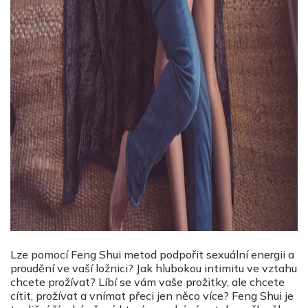
Lze pomocí Feng Shui metod podpořit sexuální energii a
proudění ve vaší ložnici? Jak hlubokou intimitu ve vztahu
chcete prožívat? Líbí se vám vaše prožitky, ale chcete
cítit, prožívat a vnímat přeci jen něco více? Feng Shui je