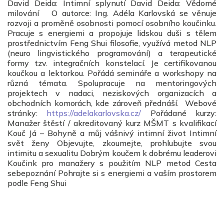
David Deida: Intimní splynutí David Deida: Vědomé
milování O autorce: Ing. Adéla Karlovská se věnuje
rozvoji a proměně osobnosti pomocí osobního koučinku.
Pracuje s energiemi a propojuje lidskou duši s tělem
prostřednictvím Feng Shui filosofie, využívá metod NLP
(neuro lingvistického programování) a terapeutické
formy tzv. integračních konstelací. Je certifikovanou
koučkou a lektorkou. Pořádá semináře a workshopy na
různá témata. Spolupracuje na mentoringových
projektech v nadaci, neziskových organizacích a
obchodních komorách, kde zároveň přednáší. Webové
stránky:
https://adelakarlovska.cz/
Pořádané kurzy:
Manažer štěstí / akreditovaný kurz MŠMT s kvalifikací
Kouč Já – Bohyně a můj vášnivý intimní život Intimní
svět ženy Objevujte, zkoumejte, prohlubujte svou
intimitu a sexualitu Dobrým koučem k dobrému leaderovi
Koučink pro manažery s použitím NLP metod Cesta
sebepoznání Pohrajte si s energiemi a vaším prostorem
podle Feng Shui