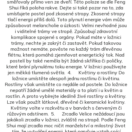
směřovaly přímo ven ze dveří. Této poloze se dle Feng
Shui říká poloha rakve. Dejte si také pozor na to, zda
umísťujete postel pod zkosené stropy. Zkosené stropy
tlačí energii příliš dolů. Toto plynutí energie vám může
způsobovat melancholie a úzkosti. Velmi nevhodné jsou
i viditelné trámy ve stropě. Způsobují zdravotní
komplikace spojené s orgány. Pokud máte v ložnici
trámy, nechte je zakrýt či zastavět. Pokud takovou
možnost nemáte, pověste na každý trám dřevěnou
flétnu, která pomáhá zjemňovat energetický tok. Nad
postelí by také neměla být žádná skříňka či poličky,
které brání plynulému toku energie. V ložnici používejte
jen měkká tlumená světla. 4. Květiny a rostliny Do
ložnice umístěte alespoň jednu rostlinu či květinu.
Rostliny však umístěte co nejdále od postele. Do ložnice
nepatří žádné umělé materiály a to platí i u květin a
rostlin. A proto vybírejte ideálně živé rostliny a květiny.
Lze však použít látkové, dřevěné či keramické květiny.
Květiny volte v rozkvětu a v barvách s červeným či
růžovým odstínem. 5. Zrcadlo Velice nežádoucí jsou
jakákoli zrcadla v ložnici, zvláště na stropě. Podle Feng
Shui mají zrcadla moc ničit manželství a milostný život
tím, že vytvářejí energii, která narušuje vztah spící