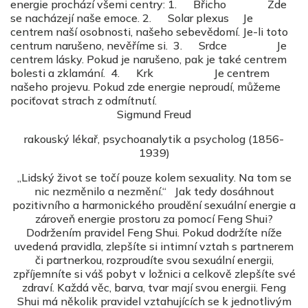
energie prochází všemi centry: 1. Břicho Zde
se nacházejí naše emoce. 2. Solar plexus Je
centrem naší osobnosti, našeho sebevědomí. Je-li toto
centrum narušeno, nevěříme si. 3. Srdce Je
centrem lásky. Pokud je narušeno, pak je také centrem
bolesti a zklamání. 4. Krk Je centrem
našeho projevu. Pokud zde energie neproudí, můžeme
pociťovat strach z odmítnutí.
Sigmund Freud
rakouský lékař, psychoanalytik a psycholog (1856-
1939)
„Lidský život se točí pouze kolem sexuality. Na tom se
nic nezměnilo a nezmění.“ Jak tedy dosáhnout
pozitivního a harmonického proudění sexuální energie a
zároveň energie prostoru za pomocí Feng Shui?
Dodržením pravidel Feng Shui. Pokud dodržíte níže
uvedená pravidla, zlepšíte si intimní vztah s partnerem
či partnerkou, rozproudíte svou sexuální energii,
zpříjemníte si váš pobyt v ložnici a celkově zlepšíte své
zdraví. Každá věc, barva, tvar mají svou energii. Feng
Shui má několik pravidel vztahujících se k jednotlivým