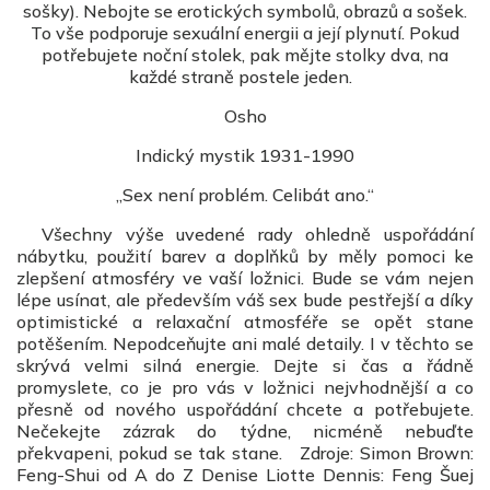
sošky). Nebojte se erotických symbolů, obrazů a sošek.
To vše podporuje sexuální energii a její plynutí. Pokud
potřebujete noční stolek, pak mějte stolky dva, na
každé straně postele jeden.
Osho
Indický mystik 1931-1990
„Sex není problém. Celibát ano.“
Všechny výše uvedené rady ohledně uspořádání
nábytku, použití barev a doplňků by měly pomoci ke
zlepšení atmosféry ve vaší ložnici. Bude se vám nejen
lépe usínat, ale především váš sex bude pestřejší a díky
optimistické a relaxační atmosféře se opět stane
potěšením. Nepodceňujte ani malé detaily. I v těchto se
skrývá velmi silná energie. Dejte si čas a řádně
promyslete, co je pro vás v ložnici nejvhodnější a co
přesně od nového uspořádání chcete a potřebujete.
Nečekejte zázrak do týdne, nicméně nebuďte
překvapeni, pokud se tak stane. Zdroje: Simon Brown:
Feng-Shui od A do Z Denise Liotte Dennis: Feng Šuej