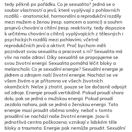
tedy pěkně po pořádku. Co je sexualita? Jedná se o
soubor vlastností a jevů, které vyplývají z pohlavních
rozdílů - anatomické, hormonální a reprodukční rozdíly
mezi mužem a ženou (resp. samcem a samicí) a souhrn
projevů chování a cítění (resp. reaktivity, tedy dispozice
k určitému chování a cítění) vyplývajících z tělesných i
psychických rozdílů mezi pohlavími, včetně
reprodukčních jevů a aktivit. Proč bychom měli
poznávat svou sexualitu a pracovat s ní? Sexualita má
vliv na naše zdraví. Díky sexualitě se propojujeme se
svou životní energií. Sexualita pomáhá léčit bloky a
melancholii. Co je sexuální energie? Sexuální energie je
jádrem a zdrojem naší životní energie. Nachází se ve
všem živém a je přítomna ve všech životních
okamžicích. Nelze ji ztratit, pouze se lze dočasně odpojit
od zdroje. Energie proudí vertikálně. Pokud proudí shora
dolu, pak se jedná o mužskou energii. Pokud proudí
zezdola nahoru, pak se jedná o ženskou energii. Tato
energie musí proudit oběma směry, neboť v tomto
proudění se nachází naše životní energie. Jsou-li
jednotlivá centra poškozena, vznikají v lidském těle
bloky a traumata. Energie pak nemůže proudit. Sexuální