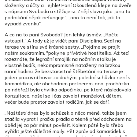
složenky a účty a... ejhle! Paní Okouzlená klepe na dveře
s nápisem Svoboda a stěžuje si. Znějí slova jako „ono to
podnikání nějak nefunguje", „ono to není tak, jak to
vypadá zvenku".
A co na to paní Svoboda? Jen lehký úsměv: „Račte
vstoupit." A tady už je vidět paní Disciplína. Sedí na
terase ve stínu své krásné sestry. „Pojďme se projít
naším soukromím, "pokyne přívětivě hostitelka. Až teď
rozeznáte, že legrační smajlík na nočním stolku je
vlastně budík, nekompromisně natažený na brzkou
ranní hodinu, že bezstarostné štěbetání na terase je
jeden pracovní hovor za druhým, polední schůzka není s
kamarádkou, ale obchodním partnerem, ano, procházka
po nábřeží byla chvilka odpočinku, po které následovala
konzultace, našel se i čas zavolat manželovi, dětem,
večer bude prostor zavolat rodičům, jak se daří.
„Naštěstí dnes bylo schůzek o něco méně, takže jsem
stačila vyprat i pračku prádla a těsně před odchodem na
oběd jej za pár minut pověsit. Kolem páté bylo třeba
vyřídit ještě důležité maily. Pět zpráv od kamarádek s