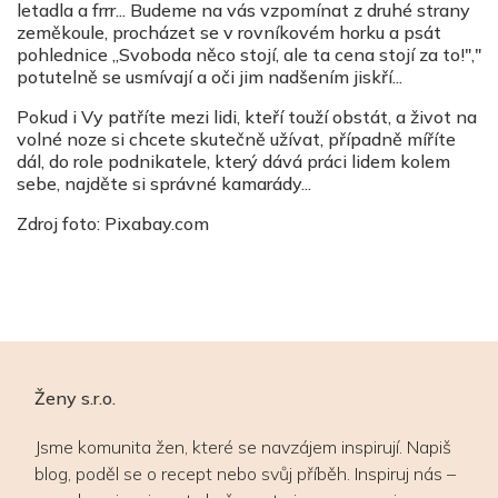
letadla a frrr... Budeme na vás vzpomínat z druhé strany
zeměkoule, procházet se v rovníkovém horku a psát
pohlednice „Svoboda něco stojí, ale ta cena stojí za to!","
potutelně se usmívají a oči jim nadšením jiskří...
Pokud i Vy patříte mezi lidi, kteří touží obstát, a život na
volné noze si chcete skutečně užívat, případně míříte
dál, do role podnikatele, který dává práci lidem kolem
sebe, najděte si správné kamarády...
Zdroj foto: Pixabay.com
Ženy s.r.o.
Jsme komunita žen, které se navzájem inspirují. Napiš
blog, poděl se o recept nebo svůj příběh. Inspiruj nás –