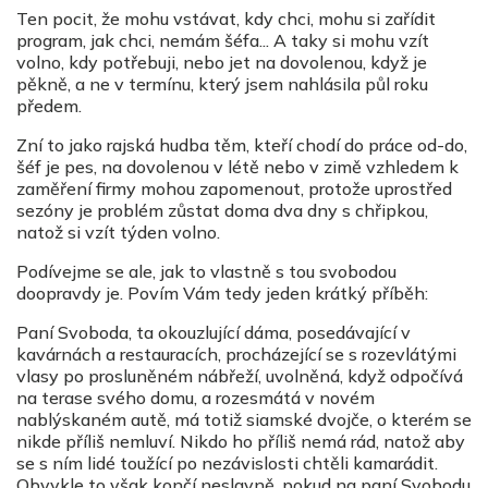
Ten pocit, že mohu vstávat, kdy chci, mohu si zařídit
program, jak chci, nemám šéfa... A taky si mohu vzít
volno, kdy potřebuji, nebo jet na dovolenou, když je
pěkně, a ne v termínu, který jsem nahlásila půl roku
předem.
Zní to jako rajská hudba těm, kteří chodí do práce od-do,
šéf je pes, na dovolenou v létě nebo v zimě vzhledem k
zaměření firmy mohou zapomenout, protože uprostřed
sezóny je problém zůstat doma dva dny s chřipkou,
natož si vzít týden volno.
Podívejme se ale, jak to vlastně s tou svobodou
doopravdy je. Povím Vám tedy jeden krátký příběh:
Paní Svoboda, ta okouzlující dáma, posedávající v
kavárnách a restauracích, procházející se s rozevlátými
vlasy po prosluněném nábřeží, uvolněná, když odpočívá
na terase svého domu, a rozesmátá v novém
nablýskaném autě, má totiž siamské dvojče, o kterém se
nikde příliš nemluví. Nikdo ho příliš nemá rád, natož aby
se s ním lidé toužící po nezávislosti chtěli kamarádit.
Obvykle to však končí neslavně, pokud na paní Svobodu