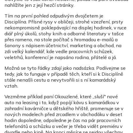
nahlížíte jen z její hezčí stránky.
Tím na první pohled odpudivým dvojčetem je
Disciplína. Přísné rysy v obličeji, strohé vzezření, prsty
nekompromisně poklepávající na displej hodinek, v ruce
diář plný úkolů, stohy knih a odborné literatury v tašce
přes rameno, na stole počítač s hromadou e-mailů a
šanony s nápisem účetnictví, marketing a obchod, na
zdi velký kalendář, kde vedle pracovních schůzek,
veletrhů, konferencí je napsáno rodina, přátelé a já.
Možná se tyto řádky zdají jako nadsázka. Podívejme se
tedy, jak to funguje v případě těch, kteří si k Disciplíně
stále nenašli cestu a nevytvořili si s ní kamarádský
vztah.
Vezměme příklad paní Okouzlené, které „sluší" nové
auto na leasing i to, když popíjí kávu s kamarádkou v
zahradní kavárničce u dětského hřiště, promenuje se v
nových modelech před zrcadlem v obchoďáku v deset
hodin dopoledne, odpoledne je čas na pár pracovních
telefonátů a schůzku a večer je třeba vidět premiéru v
divadle nebo kině. Na konci měsíce se sejdou všechny