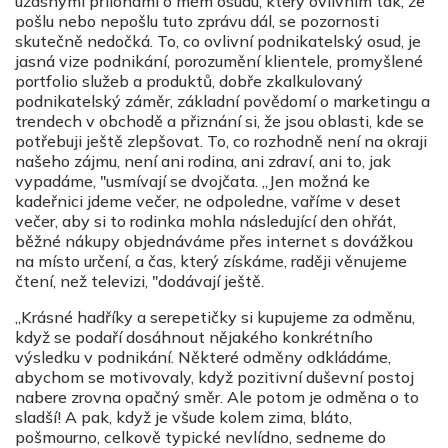
úžasnými přílohami o mém osudu, který ovlivním tak, že
pošlu nebo nepošlu tuto zprávu dál, se pozornosti
skutečně nedočká. To, co ovlivní podnikatelský osud, je
jasná vize podnikání, porozumění klientele, promyšlené
portfolio služeb a produktů, dobře zkalkulovaný
podnikatelský záměr, základní povědomí o marketingu a
trendech v obchodě a přiznání si, že jsou oblasti, kde se
potřebuji ještě zlepšovat. To, co rozhodně není na okraji
našeho zájmu, není ani rodina, ani zdraví, ani to, jak
vypadáme, "usmívají se dvojčata. „Jen možná ke
kadeřnici jdeme večer, ne odpoledne, vaříme v deset
večer, aby si to rodinka mohla následující den ohřát,
běžné nákupy objednáváme přes internet s dovážkou
na místo určení, a čas, který získáme, raději věnujeme
čtení, než televizi, "dodávají ještě.
„Krásné hadříky a serepetičky si kupujeme za odměnu,
když se podaří dosáhnout nějakého konkrétního
výsledku v podnikání. Některé odměny odkládáme,
abychom se motivovaly, když pozitivní duševní postoj
nabere zrovna opačný směr. Ale potom je odměna o to
sladší! A pak, když je všude kolem zima, bláto,
pošmourno, celkově typické nevlídno, sedneme do