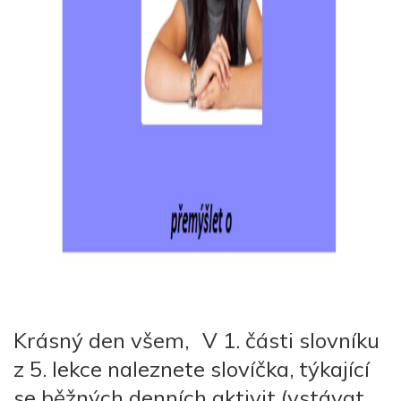
Krásný den všem,
V 1. části slovníku
z 5. lekce naleznete slovíčka, týkající
se běžných denních aktivit (vstávat,