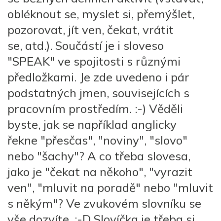
obléknout se, myslet si, přemýšlet,
pozorovat, jít ven, čekat, vrátit
se, atd.). Součástí je i sloveso
"SPEAK" ve spojitosti s různými
předložkami. Je zde uvedeno i pár
podstatných jmen, souvisejících s
pracovním prostředím. :-) Věděli
byste, jak se například anglicky
řekne "přesčas", "noviny", "slovo"
nebo "šachy"? A co třeba slovesa,
jako je "čekat na někoho", "vyrazit
ven", "mluvit na poradě" nebo "mluvit
s někým"? Ve zvukovém slovníku se
vše dozvíte. :-D Slovíčka je třeba si