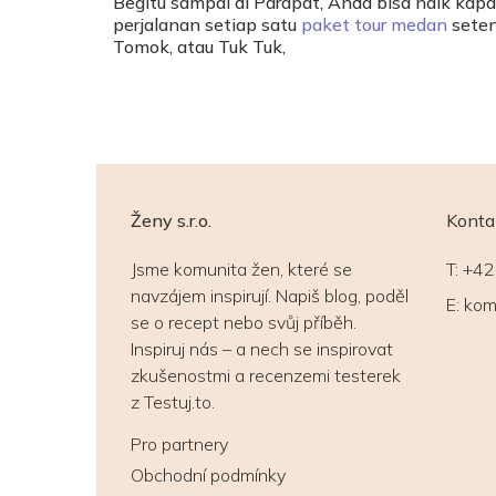
Begitu sampai di Parapat, Anda bisa naik kapa
perjalanan setiap satu
paket tour medan
seten
Tomok, atau Tuk Tuk,
Ženy s.r.o.
Konta
Jsme komunita žen, které se
T:
+42
navzájem inspirují. Napiš blog, poděl
E:
kom
se o recept nebo svůj příběh.
Inspiruj nás – a nech se inspirovat
zkušenostmi a recenzemi testerek
z Testuj.to.
Pro partnery
Obchodní podmínky