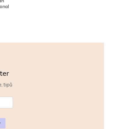
an
ional
ter
, tipů
r