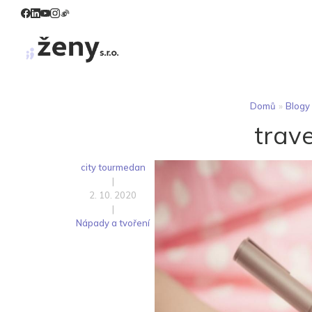
Domů
»
Blogy
trav
city tourmedan
|
2. 10. 2020
|
Nápady a tvoření