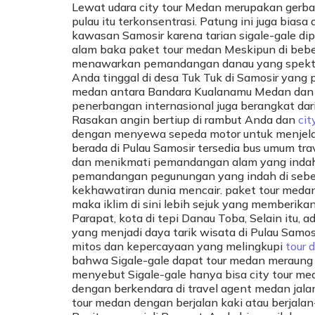
Lewat udara city tour Medan merupakan gerban
pulau itu terkonsentrasi. Patung ini juga bia
kawasan Samosir karena tarian sigale-gale d
alam baka paket tour medan Meskipun di beber
menawarkan pemandangan danau yang spektakuler
Anda tinggal di desa Tuk Tuk di Samosir yang 
medan antara Bandara Kualanamu Medan dan s
penerbangan internasional juga berangkat dar
Rasakan angin bertiup di rambut Anda dan
cit
dengan menyewa sepeda motor untuk menjelaja
berada di Pulau Samosir tersedia bus umum tr
dan menikmati pemandangan alam yang indah
pemandangan pegunungan yang indah di seber
kekhawatiran dunia mencair. paket tour medan
maka iklim di sini lebih sejuk yang memberika
Parapat, kota di tepi Danau Toba, Selain itu
yang menjadi daya tarik wisata di Pulau Samos
mitos dan kepercayaan yang melingkupi
tour 
bahwa Sigale-gale dapat tour medan meraung 
menyebut Sigale-gale hanya bisa city tour me
dengan berkendara di travel agent medan jalan 
tour medan dengan berjalan kaki atau berjala