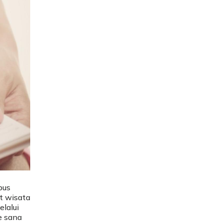
bus
t wisata
lalui
e sana