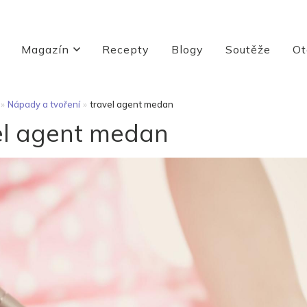
Magazín
Recepty
Blogy
Soutěže
Ot
»
Nápady a tvoření
»
travel agent medan
el agent medan