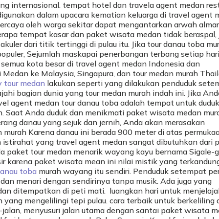
g internasional. tempat hotel dan travela agent medan rest
sa digunakan dalam upacara kematian keluarga di travel agent
ipercaya oleh warga sekitar dapat mengantarkan arwah alma
apa tempat kasar dan paket wisata medan tidak beraspal, j
 dari titik tertinggi di pulau itu. Jika tour danau toba mu
populer, Sejumlah maskapai penerbangan terbang setiap hari
emua kota besar di travel agent medan Indonesia dan
i Medan ke Malaysia, Singapura, dan tour medan murah Thail
y tour medan
lakukan seperti yang dilakukan penduduk sete
hi bagian dunia yang tour medan murah indah ini. Jika And
avel agent medan tour danau toba adalah tempat untuk duduk
. Saat Anda duduk dan menikmati paket wisata medan mur
ang danau yang sejuk dan jernih, Anda akan merasakan
 murah Karena danau ini berada 900 meter di atas permukaa
n istirahat yang travel agent medan sangat dibutuhkan dari 
, ada paket tour medan menarik wayang kayu bernama Sigale-g
ir karena paket wisata mean ini nilai mistik yang terkandun
danau toba
murah wayang itu sendiri. Penduduk setempat pe
dan menari dengan sendirinya tanpa musik. Ada juga yang
dan ditempatkan di peti mati. luangkan hari untuk menjelaj
yang mengelilingi tepi pulau. cara terbaik untuk berkeliling
n-jalan, menyusuri jalan utama dengan santai paket wisata 