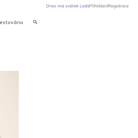
Dnes má svátek
Lada
Přihlášení
Registrace
estováno