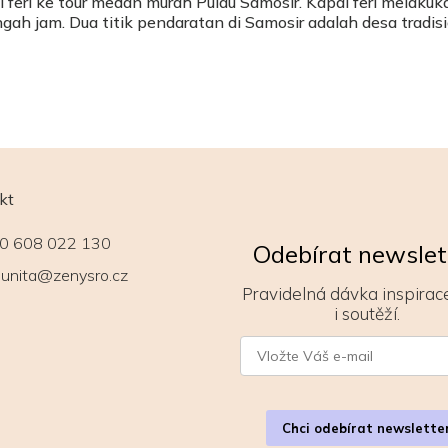
l feri ke tour medan murah Pulau Samosir. Kapal feri melakuk
gah jam. Dua titik pendaratan di Samosir adalah desa tradis
kt
0 608 022 130
Odebírat newslet
unita@zenysro.cz
Pravidelná dávka inspirace
i soutěží.
Chci odebírat newslette