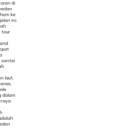
oran di
 medan
rhum ke
alan ini
rah
 tour
and.
mpat
a
 santai
ah
n laut,
panas,
ale
g dalam
rcaya
ah
 adalah
medan