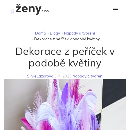
Domů
»
Blogy
»
Nápady a tvoření
»
Dekorace z peříček v podobě květiny
Dekorace z peříček v
podobě květiny
SilvieLazarova
|
3. 4. 2020
|
Nápady a tvoření