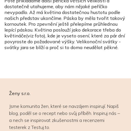
Poté přikládáme další peříčka větších velikostí a
dostatečně utahujeme, aby nám nějaké peříčko
nevypadlo. Až má květina dostatečnou hustotu podle
našich představ ukončíme. Páska by měla tvořit takový
kornoutek. Pro zpevnění ještě přelepíme průhlednou
lepící páskou. Květina poslouží jako dekorace třeba do
květináče(viz foto), kde je vyseto osení, které za pár dní
povyroste do požadované výšky. Velikonoční svátky -
svátky jara se blíží a proč si to doma neudělat pěkné.
Ženy s.r.o.
Jsme komunita žen, které se navzájem inspirují. Napiš
blog, poděl se o recept nebo svůj příběh. Inspiruj nás –
a nech se inspirovat zkušenostmi a recenzemi
testerek z Testuj.to.