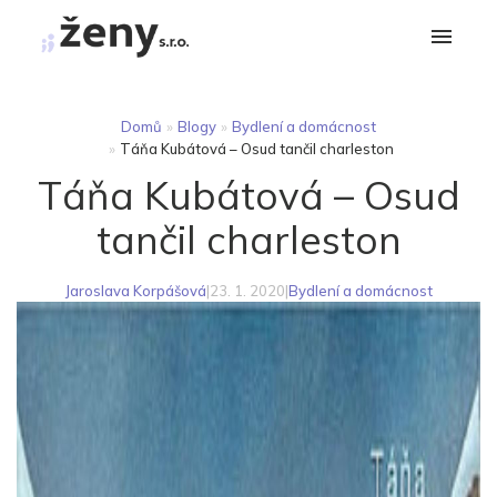
Domů
»
Blogy
»
Bydlení a domácnost
»
Táňa Kubátová – Osud tančil charleston
Táňa Kubátová – Osud
tančil charleston
Jaroslava Korpášová
|
23. 1. 2020
|
Bydlení a domácnost