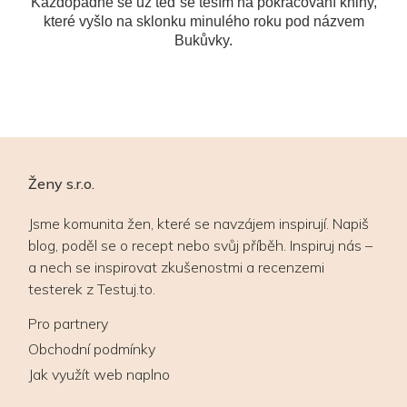
Každopádně se už teď se těším na pokračování knihy,
které vyšlo na sklonku minulého roku pod názvem
Bukůvky.
Ženy s.r.o.
Jsme komunita žen, které se navzájem inspirují. Napiš
blog, poděl se o recept nebo svůj příběh. Inspiruj nás –
a nech se inspirovat zkušenostmi a recenzemi
testerek z Testuj.to.
Pro partnery
Obchodní podmínky
Jak využít web naplno