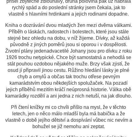
přišel zbytečně zdlouhavý, druhá polovina pak už nabrala
rychlý spád a do poslední stránky jsem čekala, jak to
vlastně s hlavními hrdinkami a jejich rodinami dopadne.
Kniha o dozrávání dvou mladých žen mezi dvěma válkami.
Příběh o láskách, radostech i bolestech, které jsou stále
stejné bez ohledu na dobu, v níž žijeme.
Dívky, až každá
původně z jiných poměrů jsou si oporou i v dospělosti.
Životní plány jedenadvacetilé Johany jsou pro dívku z roku
1926 trochu netypické. Chce být samostatná a nehodlá se
stát pouhou ozdobou nějakého muže. Brzy však zjistí, že
osud jí připravil jinou cestu. Růžino hledání lásky je plné
chyb a omylů a občas tak trochu otřese pevným
kamarádstvím obou někdejších spolužaček. Na pozadí
jejich příběhů mezitím kráčí neúprosná historie. Válka obě
kamarádky rozdělí a ani jedna z nich netuší, na jak dlouho.
Při čtení knížky mi co chvíli přišlo na mysl, že v těchto
letech, jen o něco málo mladší byla má babička a že
vlastně o době jejího dětství a dospívání vůbec nic nevím a
bohužel se již nemohu ani zeptat.