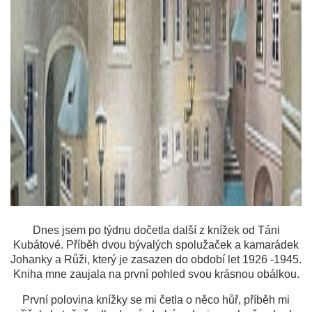
Dnes jsem po týdnu dočetla další z knížek od Táni
Kubátové. Příběh dvou bývalých spolužaček a kamarádek
Johanky a Růži, který je zasazen do období let 1926 -1945.
Kniha mne zaujala na první pohled svou krásnou obálkou.
První polovina knížky se mi četla o něco hůř, příběh mi