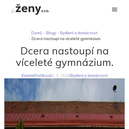
Domů
»
Blogy
»
Bydlení a domácnost
»
Dcera nastoupí na víceleté gymnázium.
Dcera nastoupí na
víceleté gymnázium.
KamilaKřivčíková
|
1. 9. 2018
|
Bydlení a domácnost