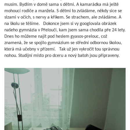
musím. Bydlím v domě sama s dětmi. A kamarádka má ještě
mohoucí rodiče a manžela. S dětmi to zvládáme, někdy sice se
slzami v očích, s nervy a křikem. Se strachem, ale zvládáme. A
na školu se těšíme.
Dokonce jsem si vy googlovala obrázek
našeho gymnázia v Přelouči, kam jsem sama chodila pře 24 lety.
Dnes ho můžeme najít pod heslem gyasos-prelouc, což
znamená, že se spojilo gymnázium se střední odbornou školou,
která má učebny v přízemí.
Tak už jen vykročit tou správnou
nohou.
Studijní místo pro dceru a nový batoh jsou připraveny.