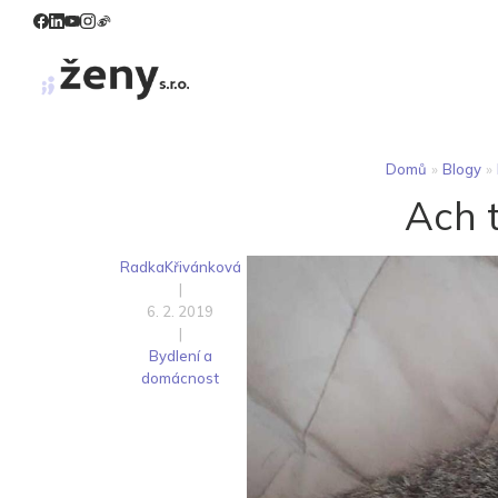
Domů
»
Blogy
»
Ach t
RadkaKřivánková
|
6. 2. 2019
|
Bydlení a
domácnost