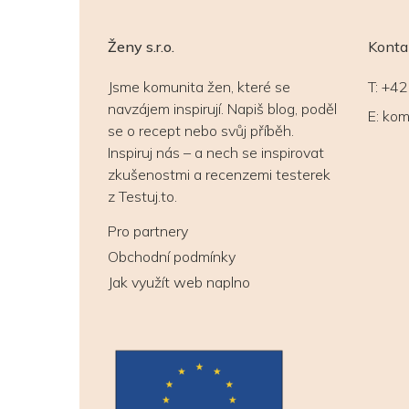
Ženy s.r.o.
Konta
Jsme komunita žen, které se
T:
+42
navzájem inspirují. Napiš blog, poděl
E:
kom
se o recept nebo svůj příběh.
Inspiruj nás – a nech se inspirovat
zkušenostmi a recenzemi testerek
z Testuj.to.
Pro partnery
Obchodní podmínky
Jak využít web naplno