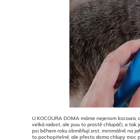
U KOCOURA DOMA máme nejenom kocoura, ale i ko
velká radost, ale jsou to prostě chlupáči, a tak
psi během roku obměňují srst, minimálně na ja
to pochopitelné, ale přesto doma chlupy moc poc