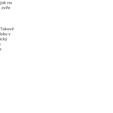
 Jak na
 zvíře
. Takové
dobu v
ický
i
e