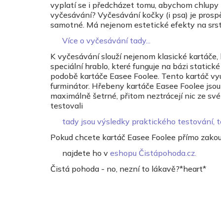
vyplatí se i předcházet tomu, abychom chlupy
vyčesávání? Vyčesávání kočky (i psa) je prospěš
samotné. Má nejenom estetické efekty na srst, 
Více o vyčesávání tady...
K vyčesávání slouží nejenom klasické kartáče, 
speciální hrablo, které funguje na bázi statick
podobě kartáče Easee Foolee. Tento kartáč vyu
furminátor. Hřebeny kartáče Easee Foolee jsou 
maximálně šetrné, přitom neztrácejí nic ze 
testovali
tady jsou výsledky praktického testování, t
Pokud chcete kartáč Easee Foolee přímo zakou
najdete ho v
eshopu Čistápohoda.cz.
Čistá pohoda - no, nezní to lákavě?*heart*