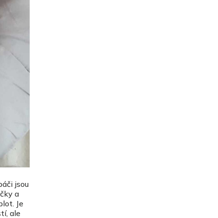
áči jsou
očky a
lot. Je
í, ale