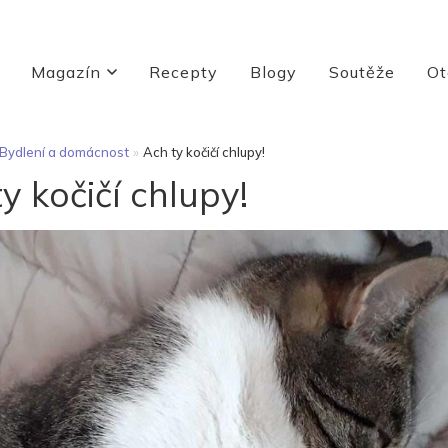
Magazín
Recepty
Blogy
Soutěže
Ot
Bydlení a domácnost
»
Ach ty kočičí chlupy!
y kočičí chlupy!