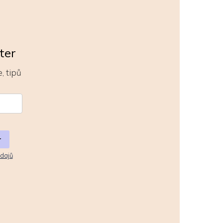
ter
, tipů
r
dajů