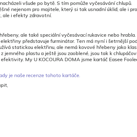
 nacházeli všude po bytě. S tím pomůže vyčesávání chlupů.
né nejenom pro majitele, který si tak usnadní úklid, ale i pro
ale i efekty zdravotní.
hřebeny, ale také speciální vyčesávací rukavice nebo hrabla
é elektřiny představuje furminátor. Ten má nyní i šetrnější po
žívá statickou elektřinu, ale nemá kovové hřebeny jako klas
z jemného plastu a ještě jsou zaoblené, jsou tak k chlupáčov
své efektivity. My U KOCOURA DOMA jsme kartáč Easee Foole
ady je naše recenze tohoto kartáče.
pit,