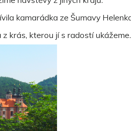
tívila kamarádka ze Šumavy Helenka
 z krás, kterou jí s radostí ukážeme.