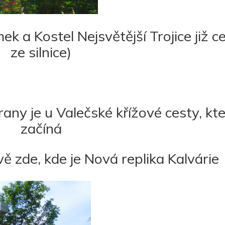
k a Kostel Nejsvětější Trojice již c
ze silnice)
rany je u Valečské křížové cesty, kt
začíná
vě zde, kde je Nová replika Kalvárie