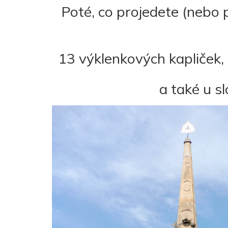
Poté, co projedete (nebo p
13 výklenkových kapliček, 
a také u sl