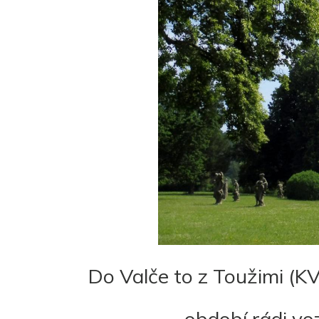
Do Valče to z Toužimi (K
období rádi voz