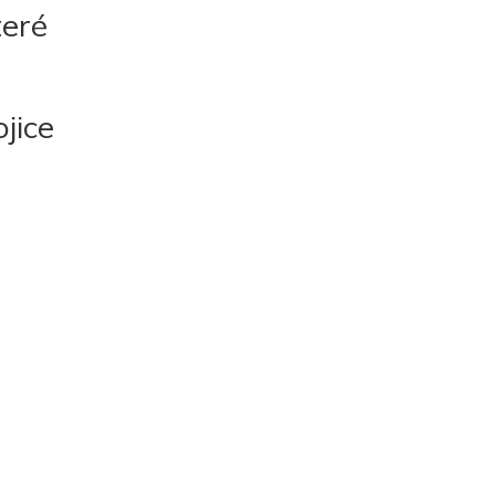
teré
jice