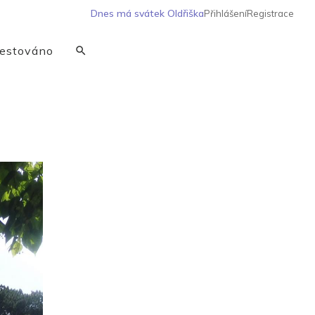
Dnes má svátek
Oldřiška
Přihlášení
Registrace
estováno